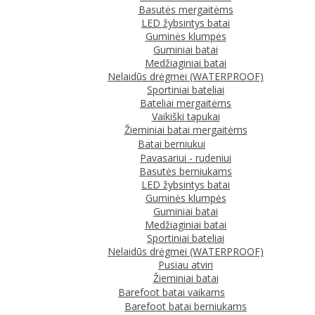
Basutės mergaitėms
LED žybsintys batai
Guminės klumpės
Guminiai batai
Medžiaginiai batai
Nelaidūs drėgmei (WATERPROOF)
Sportiniai bateliai
Bateliai mergaitėms
Vaikiški tapukai
Žieminiai batai mergaitėms
Batai berniukui
Pavasariui - rudeniui
Basutės berniukams
LED žybsintys batai
Guminės klumpės
Guminiai batai
Medžiaginiai batai
Sportiniai bateliai
Nelaidūs drėgmei (WATERPROOF)
Pusiau atviri
Žieminiai batai
Barefoot batai vaikams
Barefoot batai berniukams