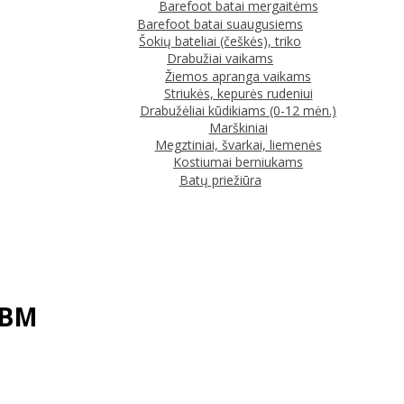
Barefoot batai mergaitėms
Barefoot batai suaugusiems
Šokių bateliai (češkės), triko
Drabužiai vaikams
Žiemos apranga vaikams
Striukės, kepurės rudeniui
Drabužėliai kūdikiams (0-12 mėn.)
Marškiniai
Megztiniai, švarkai, liemenės
Kostiumai berniukams
Batų priežiūra
6BM