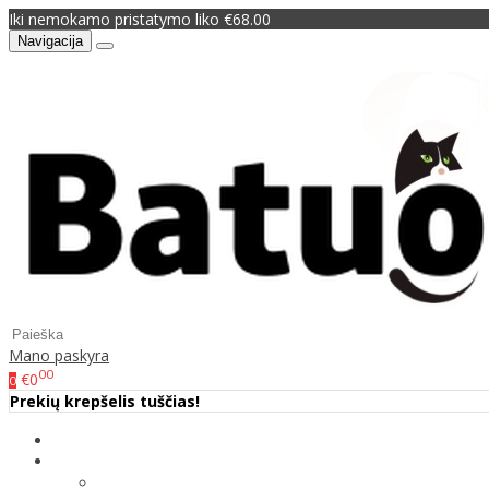
Iki nemokamo pristatymo liko €68.00
Navigacija
Mano paskyra
00
€0
0
Prekių krepšelis tuščias!