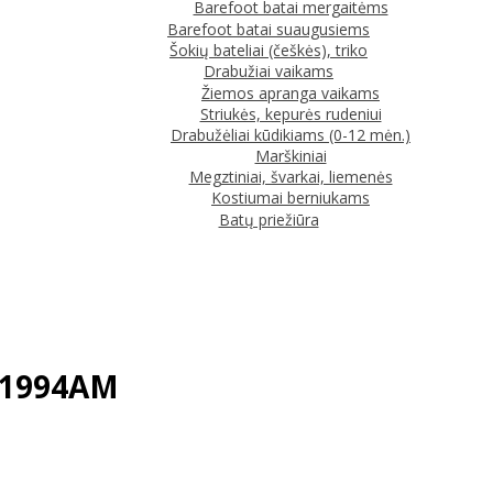
Barefoot batai mergaitėms
Barefoot batai suaugusiems
Šokių bateliai (češkės), triko
Drabužiai vaikams
Žiemos apranga vaikams
Striukės, kepurės rudeniui
Drabužėliai kūdikiams (0-12 mėn.)
Marškiniai
Megztiniai, švarkai, liemenės
Kostiumai berniukams
Batų priežiūra
-61994AM