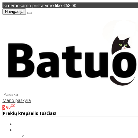
Iki nemokamo pristatymo liko €68.00
Navigacija
Mano paskyra
00
€0
0
Prekių krepšelis tuščias!