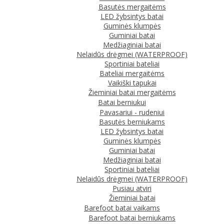
Basutės mergaitėms
LED žybsintys batai
Guminės klumpės
Guminiai batai
Medžiaginiai batai
Nelaidūs drėgmei (WATERPROOF)
Sportiniai bateliai
Bateliai mergaitėms
Vaikiški tapukai
Žieminiai batai mergaitėms
Batai berniukui
Pavasariui - rudeniui
Basutės berniukams
LED žybsintys batai
Guminės klumpės
Guminiai batai
Medžiaginiai batai
Sportiniai bateliai
Nelaidūs drėgmei (WATERPROOF)
Pusiau atviri
Žieminiai batai
Barefoot batai vaikams
Barefoot batai berniukams