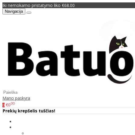
Iki nemokamo pristatymo liko €68.00
Navigacija
Mano paskyra
00
€0
0
Prekių krepšelis tuščias!