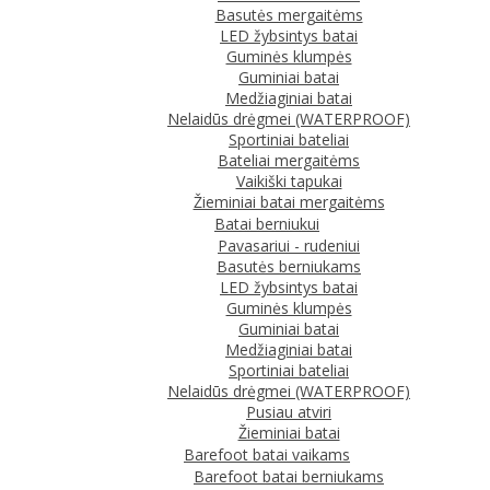
Basutės mergaitėms
LED žybsintys batai
Guminės klumpės
Guminiai batai
Medžiaginiai batai
Nelaidūs drėgmei (WATERPROOF)
Sportiniai bateliai
Bateliai mergaitėms
Vaikiški tapukai
Žieminiai batai mergaitėms
Batai berniukui
Pavasariui - rudeniui
Basutės berniukams
LED žybsintys batai
Guminės klumpės
Guminiai batai
Medžiaginiai batai
Sportiniai bateliai
Nelaidūs drėgmei (WATERPROOF)
Pusiau atviri
Žieminiai batai
Barefoot batai vaikams
Barefoot batai berniukams