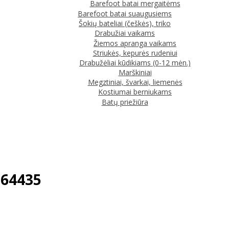
Barefoot batai mergaitėms
Barefoot batai suaugusiems
Šokių bateliai (češkės), triko
Drabužiai vaikams
Žiemos apranga vaikams
Striukės, kepurės rudeniui
Drabužėliai kūdikiams (0-12 mėn.)
Marškiniai
Megztiniai, švarkai, liemenės
Kostiumai berniukams
Batų priežiūra
C64435