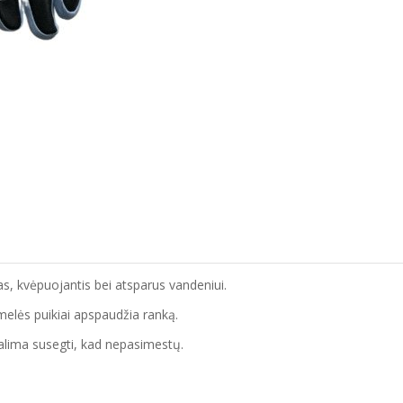
mas, kvėpuojantis bei atsparus vandeniui.
elės puikiai apspaudžia ranką.
galima susegti, kad nepasimestų.