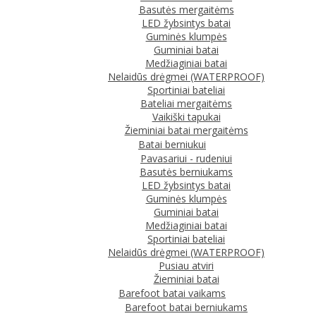
Basutės mergaitėms
LED žybsintys batai
Guminės klumpės
Guminiai batai
Medžiaginiai batai
Nelaidūs drėgmei (WATERPROOF)
Sportiniai bateliai
Bateliai mergaitėms
Vaikiški tapukai
Žieminiai batai mergaitėms
Batai berniukui
Pavasariui - rudeniui
Basutės berniukams
LED žybsintys batai
Guminės klumpės
Guminiai batai
Medžiaginiai batai
Sportiniai bateliai
Nelaidūs drėgmei (WATERPROOF)
Pusiau atviri
Žieminiai batai
Barefoot batai vaikams
Barefoot batai berniukams