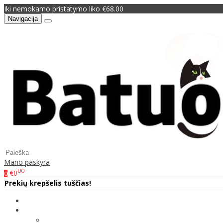
Iki nemokamo pristatymo liko €68.00
Navigacija
Mano paskyra
00
€0
0
Prekių krepšelis tuščias!