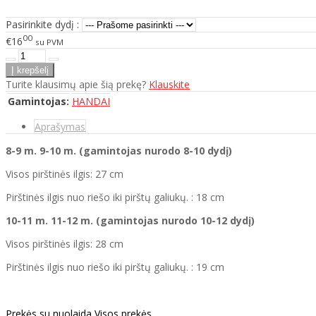
Pasirinkite dydį :
00
€16
su PVM
Turite klausimų apie šią prekę?
Klauskite
Gamintojas:
HANDAI
Aprašymas
8-9 m. 9-10
m.
(gamintojas nurodo 8-10 dydį)
Visos pirštinės ilgis: 27 cm
Pirštinės ilgis nuo riešo iki pirštų galiukų. : 18 cm
10-11 m. 11-12
m.
(gamintojas nurodo 10-12 dydį)
Visos pirštinės ilgis: 28 cm
Pirštinės ilgis nuo riešo iki pirštų galiukų. : 19 cm
Prekės su nuolaida
Visos prekės