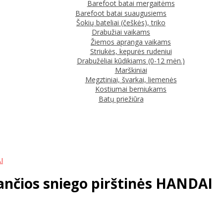
Barefoot batai mergaitėms
Barefoot batai suaugusiems
Šokių bateliai (češkės), triko
Drabužiai vaikams
Žiemos apranga vaikams
Striukės, kepurės rudeniui
Drabužėliai kūdikiams (0-12 mėn.)
Marškiniai
Megztiniai, švarkai, liemenės
Kostiumai berniukams
Batų priežiūra
I
ančios sniego pirštinės HANDAI