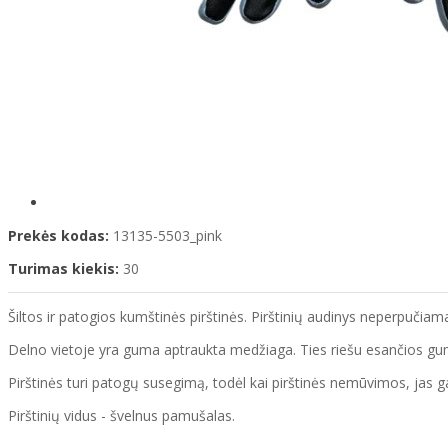
Prekės kodas:
13135-5503_pink
Turimas kiekis:
30
Šiltos ir patogios kumštinės pirštinės. Pirštinių audinys neperpučia
Delno vietoje yra guma aptraukta medžiaga. Ties riešu esančios gum
Pirštinės turi patogų susegimą, todėl kai pirštinės nemūvimos, jas 
Pirštinių vidus - švelnus pamušalas.