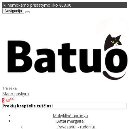
Iki nemokamo pristatymo liko €68.00
Navigacija
Mano paskyra
00
€0
0
Prekių krepšelis tuščias!
Mokyklinė apranga
Batai mergaitei
Pavasariui - rudeniui