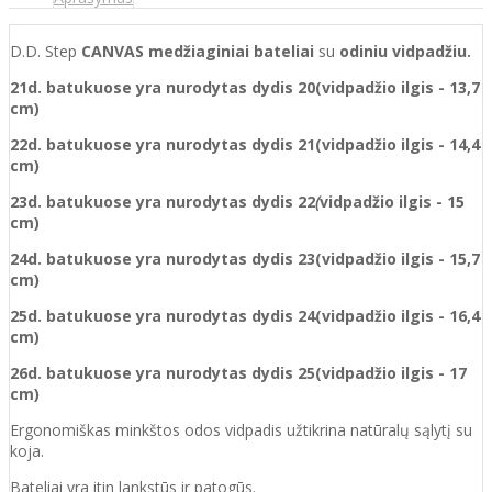
D.D. Step
CANVAS medžiaginiai bateliai
su
odiniu vidpadžiu.
21d. batukuose yra nurodytas dydis 20(vidpadžio ilgis - 13,7
cm)
22d. batukuose yra nurodytas dydis 21(vidpadžio ilgis - 14,4
cm)
23d. batukuose yra nurodytas
dydis
22
(
vidpadžio ilgis - 15
cm)
24d. batukuose yra nurodytas
dydis
23(vidpadžio ilgis - 15,7
cm)
25d. batukuose yra nurodytas
dydis
24(vidpadžio ilgis - 16,4
cm)
26d. batukuose yra nurodytas
dydis
25(vidpadžio ilgis - 17
cm)
Ergonomiškas minkštos odos vidpadis užtikrina natūralų sąlytį su
koja.
Bateliai yra itin lankstūs ir patogūs.