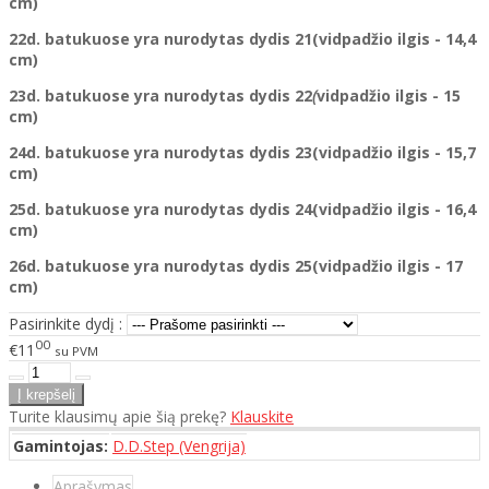
cm)
22d. batukuose yra nurodytas dydis 21(vidpadžio ilgis - 14,4
cm)
23d. batukuose yra nurodytas
dydis
22
(
vidpadžio ilgis - 15
cm)
24d. batukuose yra nurodytas
dydis
23(vidpadžio ilgis - 15,7
cm)
25d. batukuose yra nurodytas
dydis
24(vidpadžio ilgis - 16,4
cm)
26d. batukuose yra nurodytas
dydis
25(vidpadžio ilgis - 17
cm)
Pasirinkite dydį :
00
€11
su PVM
Turite klausimų apie šią prekę?
Klauskite
Gamintojas:
D.D.Step (Vengrija)
Aprašymas