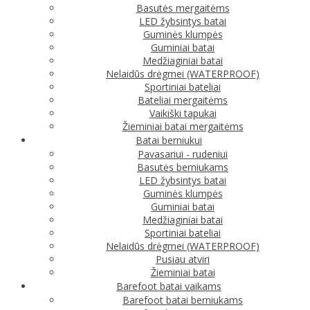
Basutės mergaitėms
LED žybsintys batai
Guminės klumpės
Guminiai batai
Medžiaginiai batai
Nelaidūs drėgmei (WATERPROOF)
Sportiniai bateliai
Bateliai mergaitėms
Vaikiški tapukai
Žieminiai batai mergaitėms
Batai berniukui
Pavasariui - rudeniui
Basutės berniukams
LED žybsintys batai
Guminės klumpės
Guminiai batai
Medžiaginiai batai
Sportiniai bateliai
Nelaidūs drėgmei (WATERPROOF)
Pusiau atviri
Žieminiai batai
Barefoot batai vaikams
Barefoot batai berniukams