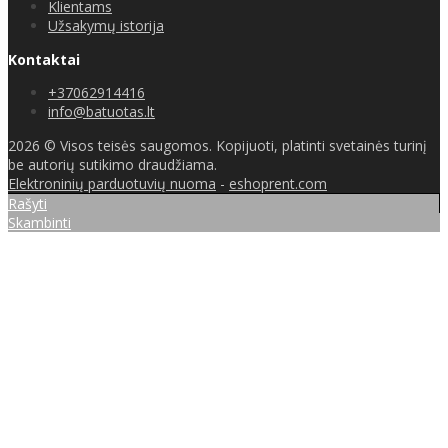
Klientams
Užsakymų istorija
Kontaktai
+37062914416
info@batuotas.lt
2026 © Visos teisės saugomos. Kopijuoti, platinti svetainės turinį
be autorių sutikimo draudžiama.
Elektroninių parduotuvių nuoma
-
eshoprent.com
Rašyti
Skambinti