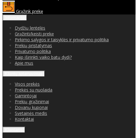
Grąžink prekę
Informacija
Dydžių lentelės
Grąžinti/keisti prekę
Pirkimo sąlygos ir taisyklės ir privatumo politika
Prekių pristatymas
Privatumo politika
Kaip iširinkti vaiko batų dydį?
Apie mus
Klientų aptarnavimas
Visos prekės
Prekės su nuolaida
Gamintojai
Prekių grąžinimai
Dovanų kuponai
Svetainės medis
Kontaktai
Klientams