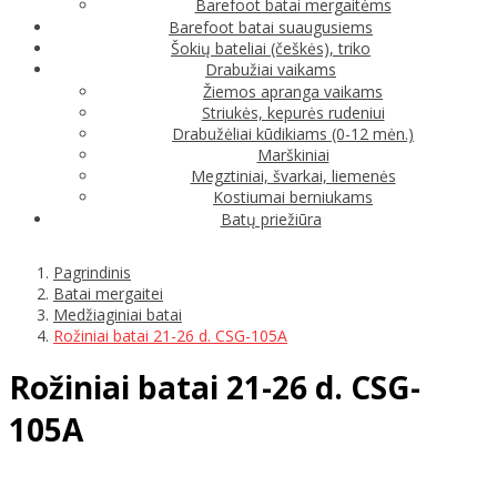
Barefoot batai mergaitėms
Barefoot batai suaugusiems
Šokių bateliai (češkės), triko
Drabužiai vaikams
Žiemos apranga vaikams
Striukės, kepurės rudeniui
Drabužėliai kūdikiams (0-12 mėn.)
Marškiniai
Megztiniai, švarkai, liemenės
Kostiumai berniukams
Batų priežiūra
Pagrindinis
Batai mergaitei
Medžiaginiai batai
Rožiniai batai 21-26 d. CSG-105A
Rožiniai batai 21-26 d. CSG-
105A