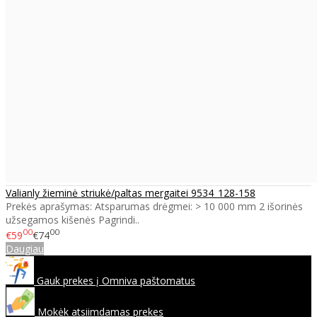
Valianly žieminė striukė/paltas mergaitei 9534_128-158
Prekės aprašymas: Atsparumas drėgmei: > 10 000 mm 2 išorinės
užsegamos kišenės Pagrindi..
00
00
€59
€74
Daugiau
Gauk prekes į Omniva paštomatus
Mokėk atsiimdamas prekes