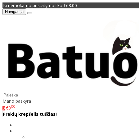
Iki nemokamo pristatymo liko €68.00
Navigacija
Mano paskyra
00
€0
0
Prekių krepšelis tuščias!