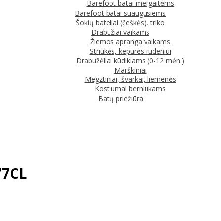
Barefoot batai mergaitėms
Barefoot batai suaugusiems
Šokių bateliai (češkės), triko
Drabužiai vaikams
Žiemos apranga vaikams
Striukės, kepurės rudeniui
Drabužėliai kūdikiams (0-12 mėn.)
Marškiniai
Megztiniai, švarkai, liemenės
Kostiumai berniukams
Batų priežiūra
77CL