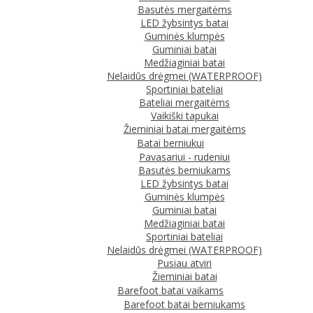
Basutės mergaitėms
LED žybsintys batai
Guminės klumpės
Guminiai batai
Medžiaginiai batai
Nelaidūs drėgmei (WATERPROOF)
Sportiniai bateliai
Bateliai mergaitėms
Vaikiški tapukai
Žieminiai batai mergaitėms
Batai berniukui
Pavasariui - rudeniui
Basutės berniukams
LED žybsintys batai
Guminės klumpės
Guminiai batai
Medžiaginiai batai
Sportiniai bateliai
Nelaidūs drėgmei (WATERPROOF)
Pusiau atviri
Žieminiai batai
Barefoot batai vaikams
Barefoot batai berniukams