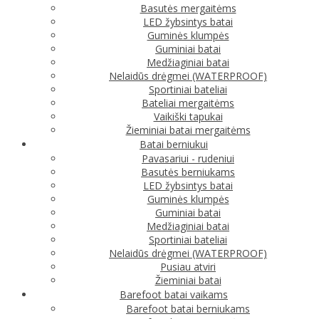
Basutės mergaitėms
LED žybsintys batai
Guminės klumpės
Guminiai batai
Medžiaginiai batai
Nelaidūs drėgmei (WATERPROOF)
Sportiniai bateliai
Bateliai mergaitėms
Vaikiški tapukai
Žieminiai batai mergaitėms
Batai berniukui
Pavasariui - rudeniui
Basutės berniukams
LED žybsintys batai
Guminės klumpės
Guminiai batai
Medžiaginiai batai
Sportiniai bateliai
Nelaidūs drėgmei (WATERPROOF)
Pusiau atviri
Žieminiai batai
Barefoot batai vaikams
Barefoot batai berniukams