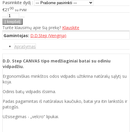
Pasirinkite dydį :
00
€21
su PVM
Turite klausimų apie šią prekę?
Klauskite
Gamintojas:
D.D.Step (Vengrija)
Aprašymas
D.D. Step CANVAS tipo medžiaginiai batai su
odiniu
vidpadžiu.
Ergonomiškas minkštos odos vidpadis užtikrina natūralų sąlytį su
koja.
Odinis batų vidpadis išsiima.
Padas pagamintas iš natūralaus kaučiuko, batai
yra itin lankstūs ir
patogūs.
Užsisegimas - „velcro“ lipukai.