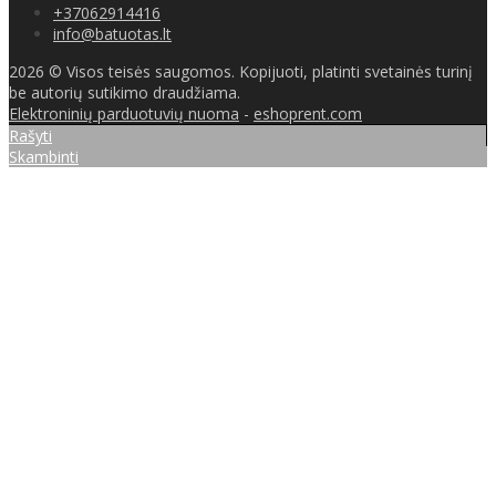
+37062914416
info@batuotas.lt
2026 © Visos teisės saugomos. Kopijuoti, platinti svetainės turinį
be autorių sutikimo draudžiama.
Elektroninių parduotuvių nuoma
-
eshoprent.com
Rašyti
Skambinti