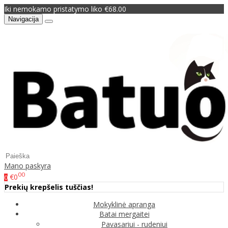
Iki nemokamo pristatymo liko €68.00
Navigacija
Mano paskyra
00
€0
0
Prekių krepšelis tuščias!
Mokyklinė apranga
Batai mergaitei
Pavasariui - rudeniui