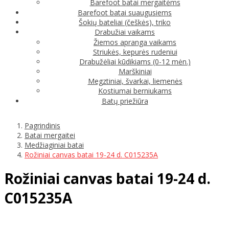
Barefoot batai mergaitėms
Barefoot batai suaugusiems
Šokių bateliai (češkės), triko
Drabužiai vaikams
Žiemos apranga vaikams
Striukės, kepurės rudeniui
Drabužėliai kūdikiams (0-12 mėn.)
Marškiniai
Megztiniai, švarkai, liemenės
Kostiumai berniukams
Batų priežiūra
Pagrindinis
Batai mergaitei
Medžiaginiai batai
Rožiniai canvas batai 19-24 d. C015235A
Rožiniai canvas batai 19-24 d.
C015235A