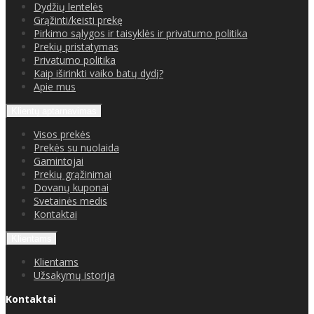
Dydžių lentelės
Grąžinti/keisti prekę
Pirkimo sąlygos ir taisyklės ir privatumo politika
Prekių pristatymas
Privatumo politika
Kaip iširinkti vaiko batų dydį?
Apie mus
Klientų aptarnavimas
Visos prekės
Prekės su nuolaida
Gamintojai
Prekių grąžinimai
Dovanų kuponai
Svetainės medis
Kontaktai
Klientams
Klientams
Užsakymų istorija
Kontaktai