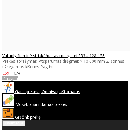
Valianly žieminė striukė/paltas mergaitei 9534_128-158
Prekės aprašymas: Atsparumas drėgmei: > 10 000 mm 2 išorinės
užsegamos kišenės Pagrindi..
00
00
€59
€74
Daugiau
Gauk prekes į Omniva paštomatus
Mokėk atsiimdamas prekes
Grąžink prekę
Informacija