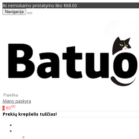
Iki nemokamo pristatymo liko €68.00
Navigacija
Mano paskyra
00
€0
0
Prekių krepšelis tuščias!