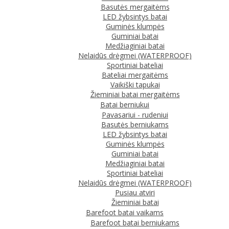
Basutės mergaitėms
LED žybsintys batai
Guminės klumpės
Guminiai batai
Medžiaginiai batai
Nelaidūs drėgmei (WATERPROOF)
Sportiniai bateliai
Bateliai mergaitėms
Vaikiški tapukai
Žieminiai batai mergaitėms
Batai berniukui
Pavasariui - rudeniui
Basutės berniukams
LED žybsintys batai
Guminės klumpės
Guminiai batai
Medžiaginiai batai
Sportiniai bateliai
Nelaidūs drėgmei (WATERPROOF)
Pusiau atviri
Žieminiai batai
Barefoot batai vaikams
Barefoot batai berniukams