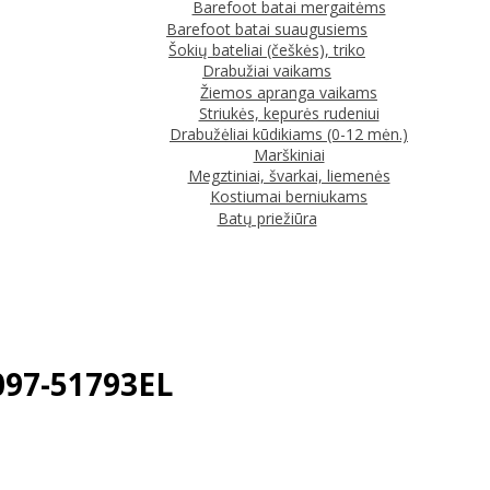
Barefoot batai mergaitėms
Barefoot batai suaugusiems
Šokių bateliai (češkės), triko
Drabužiai vaikams
Žiemos apranga vaikams
Striukės, kepurės rudeniui
Drabužėliai kūdikiams (0-12 mėn.)
Marškiniai
Megztiniai, švarkai, liemenės
Kostiumai berniukams
Batų priežiūra
C097-51793EL