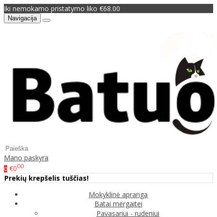
Iki nemokamo pristatymo liko €68.00
Navigacija
Mano paskyra
00
€0
0
Prekių krepšelis tuščias!
Mokyklinė apranga
Batai mergaitei
Pavasariui - rudeniui