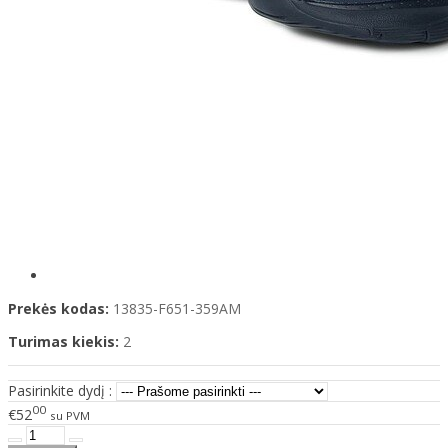
Prekės kodas:
13835-F651-359AM
Turimas kiekis:
2
Pasirinkite dydį :
00
€52
su PVM