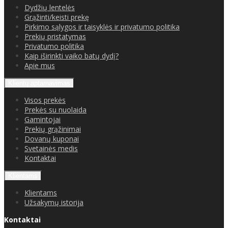
Dydžių lentelės
Grąžinti/keisti prekę
Pirkimo sąlygos ir taisyklės ir privatumo politika
Prekių pristatymas
Privatumo politika
Kaip iširinkti vaiko batų dydį?
Apie mus
Klientų aptarnavimas
Visos prekės
Prekės su nuolaida
Gamintojai
Prekių grąžinimai
Dovanų kuponai
Svetainės medis
Kontaktai
Klientams
Klientams
Užsakymų istorija
Kontaktai