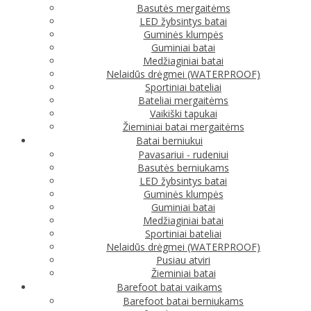
Basutės mergaitėms
LED žybsintys batai
Guminės klumpės
Guminiai batai
Medžiaginiai batai
Nelaidūs drėgmei (WATERPROOF)
Sportiniai bateliai
Bateliai mergaitėms
Vaikiški tapukai
Žieminiai batai mergaitėms
Batai berniukui
Pavasariui - rudeniui
Basutės berniukams
LED žybsintys batai
Guminės klumpės
Guminiai batai
Medžiaginiai batai
Sportiniai bateliai
Nelaidūs drėgmei (WATERPROOF)
Pusiau atviri
Žieminiai batai
Barefoot batai vaikams
Barefoot batai berniukams