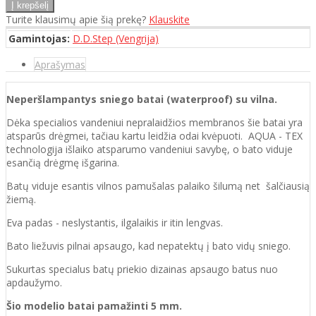
Turite klausimų apie šią prekę?
Klauskite
Gamintojas:
D.D.Step (Vengrija)
Aprašymas
Neperšlampantys sniego batai (waterproof) su vilna.
Dėka specialios vandeniui nepralaidžios membranos šie batai yra
atsparūs drėgmei, tačiau kartu leidžia odai kvėpuoti. AQUA - TEX
technologija išlaiko atsparumo vandeniui savybę, o bato viduje
esančią drėgmę išgarina.
Batų viduje esantis vilnos pamušalas palaiko šilumą net šalčiausią
žiemą.
Eva padas - neslystantis, ilgalaikis ir itin lengvas.
Bato liežuvis pilnai apsaugo, kad nepatektų į bato vidų sniego.
Sukurtas specialus batų priekio dizainas apsaugo
batus nuo
apdaužymo.
Šio modelio batai pamažinti 5 mm.