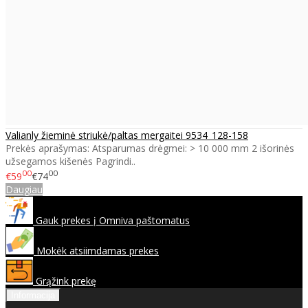
Valianly žieminė striukė/paltas mergaitei 9534_128-158
Prekės aprašymas: Atsparumas drėgmei: > 10 000 mm 2 išorinės
užsegamos kišenės Pagrindi..
00
00
€59
€74
Daugiau
Gauk prekes į Omniva paštomatus
Mokėk atsiimdamas prekes
Grąžink prekę
Informacija