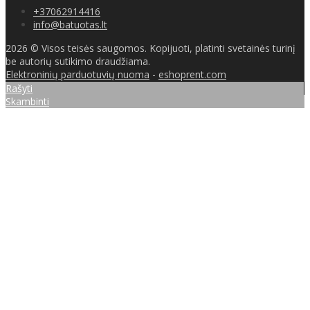
+37062914416
info@batuotas.lt
2026 © Visos teisės saugomos. Kopijuoti, platinti svetainės turinį
be autorių sutikimo draudžiama.
Elektroninių parduotuvių nuoma
-
eshoprent.com
Rašyti
Skambinti