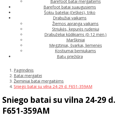
Barefoot batai mergaitėms
Barefoot batai suaugusiems
Šokių bateliai (češkės), triko
Drabužiai vaikams
Žiemos apranga vaikams
Striukės, kepurės rudeniui
Drabužėliai kūdikiams (0-12 mėn.)
Marškiniai
Megztiniai, švarkai, liemenės
Kostiumai berniukams
Batų priežiūra
Pagrindinis
Batai mergaitei
Žieminiai batai mergaitėms
Sniego batai su vilna 24-29 d. F651-359AM
Sniego batai su vilna 24-29 d.
F651-359AM