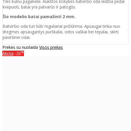
Ties kulnu pagalvėlė. Aukštos kokybės batviršio oda leidžia pėdai
kvėpuoti, batai yra patvarūs ir patogūs.
Šio modelio batai pamažinti 2 mm.
Batviršio o
da turi būti reguliariai prižiūrima. Apsaugai tinka nuo
drėgmės apsaugantys purškalai
,
odos vaškai bei tepalai, skirti
paviršinei odai.
Prekės su nuolaida
Visos prekės
%
Akcija
-20