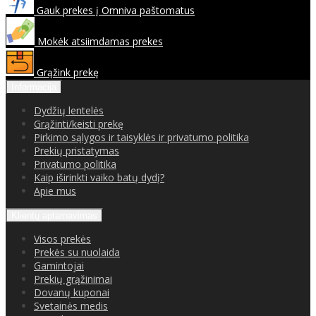
Gauk prekes į Omniva paštomatus
Mokėk atsiimdamas prekes
Grąžink prekę
Informacija
Dydžių lentelės
Grąžinti/keisti prekę
Pirkimo sąlygos ir taisyklės ir privatumo politika
Prekių pristatymas
Privatumo politika
Kaip iširinkti vaiko batų dydį?
Apie mus
Klientų aptarnavimas
Visos prekės
Prekės su nuolaida
Gamintojai
Prekių grąžinimai
Dovanų kuponai
Svetainės medis