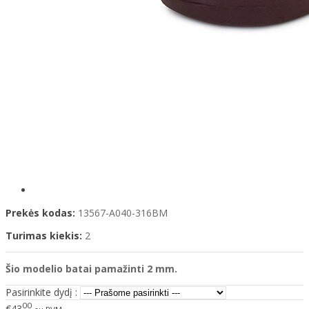
Prekės kodas:
13567-A040-316BM
Turimas kiekis:
2
Šio modelio
batai
pamažinti 2 mm.
Pasirinkite dydį :
00
€43