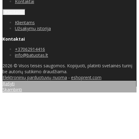
Kontaktai
Klientams
Klientams
Užsakymų istorija
Kontaktai
+37062914416
info@batuotas.lt
2026 © Visos teisės saugomos. Kopijuoti, platinti svetainės turinį
be autorių sutikimo draudžiama.
Elektroninių parduotuvių nuoma
-
eshoprent.com
Rašyti
Skambinti