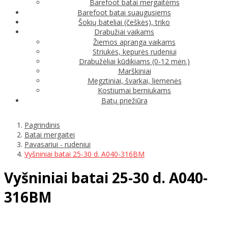
Barefoot batai mergaitėms
Barefoot batai suaugusiems
Šokių bateliai (češkės), triko
Drabužiai vaikams
Žiemos apranga vaikams
Striukės, kepurės rudeniui
Drabužėliai kūdikiams (0-12 mėn.)
Marškiniai
Megztiniai, švarkai, liemenės
Kostiumai berniukams
Batų priežiūra
Pagrindinis
Batai mergaitei
Pavasariui - rudeniui
Vyšniniai batai 25-30 d. A040-316BM
Vyšniniai batai 25-30 d. A040-
316BM