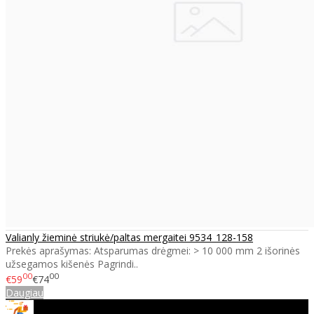
Valianly žieminė striukė/paltas mergaitei 9534_128-158
Prekės aprašymas: Atsparumas drėgmei: > 10 000 mm 2 išorinės
užsegamos kišenės Pagrindi..
00
00
€59
€74
Daugiau