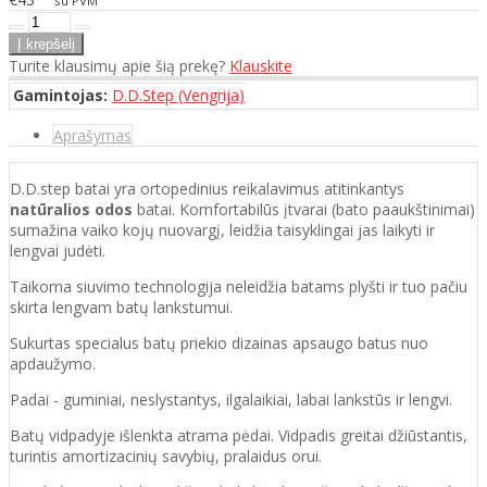
su PVM
Turite klausimų apie šią prekę?
Klauskite
Gamintojas:
D.D.Step (Vengrija)
Aprašymas
D.D.step batai yra ortopedinius reikalavimus atitinkantys
natūralios odos
batai. Komfortabilūs įtvarai (bato paaukštinimai)
sumažina vaiko kojų nuovargį, leidžia taisyklingai jas laikyti ir
lengvai judėti.
Taikoma siuvimo technologija neleidžia batams plyšti ir tuo pačiu
skirta lengvam batų lankstumui.
Sukurtas specialus batų priekio dizainas apsaugo batus nuo
apdaužymo.
Padai - guminiai, neslystantys, ilgalaikiai, labai lankstūs ir lengvi.
Batų vidpadyje išlenkta atrama pėdai. Vidpadis greitai džiūstantis,
turintis amortizacinių savybių, pralaidus orui.