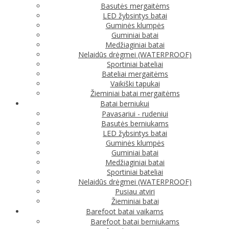
Basutės mergaitėms
LED žybsintys batai
Guminės klumpės
Guminiai batai
Medžiaginiai batai
Nelaidūs drėgmei (WATERPROOF)
Sportiniai bateliai
Bateliai mergaitėms
Vaikiški tapukai
Žieminiai batai mergaitėms
Batai berniukui
Pavasariui - rudeniui
Basutės berniukams
LED žybsintys batai
Guminės klumpės
Guminiai batai
Medžiaginiai batai
Sportiniai bateliai
Nelaidūs drėgmei (WATERPROOF)
Pusiau atviri
Žieminiai batai
Barefoot batai vaikams
Barefoot batai berniukams