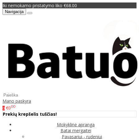
Iki nemokamo pristatymo liko €68.00
Navigacija
Mano paskyra
00
€0
0
Prekių krepšelis tuščias!
Mokyklinė apranga
Batai mergaitei
Pavasariui - rudeniui