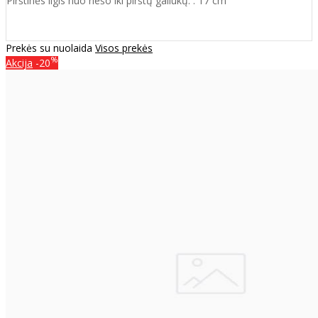
Pirštinės ilgis nuo riešo iki pirštų galiukų. : 17 cm
Prekės su nuolaida
Visos prekės
%
Akcija
-20