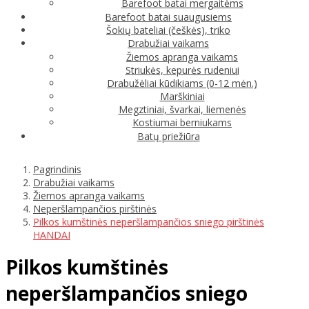
Barefoot batai mergaitėms
Barefoot batai suaugusiems
Šokių bateliai (češkės), triko
Drabužiai vaikams
Žiemos apranga vaikams
Striukės, kepurės rudeniui
Drabužėliai kūdikiams (0-12 mėn.)
Marškiniai
Megztiniai, švarkai, liemenės
Kostiumai berniukams
Batų priežiūra
Pagrindinis
Drabužiai vaikams
Žiemos apranga vaikams
Neperšlampančios pirštinės
Pilkos kumštinės neperšlampančios sniego pirštinės
HANDAI
Pilkos kumštinės
neperšlampančios sniego