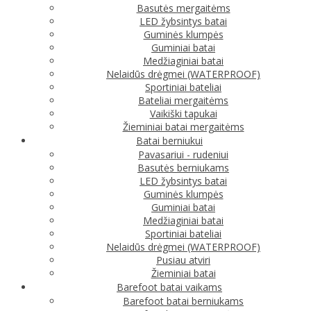
Basutės mergaitėms
LED žybsintys batai
Guminės klumpės
Guminiai batai
Medžiaginiai batai
Nelaidūs drėgmei (WATERPROOF)
Sportiniai bateliai
Bateliai mergaitėms
Vaikiški tapukai
Žieminiai batai mergaitėms
Batai berniukui
Pavasariui - rudeniui
Basutės berniukams
LED žybsintys batai
Guminės klumpės
Guminiai batai
Medžiaginiai batai
Sportiniai bateliai
Nelaidūs drėgmei (WATERPROOF)
Pusiau atviri
Žieminiai batai
Barefoot batai vaikams
Barefoot batai berniukams