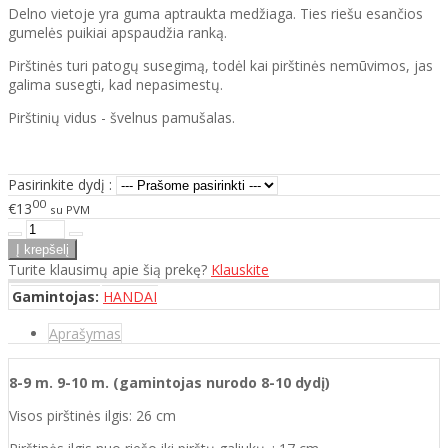
Delno vietoje yra guma aptraukta medžiaga. Ties riešu esančios
gumelės puikiai apspaudžia ranką.
Pirštinės turi patogų susegimą, todėl kai pirštinės nemūvimos, jas
galima susegti, kad nepasimestų.
Pirštinių vidus - švelnus pamušalas.
Pasirinkite dydį :
00
€13
su PVM
Turite klausimų apie šią prekę?
Klauskite
Gamintojas:
HANDAI
Aprašymas
8-9 m. 9-10
m.
(gamintojas nurodo 8-10 dydį)
Visos pirštinės ilgis: 26 cm