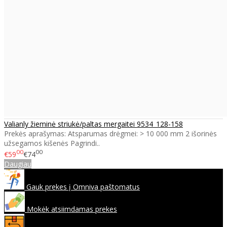
Valianly žieminė striukė/paltas mergaitei 9534_128-158
Prekės aprašymas: Atsparumas drėgmei: > 10 000 mm 2 išorinės
užsegamos kišenės Pagrindi..
00
00
€59
€74
Daugiau
Gauk prekes į Omniva paštomatus
Mokėk atsiimdamas prekes