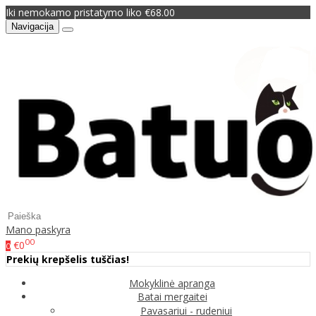
Iki nemokamo pristatymo liko €68.00
Navigacija
Mano paskyra
00
€0
0
Prekių krepšelis tuščias!
Mokyklinė apranga
Batai mergaitei
Pavasariui - rudeniui