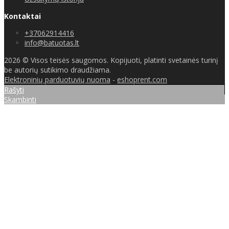
Kontaktai
+37062914416
info@batuotas.lt
2026 © Visos teisės saugomos. Kopijuoti, platinti svetainės turinį
be autorių sutikimo draudžiama.
Elektroninių parduotuvių nuoma
-
eshoprent.com
Rašyti
Skambinti