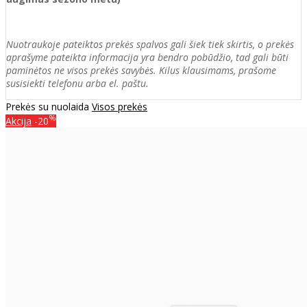
Nuotraukoje pateiktos prekės spalvos gali šiek tiek skirtis, o prekės
aprašyme pateikta informacija yra bendro pobūdžio, tad gali būti
paminėtos ne visos prekės savybės. Kilus klausimams, prašome
susisiekti telefonu arba el. paštu.
Prekės su nuolaida
Visos prekės
%
Akcija
-20