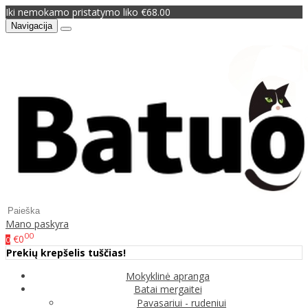
Iki nemokamo pristatymo liko €68.00
Navigacija
Mano paskyra
00
€0
0
Prekių krepšelis tuščias!
Mokyklinė apranga
Batai mergaitei
Pavasariui - rudeniui