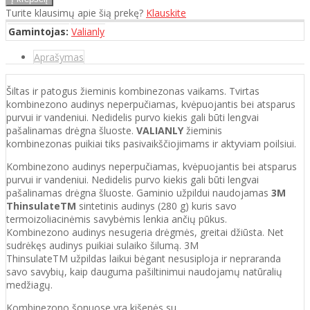
Turite klausimų apie šią prekę?
Klauskite
Gamintojas:
Valianly
Aprašymas
Šiltas ir patogus žieminis kombinezonas vaikams. Tvirtas
kombinezono audinys neperpučiamas, kvėpuojantis bei atsparus
purvui ir vandeniui. Nedidelis purvo kiekis gali būti lengvai
pašalinamas drėgna šluoste.
VALIANLY
žieminis
kombinezonas puikiai tiks pasivaikščiojimams ir aktyviam poilsiui.
Kombinezono audinys neperpučiamas, kvėpuojantis bei atsparus
purvui ir vandeniui. Nedidelis purvo kiekis gali būti lengvai
pašalinamas drėgna šluoste. Gaminio užpildui naudojamas
3M
ThinsulateTM
sintetinis audinys (280 g) kuris savo
termoizoliacinėmis savybėmis lenkia ančių pūkus.
Kombinezono audinys nesugeria drėgmės, greitai džiūsta. Net
sudrėkęs audinys puikiai sulaiko šilumą. 3M
ThinsulateTM užpildas laikui bėgant nesusiploja ir nepraranda
savo savybių, kaip dauguma pašiltinimui naudojamų natūralių
medžiagų.
Kombinezono šonuose yra kišenės su