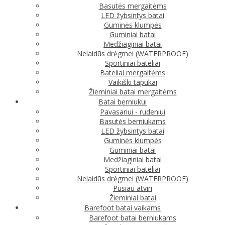
Basutės mergaitėms
LED žybsintys batai
Guminės klumpės
Guminiai batai
Medžiaginiai batai
Nelaidūs drėgmei (WATERPROOF)
Sportiniai bateliai
Bateliai mergaitėms
Vaikiški tapukai
Žieminiai batai mergaitėms
Batai berniukui
Pavasariui - rudeniui
Basutės berniukams
LED žybsintys batai
Guminės klumpės
Guminiai batai
Medžiaginiai batai
Sportiniai bateliai
Nelaidūs drėgmei (WATERPROOF)
Pusiau atviri
Žieminiai batai
Barefoot batai vaikams
Barefoot batai berniukams