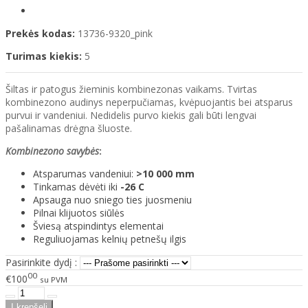
Prekės kodas:
13736-9320_pink
Turimas kiekis:
5
Šiltas ir patogus žieminis kombinezonas vaikams. Tvirtas
kombinezono audinys neperpučiamas, kvėpuojantis bei atsparus
purvui ir vandeniui. Nedidelis purvo kiekis gali būti lengvai
pašalinamas drėgna šluoste.
Kombinezono savybės
:
Atsparumas vandeniui:
>10 000 mm
Tinkamas dėvėti iki
-26 C
Apsauga nuo sniego ties juosmeniu
Pilnai klijuotos siūlės
Šviesą atspindintys elementai
Reguliuojamas kelnių petnešų ilgis
Pasirinkite dydį :
00
€100
su PVM