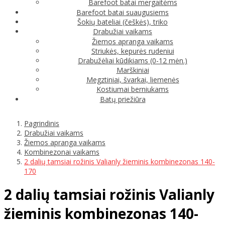
Barefoot batai mergaitėms
Barefoot batai suaugusiems
Šokių bateliai (češkės), triko
Drabužiai vaikams
Žiemos apranga vaikams
Striukės, kepurės rudeniui
Drabužėliai kūdikiams (0-12 mėn.)
Marškiniai
Megztiniai, švarkai, liemenės
Kostiumai berniukams
Batų priežiūra
Pagrindinis
Drabužiai vaikams
Žiemos apranga vaikams
Kombinezonai vaikams
2 dalių tamsiai rožinis Valianly žieminis kombinezonas 140-
170
2 dalių tamsiai rožinis Valianly
žieminis kombinezonas 140-