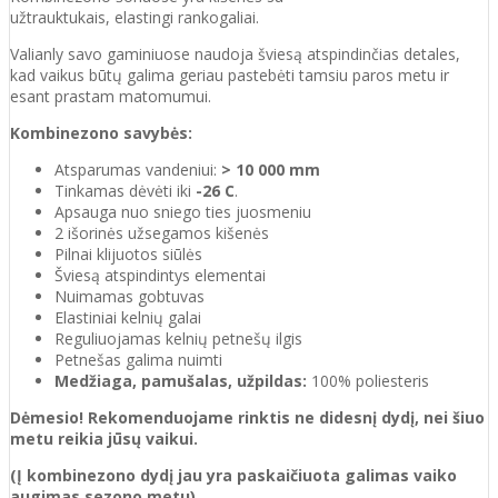
užtrauktukais, elastingi rankogaliai.
Valianly savo gaminiuose naudoja šviesą atspindinčias detales,
kad vaikus būtų galima geriau pastebėti tamsiu paros metu ir
esant prastam matomumui.
Kombinezono savybės:
Atsparumas vandeniui:
> 10 000 mm
Tinkamas dėvėti iki
-26 C
.
Apsauga nuo sniego ties juosmeniu
2 išorinės užsegamos kišenės
Pilnai klijuotos siūlės
Šviesą atspindintys elementai
Nuimamas gobtuvas
Elastiniai kelnių galai
Reguliuojamas kelnių petnešų ilgis
Petnešas galima nuimti
Medžiaga, pamušalas, užpildas:
100% poliesteris
Dėmesio!
Rekomenduojame rinktis ne didesnį dydį, nei šiuo
metu reikia jūsų vaikui.
(Į kombinezono dydį jau yra paskaičiuota galimas vaiko
augimas sezono metu)