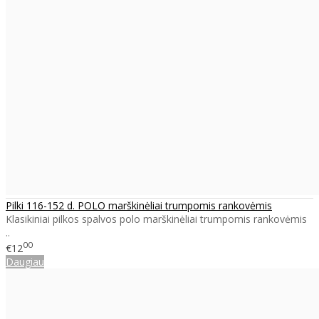
Pilki 116-152 d. POLO marškinėliai trumpomis rankovėmis
Klasikiniai pilkos spalvos polo marškinėliai trumpomis rankovėmis
..
00
€12
Daugiau