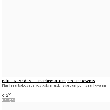
Balti 116-152 d. POLO marškinėliai trumpomis rankovėmis
Klasikiniai baltos spalvos polo marškinėliai trumpomis rankovėmis
..
00
€12
Daugiau