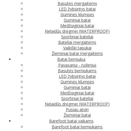
Basutės mergaitėms
LED žybsintys batai
Guminės klumpės
Guminiai batai
Medžiaginiai batai
Nelaidūs drėgmei (WATERPROOF)
Sportiniai bateliai
Bateliai mergaitėms
Vaikiški tapukai
Žieminiai batai mergaitėms
Batai berniukui
Pavasariui - rudeniui
Basutės berniukams
LED žybsintys batai
Guminės klumpės
Guminiai batai
Medžiaginiai batai
Sportiniai bateliai
Nelaidūs drėgmei (WATERPROOF)
Pusiau atviri
Žieminiai batai
Barefoot batai vaikams
Barefoot batai berniukams