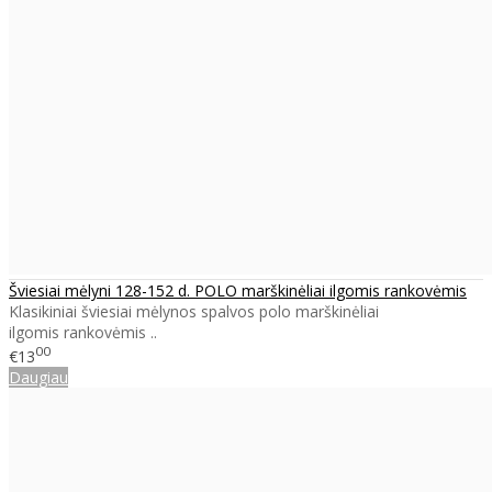
Šviesiai mėlyni 128-152 d. POLO marškinėliai ilgomis rankovėmis
Klasikiniai šviesiai mėlynos spalvos polo marškinėliai
ilgomis rankovėmis ..
00
€13
Daugiau