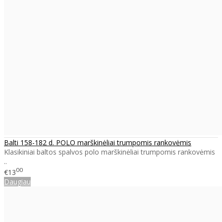
Balti 158-182 d. POLO marškinėliai trumpomis rankovėmis
Klasikiniai baltos spalvos polo marškinėliai trumpomis rankovėmis
..
00
€13
Daugiau