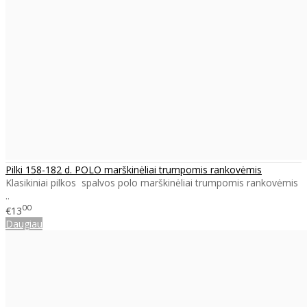
Pilki 158-182 d. POLO marškinėliai trumpomis rankovėmis
Klasikiniai pilkos spalvos polo marškinėliai trumpomis rankovėmis
..
00
€13
Daugiau