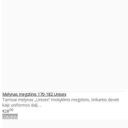
Mėlynas megztinis 170-182 Unisex
Tamsiai mėlynas „Unisex“ mokyklinis megztinis, tinkantis dėvėti
kaip uniformos dalį. ..
00
€28
Daugiau