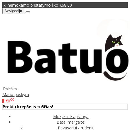
Iki nemokamo pristatymo liko €68.00
Navigacija
Mano paskyra
00
€0
0
Prekių krepšelis tuščias!
Mokyklinė apranga
Batai mergaitei
Pavasariui - rudeniui