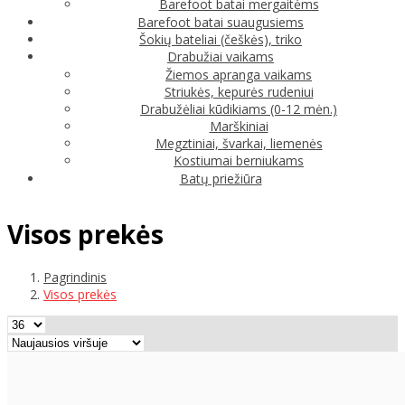
Barefoot batai mergaitėms
Barefoot batai suaugusiems
Šokių bateliai (češkės), triko
Drabužiai vaikams
Žiemos apranga vaikams
Striukės, kepurės rudeniui
Drabužėliai kūdikiams (0-12 mėn.)
Marškiniai
Megztiniai, švarkai, liemenės
Kostiumai berniukams
Batų priežiūra
Visos prekės
Pagrindinis
Visos prekės