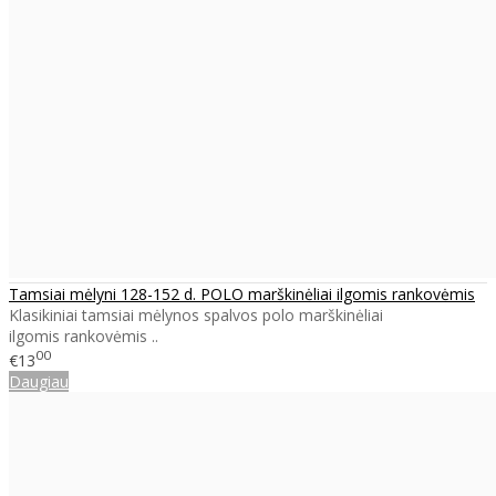
Tamsiai mėlyni 128-152 d. POLO marškinėliai ilgomis rankovėmis
Klasikiniai tamsiai mėlynos spalvos polo marškinėliai
ilgomis rankovėmis ..
00
€13
Daugiau