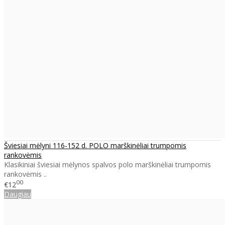
Šviesiai mėlyni 116-152 d. POLO marškinėliai trumpomis
rankovėmis
Klasikiniai šviesiai mėlynos spalvos polo marškinėliai trumpomis
rankovėmis ..
00
€12
Daugiau