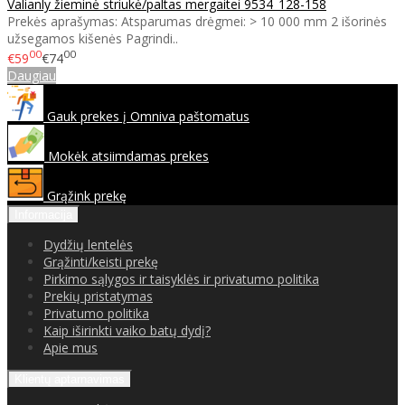
Valianly žieminė striukė/paltas mergaitei 9534_128-158
Prekės aprašymas: Atsparumas drėgmei: > 10 000 mm 2 išorinės
užsegamos kišenės Pagrindi..
00
00
€59
€74
Daugiau
Gauk prekes į Omniva paštomatus
Mokėk atsiimdamas prekes
Grąžink prekę
Informacija
Dydžių lentelės
Grąžinti/keisti prekę
Pirkimo sąlygos ir taisyklės ir privatumo politika
Prekių pristatymas
Privatumo politika
Kaip iširinkti vaiko batų dydį?
Apie mus
Klientų aptarnavimas