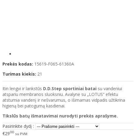
Prekės kodas:
15619-F065-61360A
Turimas kiekis:
21
Itin lengvi ir lankstūs
D.D.Step sportiniai batai
su vandeniui
atspariu membranos sluoksniu. Avalynė su „LOTUS“ efektu
atstumia vandenį ir nešvarumus, o išimamas vidpadis užtikrina
higieną bei patogumą kasdienai.
Tikslūs batų išmatavimai nurodyti prekės aprašyme.
Pasirinkite dydį :
00
€29
su PVM