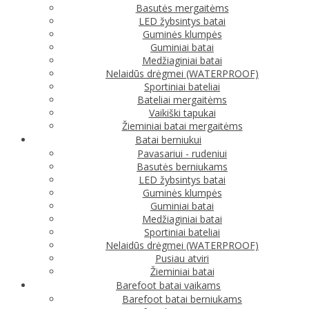
Basutės mergaitėms
LED žybsintys batai
Guminės klumpės
Guminiai batai
Medžiaginiai batai
Nelaidūs drėgmei (WATERPROOF)
Sportiniai bateliai
Bateliai mergaitėms
Vaikiški tapukai
Žieminiai batai mergaitėms
Batai berniukui
Pavasariui - rudeniui
Basutės berniukams
LED žybsintys batai
Guminės klumpės
Guminiai batai
Medžiaginiai batai
Sportiniai bateliai
Nelaidūs drėgmei (WATERPROOF)
Pusiau atviri
Žieminiai batai
Barefoot batai vaikams
Barefoot batai berniukams