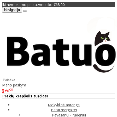
Iki nemokamo pristatymo liko €68.00
Navigacija
Mano paskyra
00
€0
0
Prekių krepšelis tuščias!
Mokyklinė apranga
Batai mergaitei
Pavasariui - rudeniui