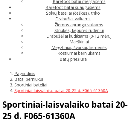
Barefoot batai mergaitėms
Barefoot batai suaugusiems
Šokių bateliai (češkės), triko
Drabužiai vaikams
Žiemos apranga vaikams
Striukės, kepurės rudeniui
Drabužėliai kūdikiams (0-12 mėn.)
Marškiniai
Megztiniai, švarkai, liemenės
Kostiumai berniukams
Batų priežiūra
Pagrindinis
Batai berniukui
Sportiniai bateliai
Sportiniai-laisvalaiko batai 20-25 d. F065-61360A
Sportiniai-laisvalaiko batai 20-
25 d. F065-61360A