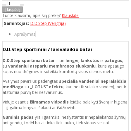
Turite klausimų apie šią prekę?
Klauskite
Gamintojas:
D.D.Step (Vengrija)
Aprašymas
D.D.Step sportiniai / laisvalaikio batai
D.D.Step sportiniai batai
– itin
lengvi, lankstūs ir patogūs
,
su
vandeniui atspariu membranos sluoksniu
, kuris apsaugo
kojas nuo drėgmės ir suteikia komfortą visos dienos metu.
Avalynės paviršius padengtas
specialia vandeniui nepralaidžia
medžiaga
su
„LOTUS“ efektu
, kuri ne tik sulaiko vandenį, bet ir
atstumia purvą bei nešvarumus.
Viduje esantis
išimamas vidpadis
leidžia palaikyti švarą ir higieną
– jį galima lengvai išplauti ar išdžiovinti.
Guminis padas
yra ilgaamžis, neslystantis ir nepaliekantis žymių
ant grindų, todėl batai tinka tiek lauko, tiek vidaus veiklai.