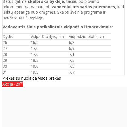
Batus galima
skalbi skalbyklėje
, tačiau po plovimo
rekomenduojama naudoti
vandeniui atsparias priemones
, kad
išliktų apsauga nuo drėgmės. Skalbti švelnia programa ir
nedžiovinti džiovyklėje.
Vadovautis šiais patikslintais vidpadžio išmatavimais:
Dydis
Vidpadžio ilgis, cm
Vidpadžio plotis, cm
26
16,5
6,8
27
17,0
6,9
28
17,6
7,1
29
18,3
7,3
30
19,0
7,5
31
19,5
7,7
Prekės su nuolaida
Visos prekės
%
Akcija
-20