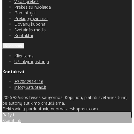
Visos prekės
Prekės su nuolaida
Gamintojai
Prekių grąžinimai
Dovanų kuponai
Svetainės medis
Kontaktai
Klientams
Klientams
Užsakymų istorija
Kontaktai
+37062914416
info@batuotas.lt
2026 © Visos teisės saugomos. Kopijuoti, platinti svetainės turinį
be autorių sutikimo draudžiama.
Elektroninių parduotuvių nuoma
-
eshoprent.com
Rašyti
Skambinti