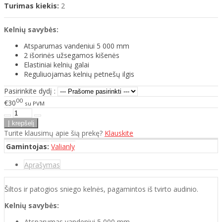
Turimas kiekis:
2
Kelnių savybės:
Atsparumas vandeniui 5 000 mm
2 išorinės užsegamos kišenės
Elastiniai kelnių galai
Reguliuojamas kelnių petnešų ilgis
Pasirinkite dydį :
00
€30
su PVM
Turite klausimų apie šią prekę?
Klauskite
Gamintojas:
Valianly
Aprašymas
Šiltos ir patogios sniego kelnės, pagamintos iš tvirto audinio.
Kelnių savybės:
Atsparumas vandeniui 5 000 mm