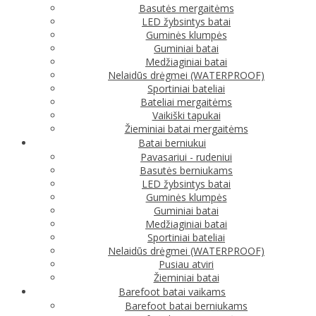
Basutės mergaitėms
LED žybsintys batai
Guminės klumpės
Guminiai batai
Medžiaginiai batai
Nelaidūs drėgmei (WATERPROOF)
Sportiniai bateliai
Bateliai mergaitėms
Vaikiški tapukai
Žieminiai batai mergaitėms
Batai berniukui
Pavasariui - rudeniui
Basutės berniukams
LED žybsintys batai
Guminės klumpės
Guminiai batai
Medžiaginiai batai
Sportiniai bateliai
Nelaidūs drėgmei (WATERPROOF)
Pusiau atviri
Žieminiai batai
Barefoot batai vaikams
Barefoot batai berniukams