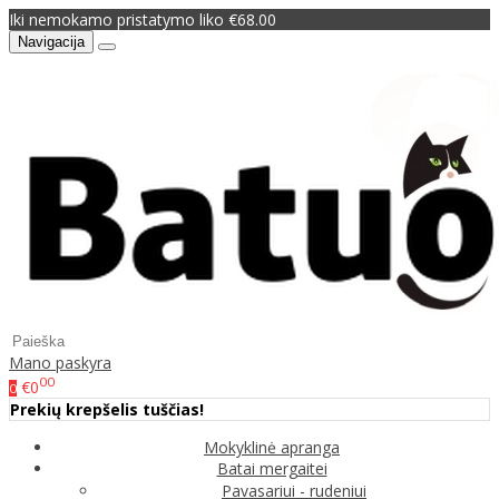
Iki nemokamo pristatymo liko €68.00
Navigacija
Mano paskyra
00
€0
0
Prekių krepšelis tuščias!
Mokyklinė apranga
Batai mergaitei
Pavasariui - rudeniui