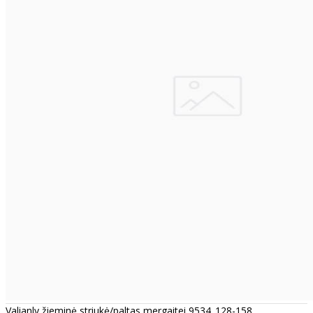
Valianly žieminė striukė/paltas mergaitei 9534_128-158