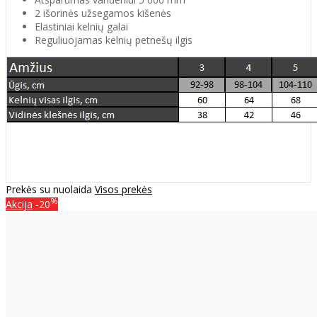
2 išorinės užsegamos kišenės
Elastiniai kelnių galai
Reguliuojamas kelnių petnešų ilgis
Prekės su nuolaida
Visos prekės
%
Akcija
-20