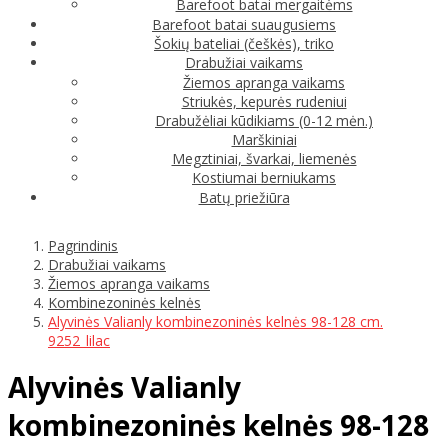
Barefoot batai mergaitėms
Barefoot batai suaugusiems
Šokių bateliai (češkės), triko
Drabužiai vaikams
Žiemos apranga vaikams
Striukės, kepurės rudeniui
Drabužėliai kūdikiams (0-12 mėn.)
Marškiniai
Megztiniai, švarkai, liemenės
Kostiumai berniukams
Batų priežiūra
Pagrindinis
Drabužiai vaikams
Žiemos apranga vaikams
Kombinezoninės kelnės
Alyvinės Valianly kombinezoninės kelnės 98-128 cm.
9252_lilac
Alyvinės Valianly
kombinezoninės kelnės 98-128