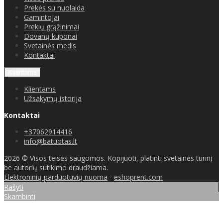
Prekės su nuolaida
Gamintojai
Prekių grąžinimai
Dovanų kuponai
Svetainės medis
Kontaktai
Klientams
Klientams
Užsakymų istorija
Kontaktai
+37062914416
info@batuotas.lt
2026 © Visos teisės saugomos. Kopijuoti, platinti svetainės turinį
be autorių sutikimo draudžiama.
Elektroninių parduotuvių nuoma
-
eshoprent.com
Rašyti
Skambinti