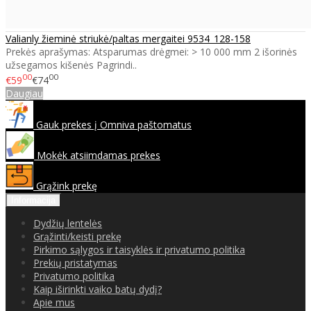
Valianly žieminė striukė/paltas mergaitei 9534_128-158
Prekės aprašymas: Atsparumas drėgmei: > 10 000 mm 2 išorinės
užsegamos kišenės Pagrindi..
00
00
€59
€74
Daugiau
Gauk prekes į Omniva paštomatus
Mokėk atsiimdamas prekes
Grąžink prekę
Informacija
Dydžių lentelės
Grąžinti/keisti prekę
Pirkimo sąlygos ir taisyklės ir privatumo politika
Prekių pristatymas
Privatumo politika
Kaip iširinkti vaiko batų dydį?
Apie mus