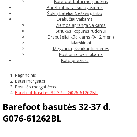
Barefoot batai mergaitėms
Barefoot batai suaugusiems
Šokių bateliai (češkės), triko
Drabužiai vaikams
Žiemos apranga vaikams
Striukės, kepurės rudeniui
Drabužėliai kūdikiams (0-12 mėn.)
Marškiniai
Megztiniai, švarkai, liemenės
Kostiumai berniukams
Batų priežiūra
Pagrindinis
Batai mergaitei
Basutės mergaitėms
Barefoot basutės 32-37 d. G076-61262BL
Barefoot basutės 32-37 d.
G076-61262BL