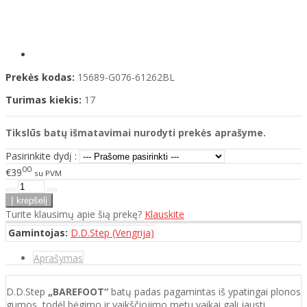
Prekės kodas:
15689-G076-61262BL
Turimas kiekis:
17
Tikslūs batų išmatavimai nurodyti prekės aprašyme.
Pasirinkite dydį :
00
€39
su PVM
Turite klausimų apie šią prekę?
Klauskite
Gamintojas:
D.D.Step (Vengrija)
Aprašymas
D.D.Step
„BAREFOOT“
batų padas pagamintas iš ypatingai plonos
gumos, todėl bėgimo ir vaikščiojimo metu vaikai gali jausti