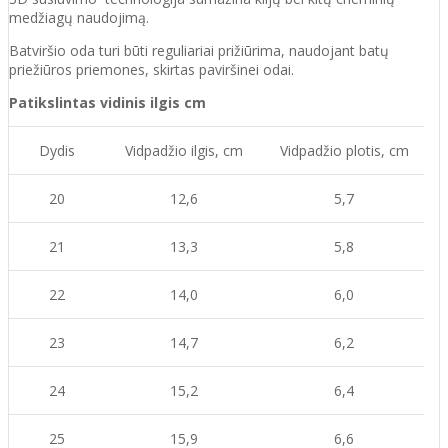
medžiagų naudojimą.
Batvirš
io o
da turi būti reguliariai prižiūrima
, naudojant
batų
priežiūros priemones, skirtas
paviršinei odai.
Patikslintas vidinis ilgis cm
Dydis
Vidpadžio ilgis, cm
Vidpadžio plotis, cm
20
12,6
5,7
21
13,3
5,8
22
14,0
6,0
23
14,7
6,2
24
15,2
6,4
25
15,9
6,6