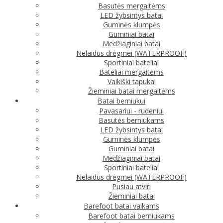
Basutės mergaitėms
LED žybsintys batai
Guminės klumpės
Guminiai batai
Medžiaginiai batai
Nelaidūs drėgmei (WATERPROOF)
Sportiniai bateliai
Bateliai mergaitėms
Vaikiški tapukai
Žieminiai batai mergaitėms
Batai berniukui
Pavasariui - rudeniui
Basutės berniukams
LED žybsintys batai
Guminės klumpės
Guminiai batai
Medžiaginiai batai
Sportiniai bateliai
Nelaidūs drėgmei (WATERPROOF)
Pusiau atviri
Žieminiai batai
Barefoot batai vaikams
Barefoot batai berniukams