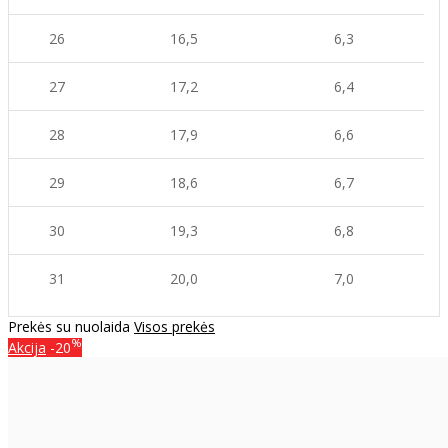
26
16,5
6,
3
27
17,2
6,
4
28
17,9
6,6
29
18,6
6,7
30
19,3
6,8
31
20,0
7,0
Prekės su nuolaida
Visos prekės
%
Akcija
-20