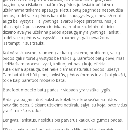
pagrindą, yra išlaikomi natūralūs pėdos judesiai ir pėdai yra
užtikrinama tinkama apsauga. Platus batų pagrindas nespaudžia
pėdos, todėl vaiko pėdos kaulai bei sausgyslės gali nevaržomai
augti bei vystytis. Tai ypatingai svarbu kojos pirštams, nes jie
atsakingi už pusiausvyrą ir tinkamą motoriką. Minimalistinio
dizaino avalynė užtikrina pėdos apsaugą ir yra ypatingai lanksti,
todėl vaiko pėdos sausgyslės ir raumenys gali nevaržomai
išsitempti ir susitraukti.
Kol nėra skausmo, raumenų ar kaulų sistemų problemų, vaikų
pėdos gali ir turėtų vystytis be trukdžių. Barefoot batų dėvėjimas
leidžia šiam procesui vykti, imituojant basų kojų efektą:
suteikiama apsauga, bet nekeičiamas natūralus pėdos judesys.
Tam batai turi būti ploni, lankstūs, pėdos formos ir visiškai plokšti,
tokie kaip barefoot modelio batai.
Barefoot modelio batų padas ir vidpadis yra visiškai lygūs.
Batai yra pagaminti iš aukštos kokybės ir
kruopščiai atrinktos
batviršio
odos.
Siekiant užtikrinti natūralų sąlytį su koja, bato vidus
yra iš minkštos odos.
Lengvas, lankstus, neslidus bei patvarus kaučiuko
gumos
padas
.
3D susiuvimo technologija sumažina klijų bei kitų cheminių