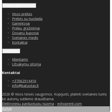
Klientų aptarnavimas
Visos prekės
Prekės su nuolaida
Gamintojai
Prekių grąžinimai
Dovanų kuponai
Svetainės medis
Kontaktai
Klientams
Klientams
Užsakymų istorija
Kontaktai
+37062914416
info@batuotas.lt
2026 © Visos teisės saugomos. Kopijuoti, platinti svetainės turinį
be autorių sutikimo draudžiama.
Elektroninių parduotuvių nuoma
-
eshoprent.com
Rašyti