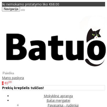
Iki nemokamo pristatymo liko €68.00
Navigacija
Mano paskyra
00
€0
0
Prekių krepšelis tuščias!
Mokyklinė apranga
Batai mergaitei
Pavasariui - rudeniui