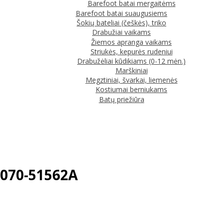
Barefoot batai mergaitėms
Barefoot batai suaugusiems
Šokių bateliai (češkės), triko
Drabužiai vaikams
Žiemos apranga vaikams
Striukės, kepurės rudeniui
Drabužėliai kūdikiams (0-12 mėn.)
Marškiniai
Megztiniai, švarkai, liemenės
Kostiumai berniukams
Batų priežiūra
S070-51562A