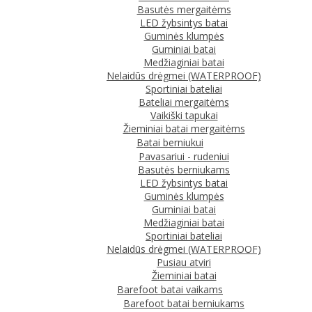
Basutės mergaitėms
LED žybsintys batai
Guminės klumpės
Guminiai batai
Medžiaginiai batai
Nelaidūs drėgmei (WATERPROOF)
Sportiniai bateliai
Bateliai mergaitėms
Vaikiški tapukai
Žieminiai batai mergaitėms
Batai berniukui
Pavasariui - rudeniui
Basutės berniukams
LED žybsintys batai
Guminės klumpės
Guminiai batai
Medžiaginiai batai
Sportiniai bateliai
Nelaidūs drėgmei (WATERPROOF)
Pusiau atviri
Žieminiai batai
Barefoot batai vaikams
Barefoot batai berniukams