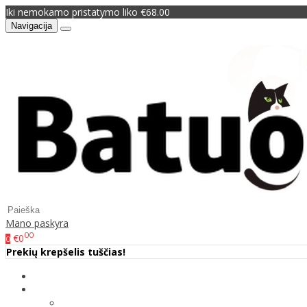
Iki nemokamo pristatymo liko €68.00
Navigacija
Mano paskyra
00
€0
0
Prekių krepšelis tuščias!