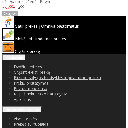
užsegamos kišenės Pagrindi..
00
00
€59
€74
Daugiau
Gauk prekes į Omniva paštomatus
Mokėk atsiimdamas prekes
Grąžink prekę
Informacija
Dydžių lentelės
Grąžinti/keisti prekę
Pirkimo sąlygos ir taisyklės ir privatumo politika
Prekių pristatymas
Privatumo politika
Kaip iširinkti vaiko batų dydį?
Apie mus
Klientų aptarnavimas
Visos prekės
Prekės su nuolaida