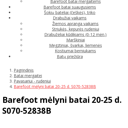
Barefoot batai mergaitėms
Barefoot batai suaugusiems
Šokių bateliai (češkės), triko
Drabužiai vaikams
Žiemos apranga vaikams
Striukės, kepurės rudeniui
Drabužėliai kūdikiams (0-12 mėn.)
Marškiniai
Megztiniai, švarkai, liemenės
Kostiumai berniukams
Batų priežiūra
Pagrindinis
Batai mergaitei
Pavasariui - rudeniui
Barefoot mėlyni batai 20-25 d. S070-52838B
Barefoot mėlyni batai 20-25 d.
S070-52838B