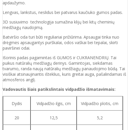
apdaužymo.
Lengvas, lankstus, neslidus bei patvarus kaučiuko
gumos
padas
.
3D susiuvimo technologija sumažina klijų bei kitų cheminių
medžiagų naudojimą.
Batvirš
io o
da turi būti reguliariai prižiūrima. Apsaugai tinka nuo
drėgmės apsaugantys purškalai
,
odos vaškai bei tepalai, skirti
paviršinei odai.
Išorinis padas pagamintas iš GUMOS ir CUKRANENDRIŲ. Tai
puikus natūralių medžiagų derinys. Gamintojas, siekdamas
tvarumo, randa naują natūralių medžiagų panaudojimo būdą. Tai
visiškai atsinaujinantis išteklius, kuris greitai auga, pašalindamas iš
atmosferos anglį.
Vadovautis šiais patikslintais vidpadžio išmatavimais:
Dydis
Vidpadžio ilgis, cm
Vidpadžio plotis, cm
20
12,5
5,2