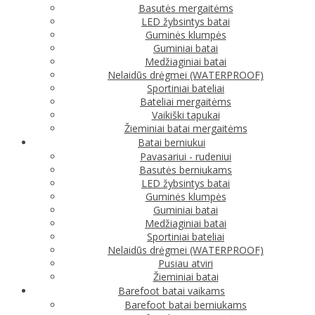
Basutės mergaitėms
LED žybsintys batai
Guminės klumpės
Guminiai batai
Medžiaginiai batai
Nelaidūs drėgmei (WATERPROOF)
Sportiniai bateliai
Bateliai mergaitėms
Vaikiški tapukai
Žieminiai batai mergaitėms
Batai berniukui
Pavasariui - rudeniui
Basutės berniukams
LED žybsintys batai
Guminės klumpės
Guminiai batai
Medžiaginiai batai
Sportiniai bateliai
Nelaidūs drėgmei (WATERPROOF)
Pusiau atviri
Žieminiai batai
Barefoot batai vaikams
Barefoot batai berniukams