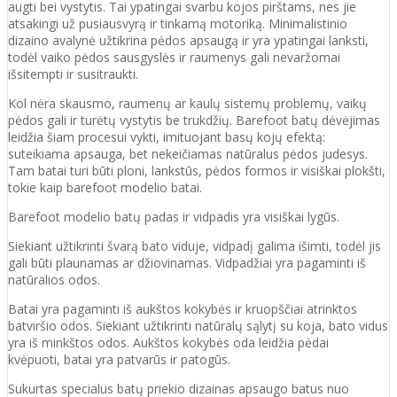
augti bei vystytis. Tai ypatingai svarbu kojos pirštams, nes jie
atsakingi už pusiausvyrą ir tinkamą motoriką. Minimalistinio
dizaino avalynė užtikrina pėdos apsaugą ir yra ypatingai lanksti,
todėl vaiko pėdos sausgyslės ir raumenys gali nevaržomai
išsitempti ir susitraukti.
Kol nėra skausmo, raumenų ar kaulų sistemų problemų, vaikų
pėdos gali ir turėtų vystytis be trukdžių. Barefoot batų dėvėjimas
leidžia šiam procesui vykti, imituojant basų kojų efektą:
suteikiama apsauga, bet nekeičiamas natūralus pėdos judesys.
Tam batai turi būti ploni, lankstūs, pėdos formos ir visiškai plokšti,
tokie kaip barefoot modelio batai.
Barefoot modelio batų padas ir vidpadis yra visiškai lygūs.
Siekiant užtikrinti švarą bato viduje, vidpadį galima išimti, todėl jis
gali būti plaunamas ar džiovinamas. Vidpadžiai yra pagaminti iš
natūralios odos.
Batai yra pagaminti iš aukštos kokybės ir
kruopščiai atrinktos
batviršio
odos.
Siekiant užtikrinti natūralų sąlytį su koja, bato vidus
yra iš minkštos odos. Aukštos kokybės oda
leidžia pėdai
kvėpuoti,
batai yra patvarūs ir patogūs.
Sukurtas specialus batų priekio dizainas apsaugo batus nuo