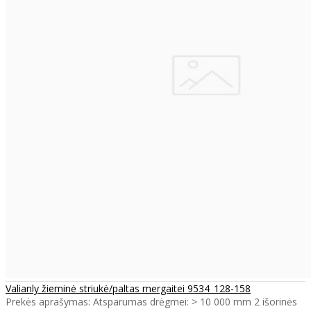
Valianly žieminė striukė/paltas mergaitei 9534_128-158
Prekės aprašymas: Atsparumas drėgmei: > 10 000 mm 2 išorinės