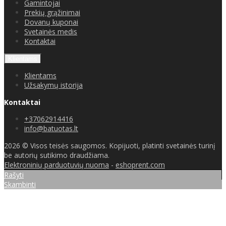
Gamintojai
Prekių grąžinimai
Dovanų kuponai
Svetainės medis
Kontaktai
Klientams
Klientams
Užsakymų istorija
Kontaktai
+37062914416
info@batuotas.lt
2026 © Visos teisės saugomos. Kopijuoti, platinti svetainės turinį
be autorių sutikimo draudžiama.
Elektroninių parduotuvių nuoma
-
eshoprent.com
Rašyti
Skambinti