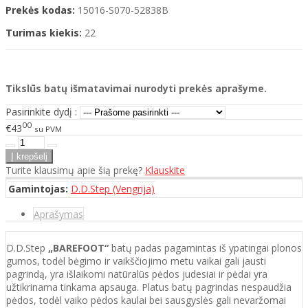
Prekės kodas:
15016-S070-52838B
Turimas kiekis:
22
Tikslūs batų išmatavimai nurodyti prekės aprašyme.
Pasirinkite dydį :
00
€43
su PVM
Turite klausimų apie šią prekę?
Klauskite
Gamintojas:
D.D.Step (Vengrija)
Aprašymas
D.D.Step
„BAREFOOT“
batų padas pagamintas iš ypatingai plonos
gumos, todėl bėgimo ir vaikščiojimo metu vaikai gali jausti
pagrindą, yra išlaikomi natūralūs pėdos judesiai ir pėdai yra
užtikrinama tinkama apsauga. Platus batų pagrindas nespaudžia
pėdos, todėl vaiko pėdos kaulai bei sausgyslės gali nevaržomai