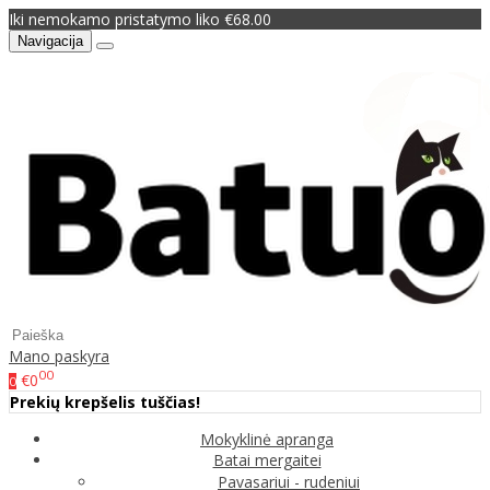
Iki nemokamo pristatymo liko €68.00
Navigacija
Mano paskyra
00
€0
0
Prekių krepšelis tuščias!
Mokyklinė apranga
Batai mergaitei
Pavasariui - rudeniui