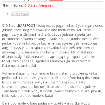
Gamintojas:
D.D.Step (Vengrija)
Aprašymas
D.D.Step
„BAREFOOT“
batų padas pagamintas iš ypatingai plonos
gumos, todėl bėgimo ir vaikščiojimo metu vaikai gali jausti
pagrindą, yra išlaikomi natūralūs pėdos judesiai ir pėdai yra
užtikrinama tinkama apsauga. Platus batų pagrindas nespaudžia
pėdos, todėl vaiko pėdos kaulai bei sausgyslės gali nevaržomai
augti bei vystytis. Tai ypatingai svarbu kojos pirštams, nes jie
atsakingi už pusiausvyrą ir tinkamą motoriką. Minimalistinio
dizaino avalynė užtikrina pėdos apsaugą ir yra ypatingai lanksti,
todėl vaiko pėdos sausgyslės ir raumenys gali nevaržomai
išsitempti ir susitraukti.
Kol nėra skausmo, raumenų ar kaulų sistemų problemų, vaikų
pėdos gali ir turėtų vystytis be trukdžių. Barefoot batų dėvėjimas
leidžia šiam procesui vykti, imituojant basų kojų efektą:
suteikiama apsauga, bet nekeičiamas natūralus pėdos judesys.
Tam batai turi būti ploni, lankstūs, pėdos formos ir visiškai plokšti,
tokie kaip barefoot modelio batai.
Barefoot modelio batų padas ir vidpadis yra visiškai lygūs.