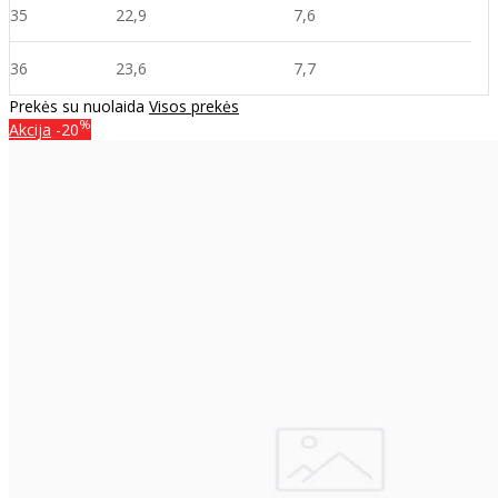
35
22,9
7,6
36
23,6
7,7
Prekės su nuolaida
Visos prekės
%
Akcija
-20