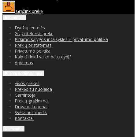
Grąžink prekę
Informacija
Dydžių lentelės
Grąžinti/keisti prekę
Pirkimo sąlygos ir taisyklės ir privatumo politika
Prekių pristatymas
Privatumo politika
Kaip iširinkti vaiko batų dydį?
Apie mus
Klientų aptarnavimas
Visos prekės
Prekės su nuolaida
Gamintojai
Prekių grąžinimai
Dovanų kuponai
Svetainės medis
Kontaktai
Klientams