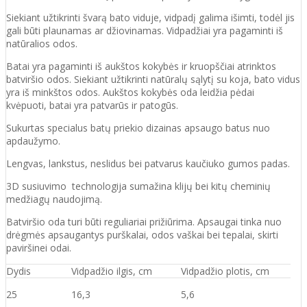
Siekiant užtikrinti švarą bato viduje, vidpadį galima išimti, todėl jis
gali būti plaunamas ar džiovinamas. Vidpadžiai yra pagaminti iš
natūralios odos.
Batai yra pagaminti iš aukštos kokybės ir
kruopščiai atrinktos
batviršio
odos.
Siekiant užtikrinti natūralų sąlytį su koja, bato vidus
yra iš minkštos odos. Aukštos kokybės oda
leidžia pėdai
kvėpuoti,
batai yra patvarūs ir patogūs.
Sukurtas specialus batų priekio dizainas apsaugo batus nuo
apdaužymo.
Lengvas, lankstus, neslidus bei patvarus kaučiuko
gumos
padas
.
3D susiuvimo technologija sumažina klijų bei kitų cheminių
medžiagų naudojimą.
Batvirš
io o
da turi būti reguliariai prižiūrima. Apsaugai tinka nuo
drėgmės apsaugantys purškalai
,
odos vaškai bei tepalai, skirti
paviršinei odai.
Dydis
Vidpadžio ilgis, cm
Vidpadžio plotis, cm
25
16,3
5,6