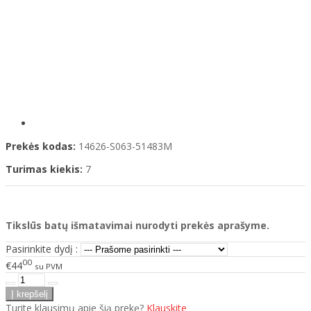
Prekės kodas:
14626-S063-51483M
Turimas kiekis:
7
Tikslūs batų išmatavimai nurodyti prekės aprašyme.
Pasirinkite dydį :
00
€44
su PVM
Turite klausimų apie šią prekę?
Klauskite