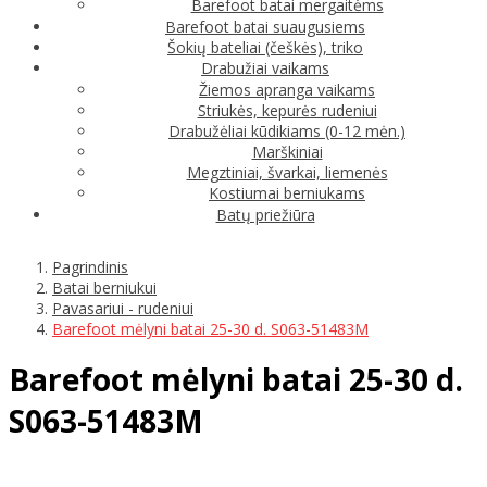
Barefoot batai mergaitėms
Barefoot batai suaugusiems
Šokių bateliai (češkės), triko
Drabužiai vaikams
Žiemos apranga vaikams
Striukės, kepurės rudeniui
Drabužėliai kūdikiams (0-12 mėn.)
Marškiniai
Megztiniai, švarkai, liemenės
Kostiumai berniukams
Batų priežiūra
Pagrindinis
Batai berniukui
Pavasariui - rudeniui
Barefoot mėlyni batai 25-30 d. S063-51483M
Barefoot mėlyni batai 25-30 d.
S063-51483M