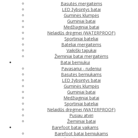
Basutės mergaitėms
LED žybsintys batai
Guminės klumpės
Guminiai batai
Medžiaginiai batai
Nelaidūs drėgmei (WATERPROOF)
Sportiniai bateliai
Bateliai mergaitėms
Vaikiški tapukai
Žieminiai batai mergaitėms
Batai berniukui
Pavasariui - rudeniui
Basutės berniukams
LED žybsintys batai
Guminės klumpės
Guminiai batai
Medžiaginiai batai
Sportiniai bateliai
Nelaidūs drėgmei (WATERPROOF)
Pusiau atviri
Žieminiai batai
Barefoot batai vaikams
Barefoot batai berniukams