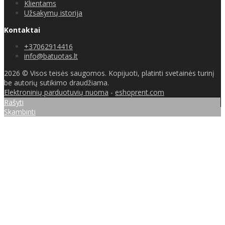
Klientams
Užsakymų istorija
Kontaktai
+37062914416
info@batuotas.lt
2026 © Visos teisės saugomos. Kopijuoti, platinti svetainės turinį
be autorių sutikimo draudžiama.
Elektroninių parduotuvių nuoma
-
eshoprent.com
Rašyti
Skambinti