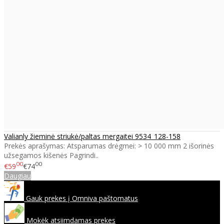
Valianly žieminė striukė/paltas mergaitei 9534_128-158
Prekės aprašymas: Atsparumas drėgmei: > 10 000 mm 2 išorinės
užsegamos kišenės Pagrindi..
00
00
€59
€74
Daugiau
Gauk prekes į Omniva paštomatus
Mokėk atsiimdamas prekes