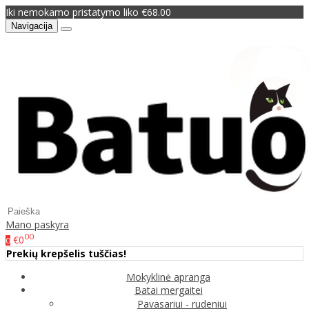
Iki nemokamo pristatymo liko €68.00
Navigacija
Mano paskyra
00
€0
0
Prekių krepšelis tuščias!
Mokyklinė apranga
Batai mergaitei
Pavasariui - rudeniui