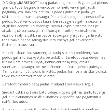
D.D.Step
„BAREFOOT“
batų padas pagamintas iš ypatingai plonos
gumos, todėl bėgimo ir vaikščiojimo metu vaikai gali jausti
pagrindą, yra išlaikomi natūralūs pėdos judesiai ir pėdai yra
užtikrinama tinkama apsauga. Platus batų pagrindas nespaudžia
pėdos, todėl vaiko pėdos kaulai bei sausgyslės gali nevaržomai
augti bei vystytis. Tai ypatingai svarbu kojos pirštams, nes jie
atsakingi už pusiausvyrą ir tinkamą motoriką. Minimalistinio
dizaino avalynė užtikrina pėdos apsaugą ir yra ypatingai lanksti,
todėl vaiko pėdos sausgyslės ir raumenys gali nevaržomai
išsitempti ir susitraukti.
Kol nėra skausmo, raumenų ar kaulų sistemų problemų, vaikų
pėdos gali ir turėtų vystytis be trukdžių. Barefoot batų dėvėjimas
leidžia šiam procesui vykti, imituojant basų kojų efektą:
suteikiama apsauga, bet nekeičiamas natūralus pėdos judesys.
Tam batai turi būti ploni, lankstūs, pėdos formos ir visiškai plokšti,
tokie kaip barefoot modelio batai.
Barefoot modelio batų padas ir vidpadis yra visiškai lygūs.
Siekiant užtikrinti švarą bato viduje, vidpadį galima išimti, todėl jis
gali būti plaunamas ar džiovinamas. Vidpadžiai yra pagaminti iš
natūralios odos.
Batai yra pagaminti iš aukštos kokybės ir
kruopščiai atrinktos