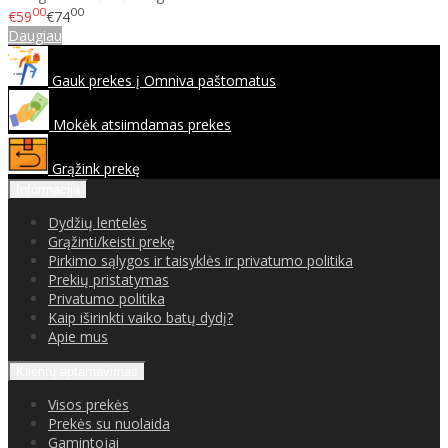
00
00
€59
€74
Daugiau
Gauk prekes į Omniva paštomatus
Mokėk atsiimdamas prekes
Grąžink prekę
Informacija
Dydžių lentelės
Grąžinti/keisti prekę
Pirkimo sąlygos ir taisyklės ir privatumo politika
Prekių pristatymas
Privatumo politika
Kaip iširinkti vaiko batų dydį?
Apie mus
Klientų aptarnavimas
Visos prekės
Prekės su nuolaida
Gamintojai