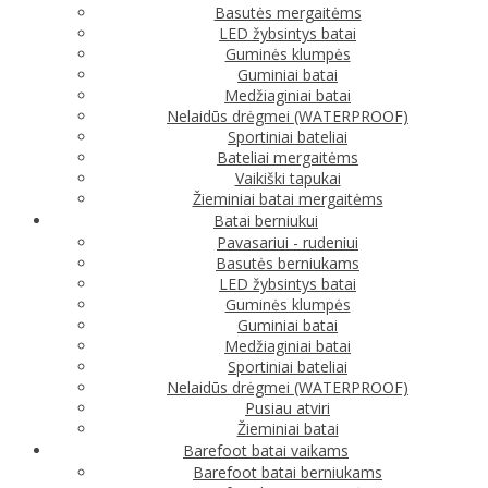
Basutės mergaitėms
LED žybsintys batai
Guminės klumpės
Guminiai batai
Medžiaginiai batai
Nelaidūs drėgmei (WATERPROOF)
Sportiniai bateliai
Bateliai mergaitėms
Vaikiški tapukai
Žieminiai batai mergaitėms
Batai berniukui
Pavasariui - rudeniui
Basutės berniukams
LED žybsintys batai
Guminės klumpės
Guminiai batai
Medžiaginiai batai
Sportiniai bateliai
Nelaidūs drėgmei (WATERPROOF)
Pusiau atviri
Žieminiai batai
Barefoot batai vaikams
Barefoot batai berniukams