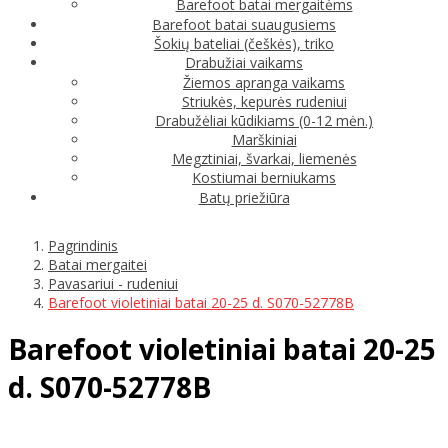
Barefoot batai mergaitėms
Barefoot batai suaugusiems
Šokių bateliai (češkės), triko
Drabužiai vaikams
Žiemos apranga vaikams
Striukės, kepurės rudeniui
Drabužėliai kūdikiams (0-12 mėn.)
Marškiniai
Megztiniai, švarkai, liemenės
Kostiumai berniukams
Batų priežiūra
Pagrindinis
Batai mergaitei
Pavasariui - rudeniui
Barefoot violetiniai batai 20-25 d. S070-52778B
Barefoot violetiniai batai 20-25
d. S070-52778B