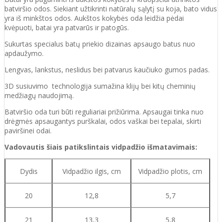
batviršio
odos.
Siekiant užtikrinti natūralų sąlytį su koja, bato vidus
yra iš minkštos odos. Aukštos kokybės oda
leidžia pėdai
kvėpuoti,
batai yra patvarūs ir patogūs.
Sukurtas specialus batų priekio dizainas apsaugo batus nuo
apdaužymo.
Lengvas, lankstus, neslidus bei patvarus kaučiuko
gumos
padas
.
3D susiuvimo technologija sumažina klijų bei kitų cheminių
medžiagų naudojimą.
Batvirš
io o
da turi būti reguliariai prižiūrima. Apsaugai tinka nuo
drėgmės apsaugantys purškalai
,
odos vaškai bei tepalai, skirti
paviršinei odai.
Vadovautis šiais patikslintais vidpadžio išmatavimais:
Dydis
Vidpadžio ilgis, cm
Vidpadžio plotis, cm
20
12,8
5,7
21
13,3
5,8