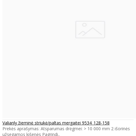
Valianly žieminė striukė/paltas mergaitei 9534_128-158
Prekės aprašymas: Atsparumas drėgmei: > 10 000 mm 2 išorinės
užsegamos kišenės Pagrindi..