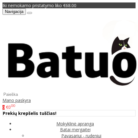
Iki nemokamo pristatymo liko €68.00
Navigacija
Mano paskyra
00
€0
0
Prekių krepšelis tuščias!
Mokyklinė apranga
Batai mergaitei
Pavasariui - rudeniui