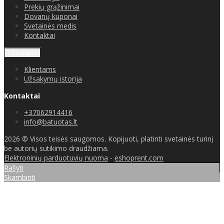
Prekių grąžinimai
Dovanų kuponai
Svetainės medis
Kontaktai
Klientams
Klientams
Užsakymų istorija
Kontaktai
+37062914416
info@batuotas.lt
2026 © Visos teisės saugomos. Kopijuoti, platinti svetainės turinį
be autorių sutikimo draudžiama.
Elektroninių parduotuvių nuoma
-
eshoprent.com
Rašyti
Skambinti