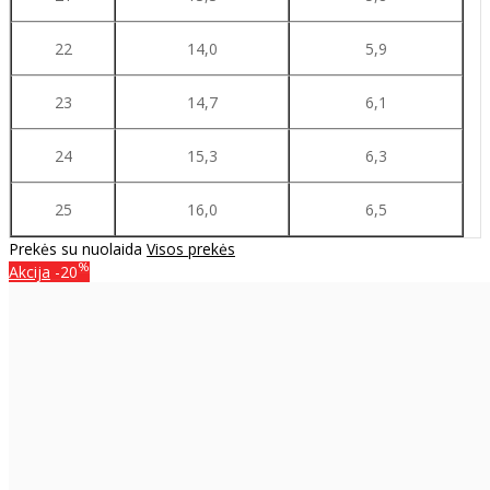
22
14,0
5,9
23
14,7
6,1
24
15,3
6,3
25
16,0
6,5
Prekės su nuolaida
Visos prekės
%
Akcija
-20