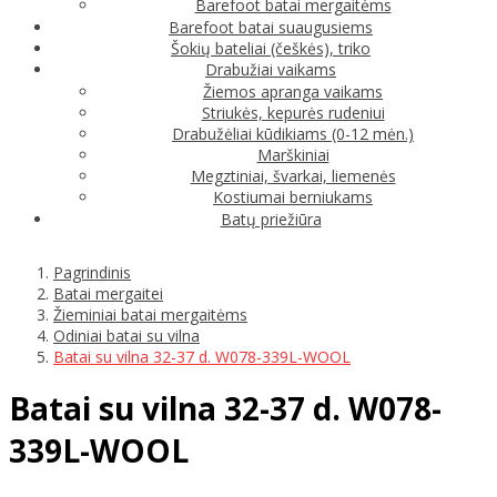
Barefoot batai mergaitėms
Barefoot batai suaugusiems
Šokių bateliai (češkės), triko
Drabužiai vaikams
Žiemos apranga vaikams
Striukės, kepurės rudeniui
Drabužėliai kūdikiams (0-12 mėn.)
Marškiniai
Megztiniai, švarkai, liemenės
Kostiumai berniukams
Batų priežiūra
Pagrindinis
Batai mergaitei
Žieminiai batai mergaitėms
Odiniai batai su vilna
Batai su vilna 32-37 d. W078-339L-WOOL
Batai su vilna 32-37 d. W078-
339L-WOOL