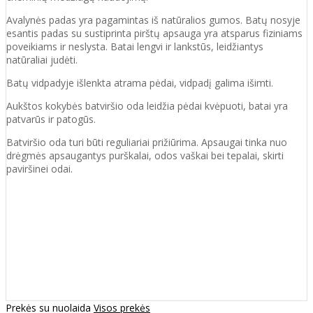
Avalynės padas yra pagamintas iš natūralios gumos. Batų nosyje
esantis padas su sustiprinta pirštų apsauga yra atsparus fiziniams
poveikiams ir neslysta. Batai lengvi ir lankstūs, leidžiantys
natūraliai judėti.
Batų vidpadyje išlenkta atrama pėdai, vidpadį galima išimti.
Aukštos kokybės batviršio oda leidžia pėdai kvėpuoti, batai yra
patvarūs ir patogūs.
Batviršio oda turi būti reguliariai prižiūrima. Apsaugai tinka nuo
drėgmės apsaugantys purškalai, odos vaškai bei tepalai, skirti
paviršinei odai.
Prekės su nuolaida
Visos prekės