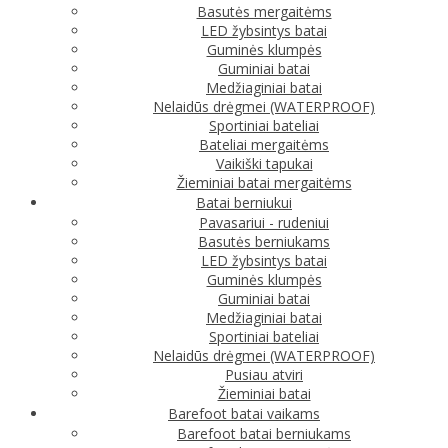
Basutės mergaitėms
LED žybsintys batai
Guminės klumpės
Guminiai batai
Medžiaginiai batai
Nelaidūs drėgmei (WATERPROOF)
Sportiniai bateliai
Bateliai mergaitėms
Vaikiški tapukai
Žieminiai batai mergaitėms
Batai berniukui
Pavasariui - rudeniui
Basutės berniukams
LED žybsintys batai
Guminės klumpės
Guminiai batai
Medžiaginiai batai
Sportiniai bateliai
Nelaidūs drėgmei (WATERPROOF)
Pusiau atviri
Žieminiai batai
Barefoot batai vaikams
Barefoot batai berniukams