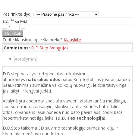
Pasirinkite dydį :
00
€55
su PVM
Turite klausimų apie šią prekę?
Klauskite
Gamintojas:
D.D.Step (Vengrija)
Aprašymas
D.D.step batai yra ortopedinius reikalavimus
atitinkantys
natūralios odos
batai. Komfortabilūs įtvarai (batuko
paaukštinimai) sumažina vaiko kojų nuovargį, leidžia taisyklingai
jas laikyti ir lengvai judėti.
Avalynė yra apdorota specialia vandenį atstumiančia medžiaga,
kuri suformuoja apsauginį sluoksnį ant viršutinės bato dalies
odos, o vandens lašai nurieda nuo bato paviršiaus, todėl batai
nepermirksta net ilgą laiką.
(D.D. Tex technologija).
D.D.Step taikoma 3D siuvimo technologija sumažina klijų ir
cheminių medžiagų naudojimą.