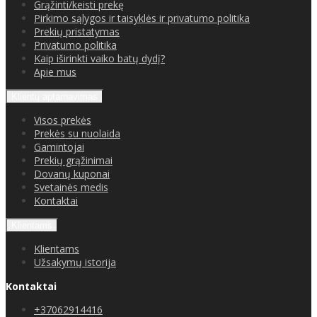
Grąžinti/keisti prekę
Pirkimo sąlygos ir taisyklės ir privatumo politika
Prekių pristatymas
Privatumo politika
Kaip iširinkti vaiko batų dydį?
Apie mus
Klientų aptarnavimas
Visos prekės
Prekės su nuolaida
Gamintojai
Prekių grąžinimai
Dovanų kuponai
Svetainės medis
Kontaktai
Klientams
Klientams
Užsakymų istorija
Kontaktai
+37062914416