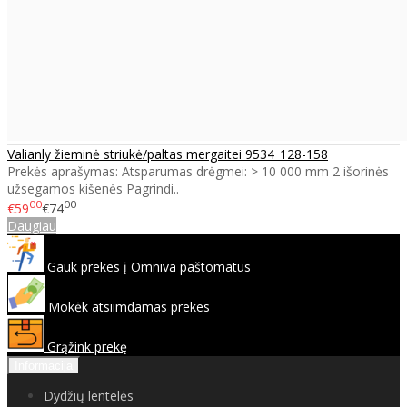
Valianly žieminė striukė/paltas mergaitei 9534_128-158
Prekės aprašymas: Atsparumas drėgmei: > 10 000 mm 2 išorinės
užsegamos kišenės Pagrindi..
00
00
€59
€74
Daugiau
Gauk prekes į Omniva paštomatus
Mokėk atsiimdamas prekes
Grąžink prekę
Informacija
Dydžių lentelės