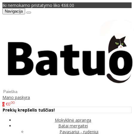
Iki nemokamo pristatymo liko €68.00
Navigacija
Mano paskyra
00
€0
0
Prekių krepšelis tuščias!
Mokyklinė apranga
Batai mergaitei
Pavasariui - rudeniui