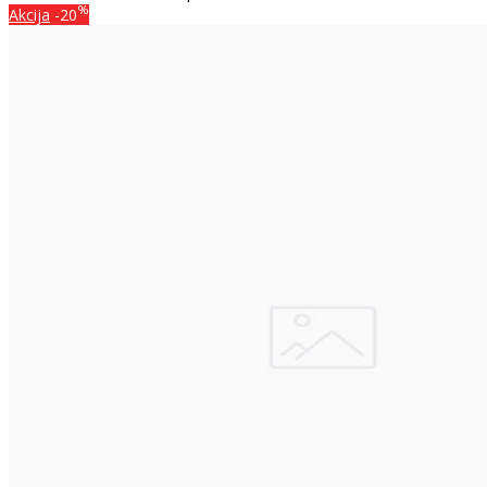
%
Akcija
-20