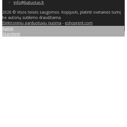
info@batuotas.lt
2026 © Visos teisės saugomos. Kopijuoti, platinti svetainės turinį
be autorių sutikimo draudžiama.
Elektroninių parduotuvių nuoma
-
eshoprent.com
Rašyti
Skambinti