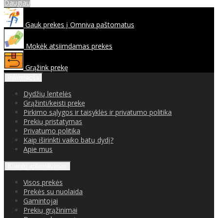
Daugiau
Gauk prekes į Omniva paštomatus
Mokėk atsiimdamas prekes
Grąžink prekę
Informacija
Dydžių lentelės
Grąžinti/keisti prekę
Pirkimo sąlygos ir taisyklės ir privatumo politika
Prekių pristatymas
Privatumo politika
Kaip iširinkti vaiko batų dydį?
Apie mus
Klientų aptarnavimas
Visos prekės
Prekės su nuolaida
Gamintojai
Prekių grąžinimai