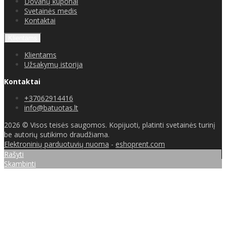
Dovanų kuponai
Svetainės medis
Kontaktai
Klientams
Klientams
Užsakymų istorija
Kontaktai
+37062914416
info@batuotas.lt
2026 © Visos teisės saugomos. Kopijuoti, platinti svetainės turinį
be autorių sutikimo draudžiama.
Elektroninių parduotuvių nuoma
-
eshoprent.com
Rašyti
Skambinti