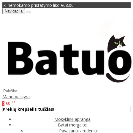
Iki nemokamo pristatymo liko €68.00
Navigacija
Mano paskyra
00
€0
0
Prekių krepšelis tuščias!
Mokyklinė apranga
Batai mergaitei
Pavasariui - rudeniui