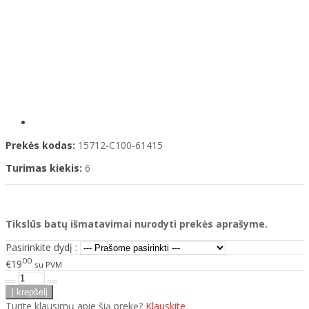
Prekės kodas:
15712-C100-61415
Turimas kiekis:
6
Tikslūs batų išmatavimai nurodyti prekės aprašyme.
Pasirinkite dydį :
00
€19
su PVM
Turite klausimų apie šią prekę?
Klauskite