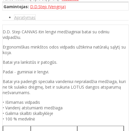
Gamintojas:
D.D.Step (Vengrija)
Aprašymas
D.D. Step CANVAS itin lengvi medžiaginiai batai su odiniu
vidpadžiu.
Ergonomiškas minkštos odos vidpadis užtikrina natūralų sąlytį su
koja.
Batai yra lankstūs ir patogūs.
Padai - guminiai ir lengvi.
Batai yra padengti specialia vandeniui nepralaidžia medžiaga, kuri
ne tik sulaiko drėgmę, bet ir sukuria LOTUS dangos atsparumą
nešvarumams.
• Išimamas vidpadis
• Vandenį atstumianti medžiaga
• Galima skalbti skalbyklėje
• 100 % medvilnė