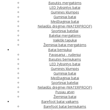
Basutės mergaitėms
LED žybsintys batai
Guminės klumpės
Guminiai batai
Medžiaginiai batai
Nelaidūs drėgmei (WATERPROOF)
Sportiniai bateliai
Bateliai mergaitėms
Vaikiški tapukai
Žieminiai batai mergaitėms
Batai berniukui
Pavasariui - rudeniui
Basutės berniukams
LED žybsintys batai
Guminės klumpės
Guminiai batai
Medžiaginiai batai
Sportiniai bateliai
Nelaidūs drėgmei (WATERPROOF)
Pusiau atviri
Žieminiai batai
Barefoot batai vaikams
Barefoot batai berniukams