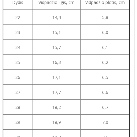
Dydis
Vidpadžio ilgis, cm
Vidpadžio plotis, cm
22
14,4
5,8
23
15,1
6,0
24
15,7
6,1
25
16,3
6,2
26
17,1
6,5
27
17,7
6,6
28
18,2
6,7
29
18,9
7,0