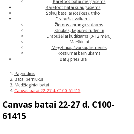
Barefoot batai mergaitėms
Barefoot batai suaugusiems
Šokių bateliai (češkės), triko
Drabužiai vaikams
Žiemos apranga vaikams
Striukės, kepurės rudeniui
Drabužėliai kūdikiams (0-12 mėn.)
Marškiniai
Megztiniai, švarkai, liemenės
Kostiumai berniukams
Batų priežiūra
Pagrindinis
Batai berniukui
Medžiaginiai batai
Canvas batai 22-27 d. C100-61415
Canvas batai 22-27 d. C100-
61415