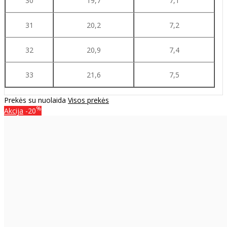
30
19,7
7,1
31
20,2
7,2
32
20,9
7,4
33
21,6
7,5
Prekės su nuolaida
Visos prekės
%
Akcija
-20