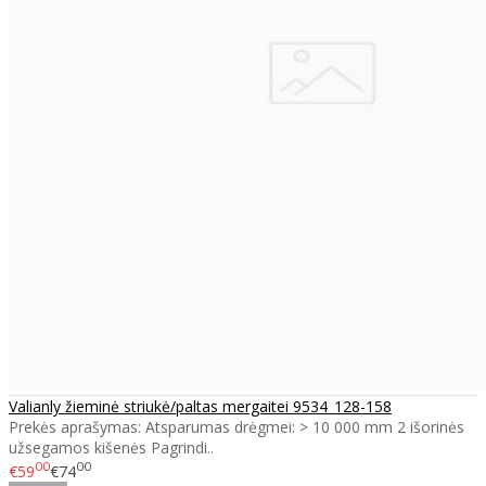
Valianly žieminė striukė/paltas mergaitei 9534_128-158
Prekės aprašymas: Atsparumas drėgmei: > 10 000 mm 2 išorinės
užsegamos kišenės Pagrindi..
00
00
€59
€74