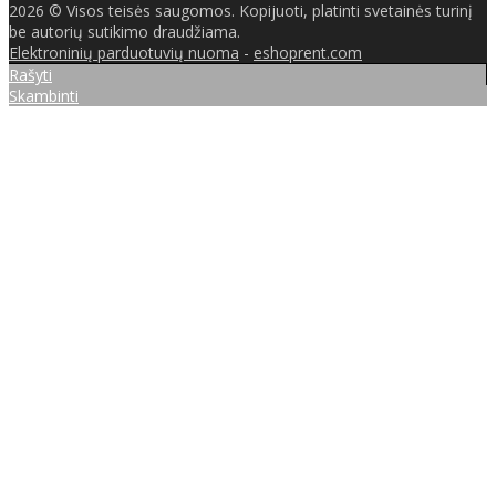
2026 © Visos teisės saugomos. Kopijuoti, platinti svetainės turinį
be autorių sutikimo draudžiama.
Elektroninių parduotuvių nuoma
-
eshoprent.com
Rašyti
Skambinti