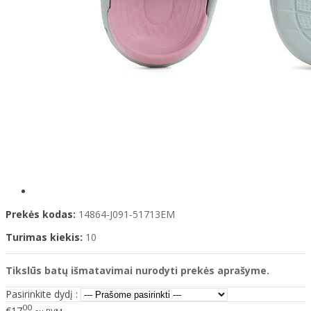
Prekės kodas:
14864-J091-51713EM
Turimas kiekis:
10
Tikslūs batų išmatavimai nurodyti prekės aprašyme.
Pasirinkite dydį :
00
€17