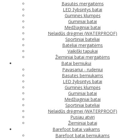
Basutės mergaitėms
LED žybsintys batai
Guminės klumpės
Guminiai batai
Medžiaginiai batai
Nelaidūs drėgmei (WATERPROOF)
Sportiniai bateliai
Bateliai mergaitėms
Vaikiški tapukai
Žieminiai batai mergaitėms
Batai berniukui
Pavasariui - rudeniui
Basutės berniukams
LED žybsintys batai
Guminės klumpės
Guminiai batai
Medžiaginiai batai
Sportiniai bateliai
Nelaidūs drėgmei (WATERPROOF)
Pusiau atviri
Žieminiai batai
Barefoot batai vaikams
Barefoot batai berniukams