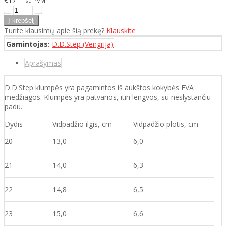
su PVM
Turite klausimų apie šią prekę?
Klauskite
Gamintojas:
D.D.Step (Vengrija)
Aprašymas
D.D.Step klumpės yra pagamintos iš aukštos kokybės EVA
medžiagos. Klumpės yra patvarios, itin lengvos, su neslystančiu
padu.
Dydis
Vidpadžio ilgis, cm
Vidpadžio plotis, cm
20
13,0
6,0
21
14,0
6,3
22
14,8
6,5
23
15,0
6,6