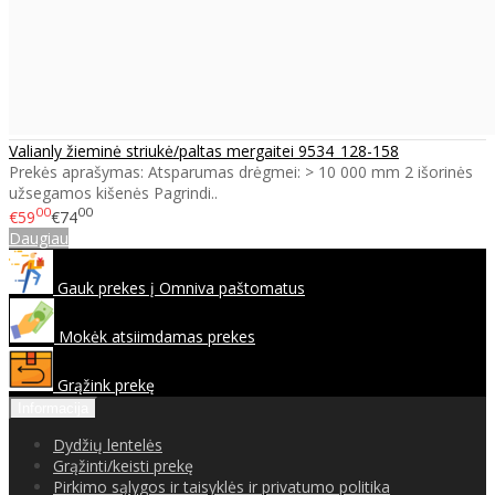
Valianly žieminė striukė/paltas mergaitei 9534_128-158
Prekės aprašymas: Atsparumas drėgmei: > 10 000 mm 2 išorinės
užsegamos kišenės Pagrindi..
00
00
€59
€74
Daugiau
Gauk prekes į Omniva paštomatus
Mokėk atsiimdamas prekes
Grąžink prekę
Informacija
Dydžių lentelės
Grąžinti/keisti prekę
Pirkimo sąlygos ir taisyklės ir privatumo politika