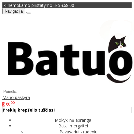
Iki nemokamo pristatymo liko €68.00
Navigacija
Mano paskyra
00
€0
0
Prekių krepšelis tuščias!
Mokyklinė apranga
Batai mergaitei
Pavasariui - rudeniui