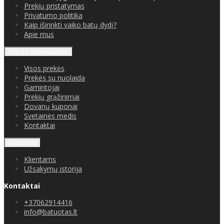
Prekių pristatymas
Privatumo politika
Kaip iširinkti vaiko batų dydį?
Apie mus
Klientų aptarnavimas
Visos prekės
Prekės su nuolaida
Gamintojai
Prekių grąžinimai
Dovanų kuponai
Svetainės medis
Kontaktai
Klientams
Klientams
Užsakymų istorija
Kontaktai
+37062914416
info@batuotas.lt