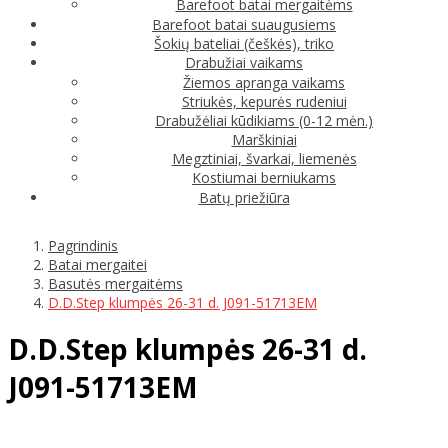
Barefoot batai mergaitėms
Barefoot batai suaugusiems
Šokių bateliai (češkės), triko
Drabužiai vaikams
Žiemos apranga vaikams
Striukės, kepurės rudeniui
Drabužėliai kūdikiams (0-12 mėn.)
Marškiniai
Megztiniai, švarkai, liemenės
Kostiumai berniukams
Batų priežiūra
Pagrindinis
Batai mergaitei
Basutės mergaitėms
D.D.Step klumpės 26-31 d. J091-51713EM
D.D.Step klumpės 26-31 d.
J091-51713EM