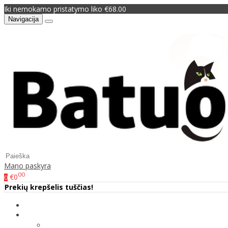
Iki nemokamo pristatymo liko €68.00
Navigacija
Mano paskyra
00
€0
0
Prekių krepšelis tuščias!