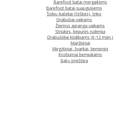
Barefoot batai mergaitėms
Barefoot batai suaugusiems
Šokių bateliai (češkės), triko
Drabužiai vaikams
Žiemos apranga vaikams
Striukės, kepurės rudeniui
Drabužėliai kūdikiams (0-12 mėn.)
Marškiniai
Megztiniai, švarkai, liemenės
Kostiumai berniukams
Batų priežiūra