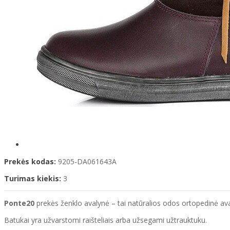
Prekės kodas:
9205-DA061643A
Turimas kiekis:
3
Ponte20
prekės ženklo avalynė – tai natūralios odos ortopedinė aval
Batukai yra užvarstomi raišteliais arba užsegami užtrauktuku.