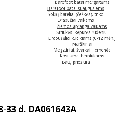
Barefoot batai mergaitėms
Barefoot batai suaugusiems
Šokių bateliai (češkės), triko
Drabužiai vaikams
Žiemos apranga vaikams
Striukės, kepurės rudeniui
Drabužėliai kūdikiams (0-12 mėn.)
Marškiniai
Megztiniai, švarkai, liemenės
Kostiumai berniukams
Batų priežiūra
28-33 d. DA061643A