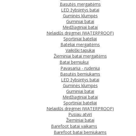
Basutės mergaitėms
LED žybsintys batai
Guminės klumpės
Guminiai batai
Medžiaginiai batai
Nelaidūs drėgmei (WATERPROOF)
Sportiniai bateliai
Bateliai mergaitėms
Vaikiški tapukai
Žieminiai batai mergaitėms
Batai berniukui
Pavasariui - rudeniui
Basutės berniukams
LED žybsintys batai
Guminės klumpės
Guminiai batai
Medžiaginiai batai
Sportiniai bateliai
Nelaidūs drėgmei (WATERPROOF)
Pusiau atviri
Žieminiai batai
Barefoot batai vaikams
Barefoot batai berniukams