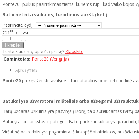
Ponte20- puikus pasirinkimas tiems, kuriems rūpi, kad vaiko kojos vys
Batai netinka vaikams, turintiems aukštą keltį.
Pasirinkite dydį :
00
€21
su PVM
Turite klausimų apie šią prekę?
Klauskite
Gamintojas:
Ponte20 (Vengrija)
Aprašymas
Ponte20
prekės ženklo avalynė – tai natūralios odos ortopedinė aval
Batukai yra užvarstomi raišteliais arba užsegami užtrauktuk
Batų uždaras užkulnis yra pasviręs į išorę, taip suteikdamas tvirtą p
Batai yra itin lankstūs ir patogūs. Batų priekis ir kulnai yra pakietint
Viršutinė bato dalis yra pagaminta iš kruopščiai atrinktos, aukščiausi