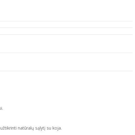
i.
žtikrinti natūralų sąlytį su koja.