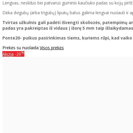
Lengvas, neslidus bei patvarus guminis kaučiuko padas su kojų pirš
Dėka dvigubų (arba trigubų) lipukų batus galima lengvai nusiauti ir ap
Tvirtas užkulnis gali padėti išvengti skoliozės, patempimų 
padas yra pakreiptas iš vidaus į išorę 5 mm taip išlaikydamas
Ponte20- puikus pasirinkimas tiems, kuriems rūpi, kad vaiko 
Prekės su nuolaida
Visos prekės
%
Akcija
-20