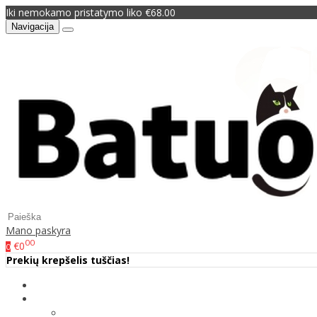
Iki nemokamo pristatymo liko €68.00
Navigacija
Mano paskyra
00
€0
0
Prekių krepšelis tuščias!