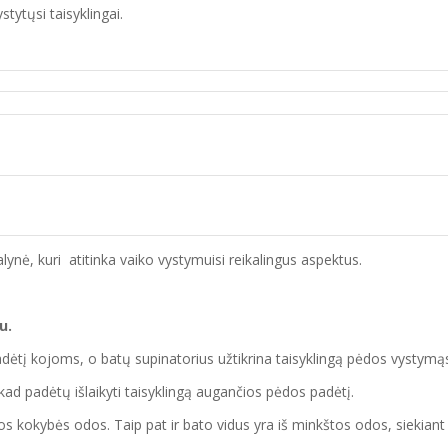
tytųsi taisyklingai.
ynė, kuri atitinka vaiko vystymuisi reikalingus aspektus.
u.
adėtį kojoms, o batų supinatorius užtikrina taisyklingą pėdos vystymąs
i, kad padėtų išlaikyti taisyklingą augančios pėdos padėtį.
os kokybės odos. Taip pat ir bato vidus yra iš minkštos odos, siekiant u