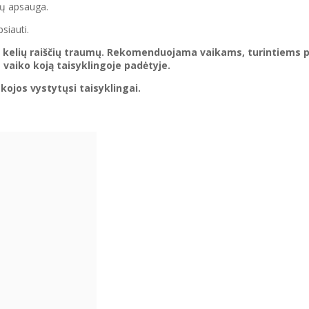
tų apsauga.
siauti.
ar kelių raiščių traumų. Rekomenduojama vaikams, turintiems 
 vaiko koją taisyklingoje padėtyje.
kojos vystytųsi taisyklingai.