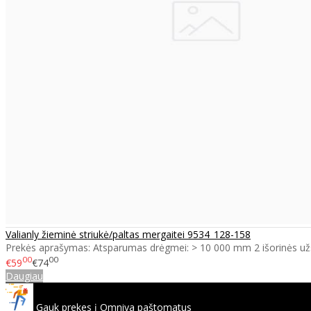
Valianly žieminė striukė/paltas mergaitei 9534_128-158
Prekės aprašymas: Atsparumas drėgmei: > 10 000 mm 2 išorinės už
00
00
€59
€74
Daugiau
Gauk prekes į Omniva paštomatus