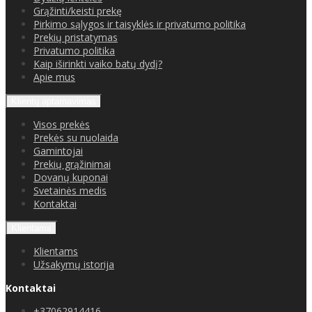
Grąžinti/keisti prekę
Pirkimo sąlygos ir taisyklės ir privatumo politika
Prekių pristatymas
Privatumo politika
Kaip iširinkti vaiko batų dydį?
Apie mus
Klientų aptarnavimas
Visos prekės
Prekės su nuolaida
Gamintojai
Prekių grąžinimai
Dovanų kuponai
Svetainės medis
Kontaktai
Klientams
Klientams
Užsakymų istorija
Kontaktai
+37062914416