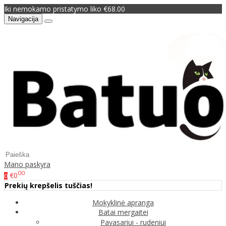
Iki nemokamo pristatymo liko €68.00
Navigacija
Mano paskyra
00
€0
0
Prekių krepšelis tuščias!
Mokyklinė apranga
Batai mergaitei
Pavasariui - rudeniui