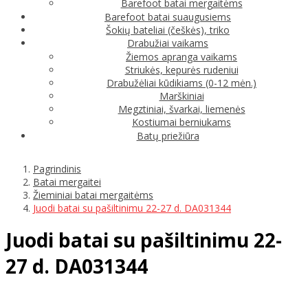
Barefoot batai mergaitėms
Barefoot batai suaugusiems
Šokių bateliai (češkės), triko
Drabužiai vaikams
Žiemos apranga vaikams
Striukės, kepurės rudeniui
Drabužėliai kūdikiams (0-12 mėn.)
Marškiniai
Megztiniai, švarkai, liemenės
Kostiumai berniukams
Batų priežiūra
Pagrindinis
Batai mergaitei
Žieminiai batai mergaitėms
Juodi batai su pašiltinimu 22-27 d. DA031344
Juodi batai su pašiltinimu 22-
27 d. DA031344