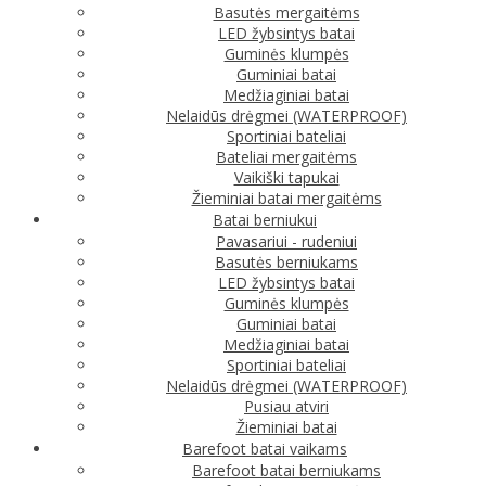
Basutės mergaitėms
LED žybsintys batai
Guminės klumpės
Guminiai batai
Medžiaginiai batai
Nelaidūs drėgmei (WATERPROOF)
Sportiniai bateliai
Bateliai mergaitėms
Vaikiški tapukai
Žieminiai batai mergaitėms
Batai berniukui
Pavasariui - rudeniui
Basutės berniukams
LED žybsintys batai
Guminės klumpės
Guminiai batai
Medžiaginiai batai
Sportiniai bateliai
Nelaidūs drėgmei (WATERPROOF)
Pusiau atviri
Žieminiai batai
Barefoot batai vaikams
Barefoot batai berniukams