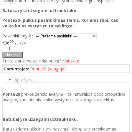
avalynė, kuri atitinka vaiko vystymuisi reikalingus aspektus.
Batukai yra užsegami užtrauktuku.
Ponte20- puikus pasirinkimas tiems, kuriems rūpi, kad
vaiko kojos vystytųsi taisyklingai.
Pasirinkite dydį :
00
€36
su PVM
Turite klausimų apie šią prekę?
Klauskite
Gamintojas:
Ponte20 (Vengrija)
Aprašymas
Ponte20
prekės ženklo avalynė – tai natūralios odos ortopedinė
avalynė, kuri atitinka vaiko vystymuisi reikalingus aspektus.
Batukai yra užsegami užtrauktuku.
Batų uždaras užkulnis yra pasviręs į išorę, taip suteikdamas