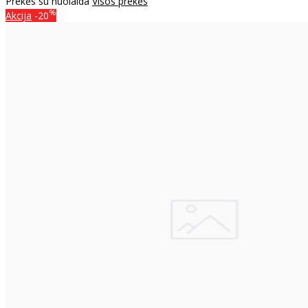
Prekės su nuolaida
Visos prekės
%
Akcija
-20