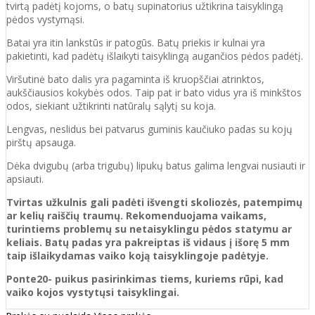
tvirtą padėtį kojoms, o batų supinatorius užtikrina taisyklingą
pėdos vystymąsi.
Batai yra itin lankstūs ir patogūs. Batų priekis ir kulnai yra
pakietinti, kad padėtų išlaikyti taisyklingą augančios pėdos padėtį.
Viršutinė bato dalis yra pagaminta iš kruopščiai atrinktos,
aukščiausios kokybės odos. Taip pat ir bato vidus yra iš minkštos
odos, siekiant užtikrinti natūralų sąlytį su koja.
Lengvas, neslidus bei patvarus guminis kaučiuko padas su kojų
pirštų apsauga.
Dėka dvigubų (arba trigubų) lipukų batus galima lengvai nusiauti ir
apsiauti.
Tvirtas užkulnis gali padėti išvengti skoliozės, patempimų
ar kelių raiščių traumų. Rekomenduojama vaikams,
turintiems problemų su netaisyklingu pėdos statymu ar
keliais. Batų padas yra pakreiptas iš vidaus į išorę 5 mm
taip išlaikydamas vaiko koją taisyklingoje padėtyje.
Ponte20- puikus pasirinkimas tiems, kuriems rūpi, kad
vaiko kojos vystytųsi taisyklingai.