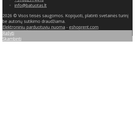
info@batuotas.lt
2026 © Visos teisės saugomos. Kopijuoti, platinti svetainės turinį
be autorių sutikimo draudžiama.
Elektroninių parduotuvių nuoma
-
eshoprent.com
Rašyti
Skambinti