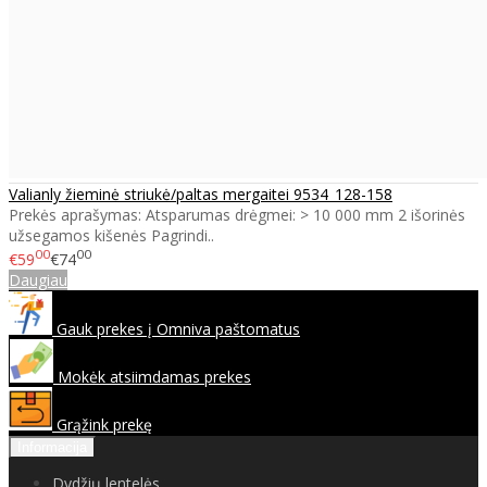
Valianly žieminė striukė/paltas mergaitei 9534_128-158
Prekės aprašymas: Atsparumas drėgmei: > 10 000 mm 2 išorinės
užsegamos kišenės Pagrindi..
00
00
€59
€74
Daugiau
Gauk prekes į Omniva paštomatus
Mokėk atsiimdamas prekes
Grąžink prekę
Informacija
Dydžių lentelės