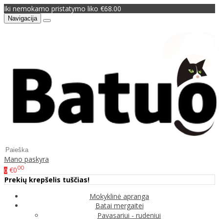
Iki nemokamo pristatymo liko €68.00
Navigacija
Mano paskyra
00
€0
0
Prekių krepšelis tuščias!
Mokyklinė apranga
Batai mergaitei
Pavasariui - rudeniui