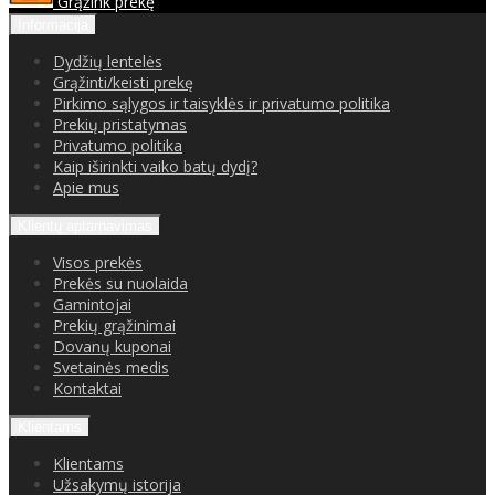
Grąžink prekę
Informacija
Dydžių lentelės
Grąžinti/keisti prekę
Pirkimo sąlygos ir taisyklės ir privatumo politika
Prekių pristatymas
Privatumo politika
Kaip iširinkti vaiko batų dydį?
Apie mus
Klientų aptarnavimas
Visos prekės
Prekės su nuolaida
Gamintojai
Prekių grąžinimai
Dovanų kuponai
Svetainės medis
Kontaktai
Klientams
Klientams
Užsakymų istorija