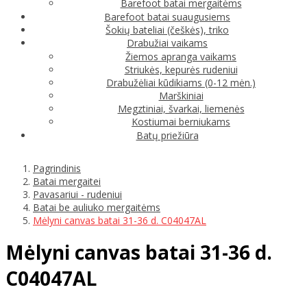
Barefoot batai mergaitėms
Barefoot batai suaugusiems
Šokių bateliai (češkės), triko
Drabužiai vaikams
Žiemos apranga vaikams
Striukės, kepurės rudeniui
Drabužėliai kūdikiams (0-12 mėn.)
Marškiniai
Megztiniai, švarkai, liemenės
Kostiumai berniukams
Batų priežiūra
Pagrindinis
Batai mergaitei
Pavasariui - rudeniui
Batai be auliuko mergaitėms
Mėlyni canvas batai 31-36 d. C04047AL
Mėlyni canvas batai 31-36 d.
C04047AL