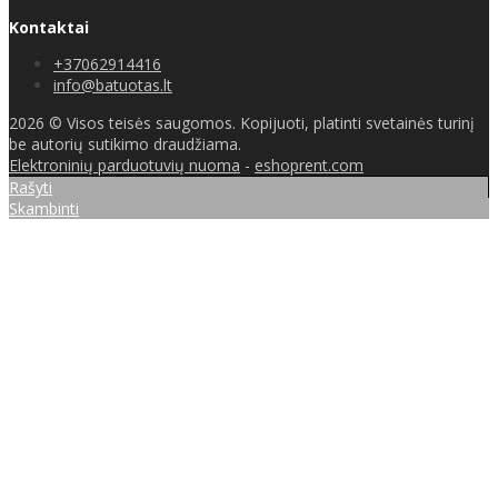
Kontaktai
+37062914416
info@batuotas.lt
2026 © Visos teisės saugomos. Kopijuoti, platinti svetainės turinį
be autorių sutikimo draudžiama.
Elektroninių parduotuvių nuoma
-
eshoprent.com
Rašyti
Skambinti