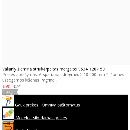
Valianly žieminė striukė/paltas mergaitei 9534_128-158
Prekės aprašymas: Atsparumas drėgmei: > 10 000 mm 2 išorinės
užsegamos kišenės Pagrindi..
00
00
€59
€74
Daugiau
Gauk prekes į Omniva paštomatus
Mokėk atsiimdamas prekes