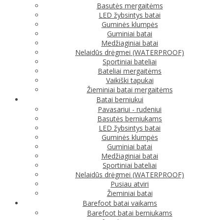
Basutės mergaitėms
LED žybsintys batai
Guminės klumpės
Guminiai batai
Medžiaginiai batai
Nelaidūs drėgmei (WATERPROOF)
Sportiniai bateliai
Bateliai mergaitėms
Vaikiški tapukai
Žieminiai batai mergaitėms
Batai berniukui
Pavasariui - rudeniui
Basutės berniukams
LED žybsintys batai
Guminės klumpės
Guminiai batai
Medžiaginiai batai
Sportiniai bateliai
Nelaidūs drėgmei (WATERPROOF)
Pusiau atviri
Žieminiai batai
Barefoot batai vaikams
Barefoot batai berniukams