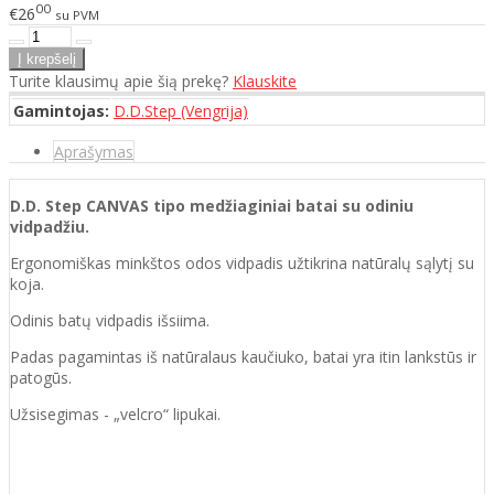
00
€26
su PVM
Turite klausimų apie šią prekę?
Klauskite
Gamintojas:
D.D.Step (Vengrija)
Aprašymas
D.D. Step CANVAS tipo medžiaginiai batai su
odiniu
vidpadžiu.
Ergonomiškas minkštos odos vidpadis užtikrina natūralų sąlytį su
koja.
Odinis batų vidpadis išsiima.
Padas pagamintas iš natūralaus kaučiuko, batai yra itin lankstūs ir
patogūs.
Užsisegimas - „velcro“ lipukai.