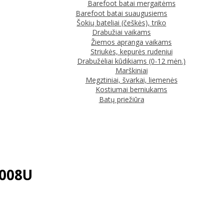
Barefoot batai mergaitėms
Barefoot batai suaugusiems
Šokių bateliai (češkės), triko
Drabužiai vaikams
Žiemos apranga vaikams
Striukės, kepurės rudeniui
Drabužėliai kūdikiams (0-12 mėn.)
Marškiniai
Megztiniai, švarkai, liemenės
Kostiumai berniukams
Batų priežiūra
4008U