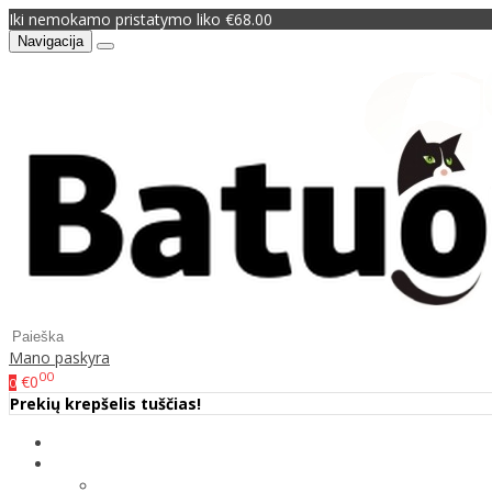
Iki nemokamo pristatymo liko €68.00
Navigacija
Mano paskyra
00
€0
0
Prekių krepšelis tuščias!