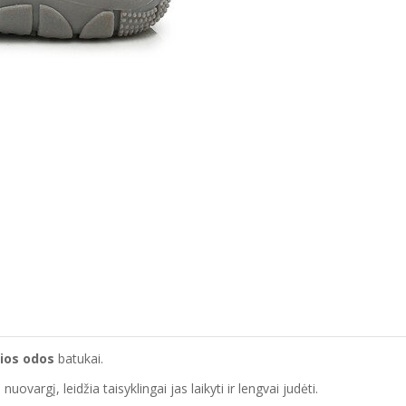
ios odos
batukai.
vargį, leidžia taisyklingai jas laikyti ir lengvai judėti.