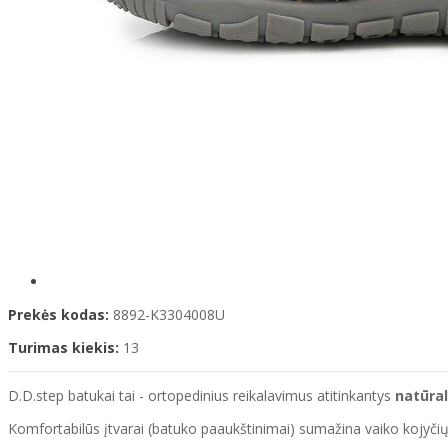
Prekės kodas:
8892-K3304008U
Turimas kiekis:
13
D.D.step batukai tai - ortopedinius reikalavimus atitinkantys
natūral
Komfortabilūs įtvarai (batuko paaukštinimai) sumažina vaiko kojyčių nuo