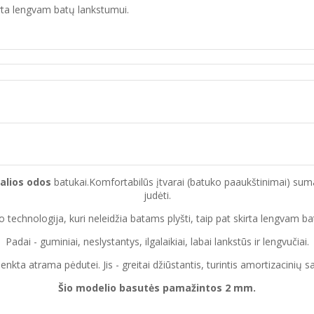
irta lengvam batų lankstumui.
alios odos
batukai.Komfortabilūs įtvarai (batuko paaukštinimai) sumažin
judėti.
 technologija, kuri neleidžia batams plyšti, taip pat skirta lengvam b
Padai - guminiai, neslystantys, ilgalaikiai, labai lankstūs ir lengvučiai.
enkta atrama pėdutei. Jis - greitai džiūstantis, turintis amortizacinių sa
Šio modelio basutės pamažintos 2 mm.