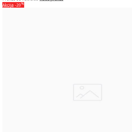
%
Akcija
-20