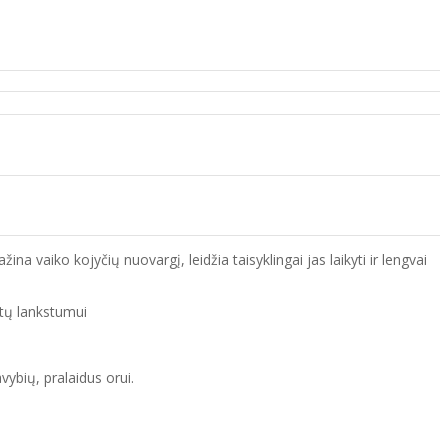
a vaiko kojyčių nuovargį, leidžia taisyklingai jas laikyti ir lengvai
atų lankstumui
vybių, pralaidus orui.