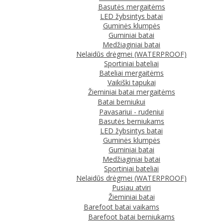
Basutės mergaitėms
LED žybsintys batai
Guminės klumpės
Guminiai batai
Medžiaginiai batai
Nelaidūs drėgmei (WATERPROOF)
Sportiniai bateliai
Bateliai mergaitėms
Vaikiški tapukai
Žieminiai batai mergaitėms
Batai berniukui
Pavasariui - rudeniui
Basutės berniukams
LED žybsintys batai
Guminės klumpės
Guminiai batai
Medžiaginiai batai
Sportiniai bateliai
Nelaidūs drėgmei (WATERPROOF)
Pusiau atviri
Žieminiai batai
Barefoot batai vaikams
Barefoot batai berniukams