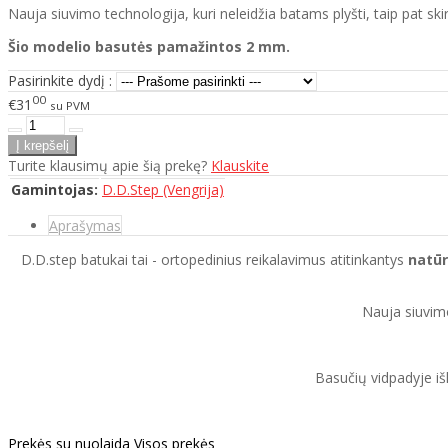
Nauja siuvimo technologija, kuri neleidžia batams plyšti, taip pat sk
Šio modelio basutės pamažintos 2 mm.
Pasirinkite dydį :
00
€31
su PVM
Turite klausimų apie šią prekę?
Klauskite
Gamintojas:
D.D.Step (Vengrija)
Aprašymas
D.D.step batukai tai - ortopedinius reikalavimus atitinkantys
natūr
Nauja siuvimo
Basučių vidpadyje išl
Prekės su nuolaida
Visos prekės