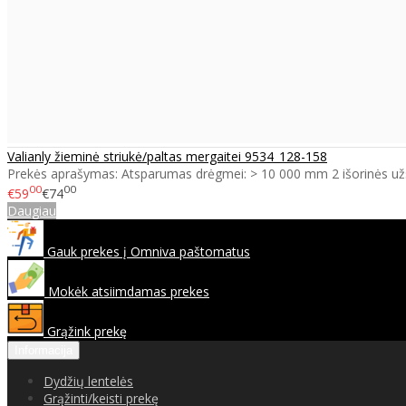
Valianly žieminė striukė/paltas mergaitei 9534_128-158
Prekės aprašymas: Atsparumas drėgmei: > 10 000 mm 2 išorinės už
00
00
€59
€74
Daugiau
Gauk prekes į Omniva paštomatus
Mokėk atsiimdamas prekes
Grąžink prekę
Informacija
Dydžių lentelės
Grąžinti/keisti prekę