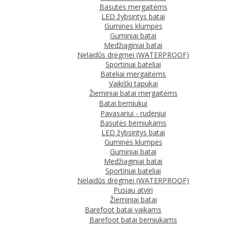
Basutės mergaitėms
LED žybsintys batai
Guminės klumpės
Guminiai batai
Medžiaginiai batai
Nelaidūs drėgmei (WATERPROOF)
Sportiniai bateliai
Bateliai mergaitėms
Vaikiški tapukai
Žieminiai batai mergaitėms
Batai berniukui
Pavasariui - rudeniui
Basutės berniukams
LED žybsintys batai
Guminės klumpės
Guminiai batai
Medžiaginiai batai
Sportiniai bateliai
Nelaidūs drėgmei (WATERPROOF)
Pusiau atviri
Žieminiai batai
Barefoot batai vaikams
Barefoot batai berniukams