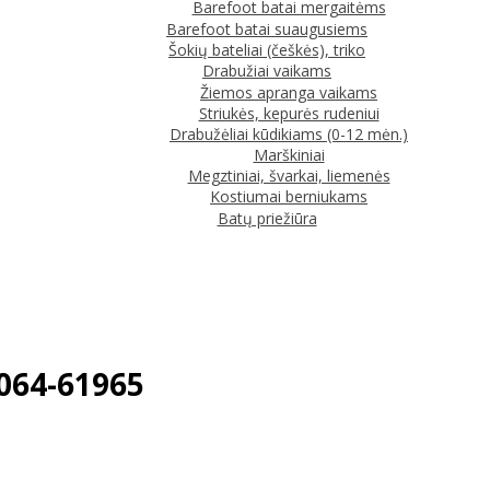
Barefoot batai mergaitėms
Barefoot batai suaugusiems
Šokių bateliai (češkės), triko
Drabužiai vaikams
Žiemos apranga vaikams
Striukės, kepurės rudeniui
Drabužėliai kūdikiams (0-12 mėn.)
Marškiniai
Megztiniai, švarkai, liemenės
Kostiumai berniukams
Batų priežiūra
064-61965