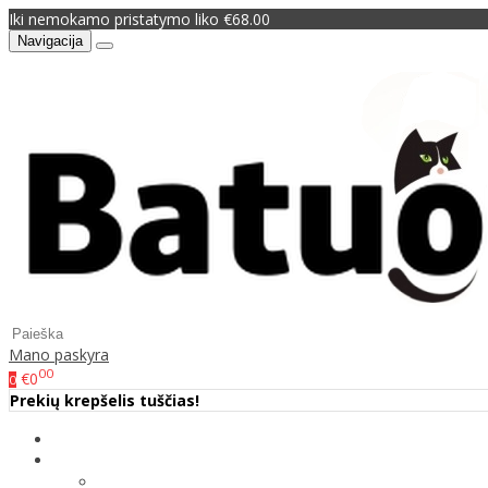
Iki nemokamo pristatymo liko €68.00
Navigacija
Mano paskyra
00
€0
0
Prekių krepšelis tuščias!