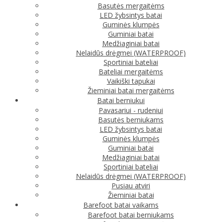
Basutės mergaitėms
LED žybsintys batai
Guminės klumpės
Guminiai batai
Medžiaginiai batai
Nelaidūs drėgmei (WATERPROOF)
Sportiniai bateliai
Bateliai mergaitėms
Vaikiški tapukai
Žieminiai batai mergaitėms
Batai berniukui
Pavasariui - rudeniui
Basutės berniukams
LED žybsintys batai
Guminės klumpės
Guminiai batai
Medžiaginiai batai
Sportiniai bateliai
Nelaidūs drėgmei (WATERPROOF)
Pusiau atviri
Žieminiai batai
Barefoot batai vaikams
Barefoot batai berniukams