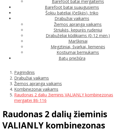
Barefoot batai mergaitėms
Barefoot batai suaugusiems
Šokių bateliai (češkės), triko
Drabužiai vaikams
Žiemos apranga vaikams
Striukės, kepurės rudeniui
Drabužėliai kūdikiams (0-12 mėn.)
Marškiniai
Megztiniai, švarkai, liemenės
Kostiumai berniukams
Batų priežiūra
Pagrindinis
Drabužiai vaikams
Žiemos apranga vaikams
Kombinezonai vaikams
Raudonas 2 dalių žieminis VALIANLY kombinezonas
mergaitei 86-116
Raudonas 2 dalių žieminis
VALIANLY kombinezonas