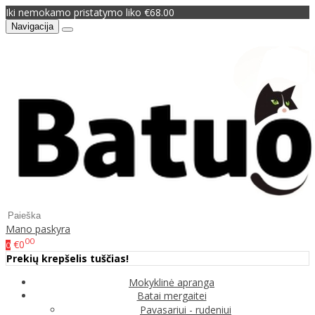
Iki nemokamo pristatymo liko €68.00
Navigacija
Mano paskyra
00
€0
0
Prekių krepšelis tuščias!
Mokyklinė apranga
Batai mergaitei
Pavasariui - rudeniui