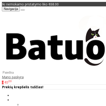
Iki nemokamo pristatymo liko €68.00
Navigacija
Mano paskyra
00
€0
0
Prekių krepšelis tuščias!