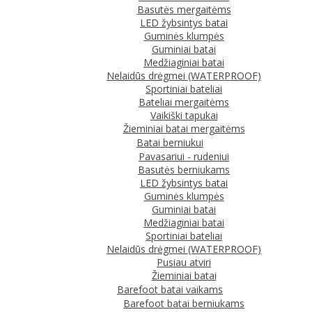
Basutės mergaitėms
LED žybsintys batai
Guminės klumpės
Guminiai batai
Medžiaginiai batai
Nelaidūs drėgmei (WATERPROOF)
Sportiniai bateliai
Bateliai mergaitėms
Vaikiški tapukai
Žieminiai batai mergaitėms
Batai berniukui
Pavasariui - rudeniui
Basutės berniukams
LED žybsintys batai
Guminės klumpės
Guminiai batai
Medžiaginiai batai
Sportiniai bateliai
Nelaidūs drėgmei (WATERPROOF)
Pusiau atviri
Žieminiai batai
Barefoot batai vaikams
Barefoot batai berniukams