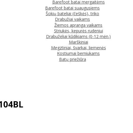
Barefoot batai mergaitėms
Barefoot batai suaugusiems
Šokių bateliai (češkės), triko
Drabužiai vaikams
Žiemos apranga vaikams
Striukės, kepurės rudeniui
Drabužėliai kūdikiams (0-12 mėn.)
Marškiniai
Megztiniai, švarkai, liemenės
Kostiumai berniukams
Batų priežiūra
1104BL