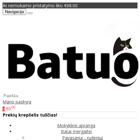
Iki nemokamo pristatymo liko €68.00
Navigacija
Mano paskyra
00
€0
0
Prekių krepšelis tuščias!
Mokyklinė apranga
Batai mergaitei
Pavasariui - rudeniui