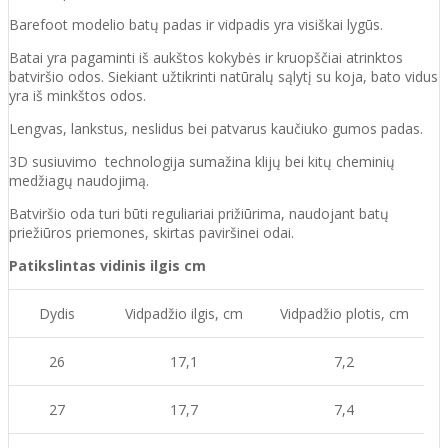
Barefoot modelio batų padas ir vidpadis yra visiškai lygūs.
Batai yra pagaminti iš aukštos kokybės ir
kruopščiai atrinktos
batviršio
odos.
Siekiant užtikrinti natūralų sąlytį su koja, bato vidus
yra iš minkštos odos.
Lengvas, lankstus, neslidus bei patvarus kaučiuko
gumos
padas
.
3D susiuvimo technologija sumažina klijų bei kitų cheminių
medžiagų naudojimą.
Batvirš
io o
da turi būti reguliariai prižiūrima
, naudojant
batų
priežiūros priemones, skirtas
paviršinei odai.
Patikslintas vidinis ilgis cm
Dydis
Vidpadžio ilgis, cm
Vidpadžio plotis, cm
26
17,1
7,2
27
17,7
7,4