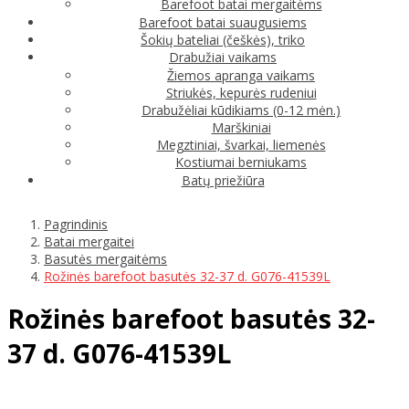
Barefoot batai mergaitėms
Barefoot batai suaugusiems
Šokių bateliai (češkės), triko
Drabužiai vaikams
Žiemos apranga vaikams
Striukės, kepurės rudeniui
Drabužėliai kūdikiams (0-12 mėn.)
Marškiniai
Megztiniai, švarkai, liemenės
Kostiumai berniukams
Batų priežiūra
Pagrindinis
Batai mergaitei
Basutės mergaitėms
Rožinės barefoot basutės 32-37 d. G076-41539L
Rožinės barefoot basutės 32-
37 d. G076-41539L