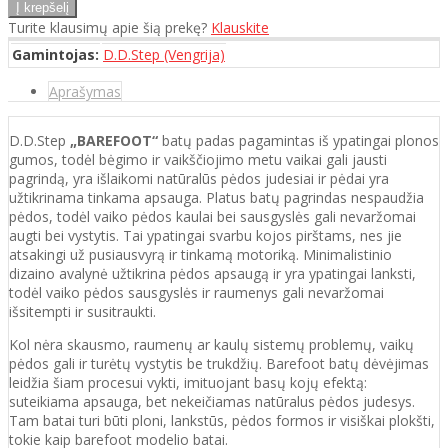
Turite klausimų apie šią prekę?
Klauskite
Gamintojas:
D.D.Step (Vengrija)
Aprašymas
D.D.Step
„BAREFOOT“
batų padas pagamintas iš ypatingai plonos
gumos, todėl bėgimo ir vaikščiojimo metu vaikai gali jausti
pagrindą, yra išlaikomi natūralūs pėdos judesiai ir pėdai yra
užtikrinama tinkama apsauga. Platus batų pagrindas nespaudžia
pėdos, todėl vaiko pėdos kaulai bei sausgyslės gali nevaržomai
augti bei vystytis. Tai ypatingai svarbu kojos pirštams, nes jie
atsakingi už pusiausvyrą ir tinkamą motoriką. Minimalistinio
dizaino avalynė užtikrina pėdos apsaugą ir yra ypatingai lanksti,
todėl vaiko pėdos sausgyslės ir raumenys gali nevaržomai
išsitempti ir susitraukti.
Kol nėra skausmo, raumenų ar kaulų sistemų problemų, vaikų
pėdos gali ir turėtų vystytis be trukdžių. Barefoot batų dėvėjimas
leidžia šiam procesui vykti, imituojant basų kojų efektą:
suteikiama apsauga, bet nekeičiamas natūralus pėdos judesys.
Tam batai turi būti ploni, lankstūs, pėdos formos ir visiškai plokšti,
tokie kaip barefoot modelio batai.