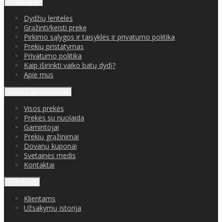
Informacija
Dydžių lentelės
Grąžinti/keisti prekę
Pirkimo sąlygos ir taisyklės ir privatumo politika
Prekių pristatymas
Privatumo politika
Kaip iširinkti vaiko batų dydį?
Apie mus
Klientų aptarnavimas
Visos prekės
Prekės su nuolaida
Gamintojai
Prekių grąžinimai
Dovanų kuponai
Svetainės medis
Kontaktai
Klientams
Klientams
Užsakymų istorija