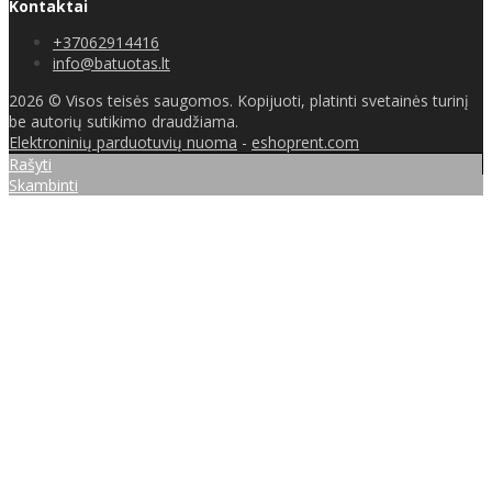
Kontaktai
+37062914416
info@batuotas.lt
2026 © Visos teisės saugomos. Kopijuoti, platinti svetainės turinį
be autorių sutikimo draudžiama.
Elektroninių parduotuvių nuoma
-
eshoprent.com
Rašyti
Skambinti