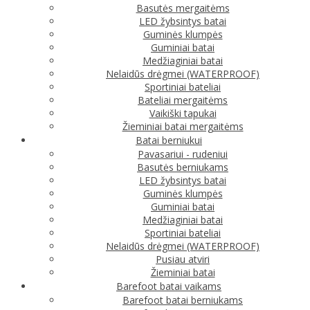
Basutės mergaitėms
LED žybsintys batai
Guminės klumpės
Guminiai batai
Medžiaginiai batai
Nelaidūs drėgmei (WATERPROOF)
Sportiniai bateliai
Bateliai mergaitėms
Vaikiški tapukai
Žieminiai batai mergaitėms
Batai berniukui
Pavasariui - rudeniui
Basutės berniukams
LED žybsintys batai
Guminės klumpės
Guminiai batai
Medžiaginiai batai
Sportiniai bateliai
Nelaidūs drėgmei (WATERPROOF)
Pusiau atviri
Žieminiai batai
Barefoot batai vaikams
Barefoot batai berniukams