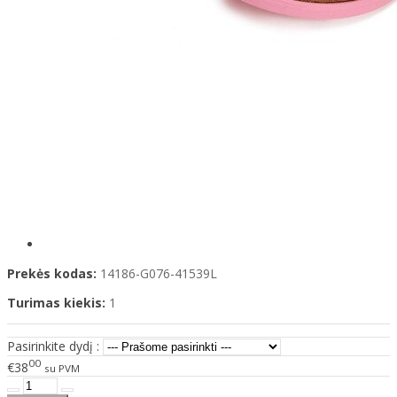
Prekės kodas:
14186-G076-41539L
Turimas kiekis:
1
Pasirinkite dydį :
00
€38
su PVM