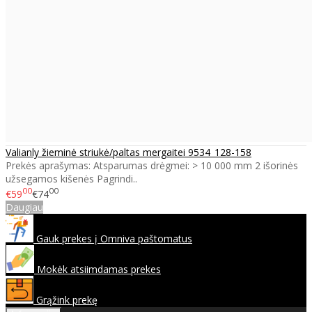
Valianly žieminė striukė/paltas mergaitei 9534_128-158
Prekės aprašymas: Atsparumas drėgmei: > 10 000 mm 2 išorinės
užsegamos kišenės Pagrindi..
00
00
€59
€74
Daugiau
Gauk prekes į Omniva paštomatus
Mokėk atsiimdamas prekes
Grąžink prekę