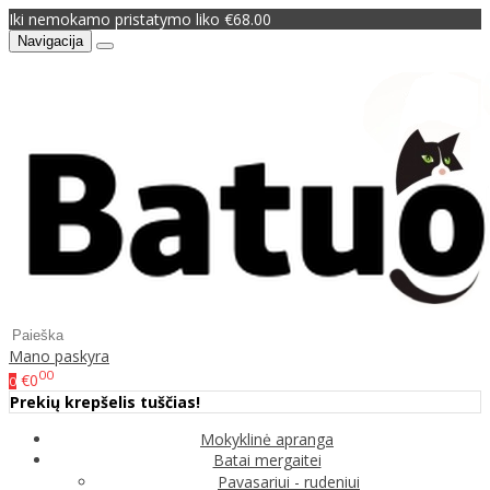
Iki nemokamo pristatymo liko €68.00
Navigacija
Mano paskyra
00
€0
0
Prekių krepšelis tuščias!
Mokyklinė apranga
Batai mergaitei
Pavasariui - rudeniui