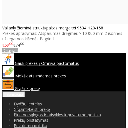
Valianly žieminė striukė/paltas mergaitei 9534_128-158
Prekės aprašymas: Atsparumas drėgmei: > 10 000 mm 2 išorinės
užsegamos kišenės Pagrindi..
00
00
€59
€74
Daugiau
Gauk prekes į Omniva paštomatus
Mokėk atsiimdamas prekes
Grąžink prekę
Informacija
Dydžių lentelės
Grąžinti/keisti prekę
Pirkimo sąlygos ir taisyklės ir privatumo politika
Prekių pristatymas
Privatumo politika