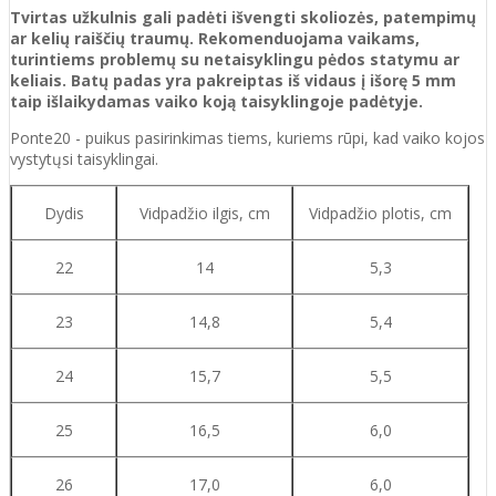
Tvirtas užkulnis gali padėti išvengti skoliozės, patempimų
ar kelių raiščių traumų. Rekomenduojama vaikams,
turintiems problemų su netaisyklingu pėdos statymu ar
keliais. Batų padas yra pakreiptas iš vidaus į išorę 5 mm
taip išlaikydamas vaiko koją taisyklingoje padėtyje.
Ponte20 - puikus pasirinkimas tiems, kuriems rūpi, kad vaiko kojos
vystytųsi taisyklingai.
Dydis
Vidpadžio ilgis, cm
Vidpadžio plotis, cm
22
14
5,3
23
14,8
5,4
24
15,7
5,5
25
16,5
6,0
26
17,0
6,0