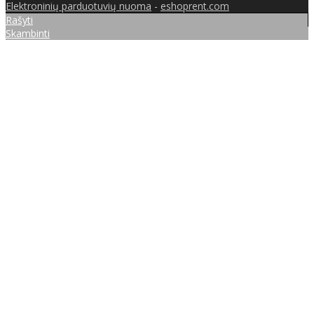
Elektroninių parduotuvių nuoma
-
eshoprent.com
Rašyti
Skambinti