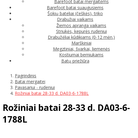
Barefoot batai mergaitėms
Barefoot batai suaugusiems
Šokių bateliai (češkės), triko
Drabužiai vaikams
Žiemos apranga vaikams
Striukės, kepurės rudeniui
Drabužėliai kūdikiams (0-12 mėn.)
Marškiniai
Megztiniai, švarkai, liemenės
Kostiumai berniukams
Batų priežiūra
Pagrindinis
Batai mergaitei
Pavasariui - rudeniui
Rožiniai batai 28-33 d. DA03-6-1788L
Rožiniai batai 28-33 d. DA03-6-
1788L