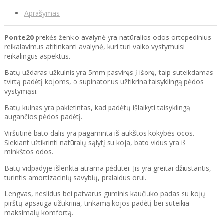
Aprašymas
Ponte20
prekės ženklo avalynė yra natūralios odos ortopedinius
reikalavimus atitinkanti
avalynė, kuri
turi vaiko vystymuisi
reikalingus aspektus.
Batų uždaras užkulnis yra 5mm pasviręs į išorę, taip suteikdamas
tvirtą padėtį kojoms, o supinatorius užtikrina taisyklingą pėdos
vystymąsi.
Batų kulnas yra pakietintas, kad padėtų išlaikyti taisyklingą
augančios pėdos padėtį.
Viršutinė bato dalis yra pagaminta iš aukštos
kokybės odos.
Siekiant užtikrinti natūralų sąlytį su koja, bato vidus yra iš
minkštos odos.
Batų vidpadyje išlenkta atrama pėdutei. Jis yra greitai džiūstantis,
turintis amortizacinių savybių, pralaidus orui.
Lengvas, neslidus bei patvarus guminis kaučiuko padas su kojų
pirštų apsauga užtikrina, tinkamą kojos padėtį bei suteikia
maksimalų komfortą.