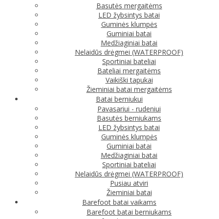
Basutės mergaitėms
LED žybsintys batai
Guminės klumpės
Guminiai batai
Medžiaginiai batai
Nelaidūs drėgmei (WATERPROOF)
Sportiniai bateliai
Bateliai mergaitėms
Vaikiški tapukai
Žieminiai batai mergaitėms
Batai berniukui
Pavasariui - rudeniui
Basutės berniukams
LED žybsintys batai
Guminės klumpės
Guminiai batai
Medžiaginiai batai
Sportiniai bateliai
Nelaidūs drėgmei (WATERPROOF)
Pusiau atviri
Žieminiai batai
Barefoot batai vaikams
Barefoot batai berniukams