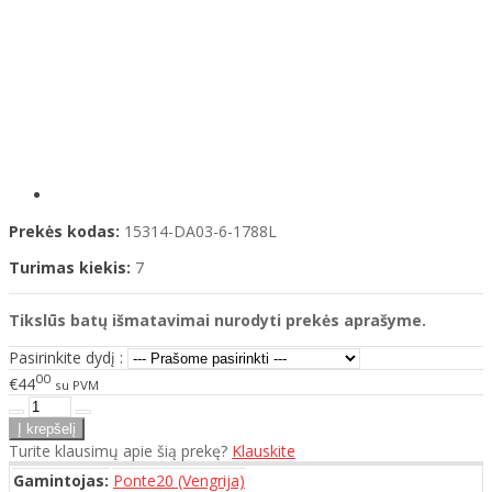
Prekės kodas:
15314-DA03-6-1788L
Turimas kiekis:
7
Tikslūs batų išmatavimai nurodyti prekės aprašyme.
Pasirinkite dydį :
00
€44
su PVM
Turite klausimų apie šią prekę?
Klauskite
Gamintojas:
Ponte20 (Vengrija)