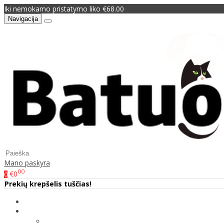
Iki nemokamo pristatymo liko €68.00
Navigacija
Mano paskyra
00
€0
0
Prekių krepšelis tuščias!