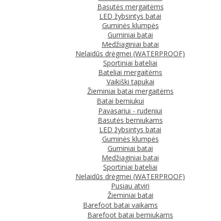
Basutės mergaitėms
LED žybsintys batai
Guminės klumpės
Guminiai batai
Medžiaginiai batai
Nelaidūs drėgmei (WATERPROOF)
Sportiniai bateliai
Bateliai mergaitėms
Vaikiški tapukai
Žieminiai batai mergaitėms
Batai berniukui
Pavasariui - rudeniui
Basutės berniukams
LED žybsintys batai
Guminės klumpės
Guminiai batai
Medžiaginiai batai
Sportiniai bateliai
Nelaidūs drėgmei (WATERPROOF)
Pusiau atviri
Žieminiai batai
Barefoot batai vaikams
Barefoot batai berniukams