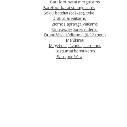
Barefoot batai mergaitėms
Barefoot batai suaugusiems
Šokių bateliai (češkės), triko
Drabužiai vaikams
Žiemos apranga vaikams
Striukės, kepurės rudeniui
Drabužėliai kūdikiams (0-12 mėn.)
Marškiniai
Megztiniai, švarkai, liemenės
Kostiumai berniukams
Batų priežiūra