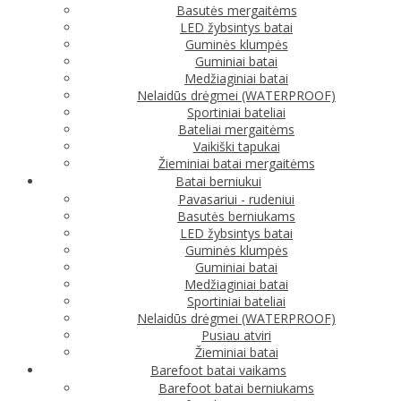
Basutės mergaitėms
LED žybsintys batai
Guminės klumpės
Guminiai batai
Medžiaginiai batai
Nelaidūs drėgmei (WATERPROOF)
Sportiniai bateliai
Bateliai mergaitėms
Vaikiški tapukai
Žieminiai batai mergaitėms
Batai berniukui
Pavasariui - rudeniui
Basutės berniukams
LED žybsintys batai
Guminės klumpės
Guminiai batai
Medžiaginiai batai
Sportiniai bateliai
Nelaidūs drėgmei (WATERPROOF)
Pusiau atviri
Žieminiai batai
Barefoot batai vaikams
Barefoot batai berniukams