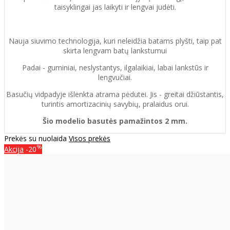
taisyklingai jas laikyti ir lengvai judėti.
Nauja siuvimo technologija, kuri neleidžia batams plyšti, taip pat
skirta lengvam batų lankstumui
Padai - guminiai, neslystantys, ilgalaikiai, labai lankstūs ir
lengvučiai.
Basučių vidpadyje išlenkta atrama pėdutei. Jis - greitai džiūstantis,
turintis amortizacinių savybių, pralaidus orui.
Šio modelio basutės pamažintos 2 mm.
Prekės su nuolaida
Visos prekės
%
Akcija
-20