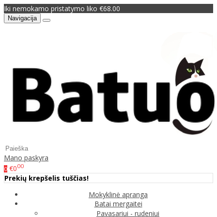
Iki nemokamo pristatymo liko €68.00
Navigacija
Mano paskyra
00
€0
0
Prekių krepšelis tuščias!
Mokyklinė apranga
Batai mergaitei
Pavasariui - rudeniui