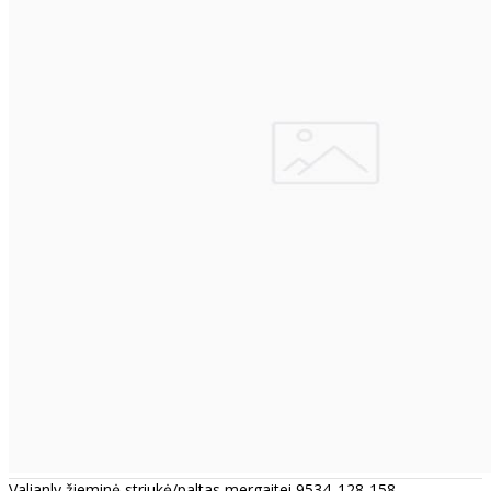
Valianly žieminė striukė/paltas mergaitei 9534_128-158