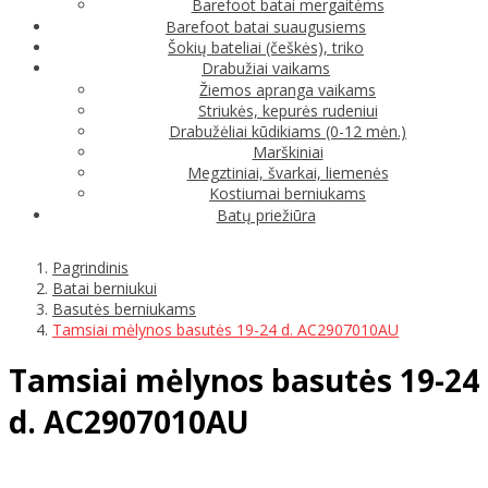
Barefoot batai mergaitėms
Barefoot batai suaugusiems
Šokių bateliai (češkės), triko
Drabužiai vaikams
Žiemos apranga vaikams
Striukės, kepurės rudeniui
Drabužėliai kūdikiams (0-12 mėn.)
Marškiniai
Megztiniai, švarkai, liemenės
Kostiumai berniukams
Batų priežiūra
Pagrindinis
Batai berniukui
Basutės berniukams
Tamsiai mėlynos basutės 19-24 d. AC2907010AU
Tamsiai mėlynos basutės 19-24
d. AC2907010AU