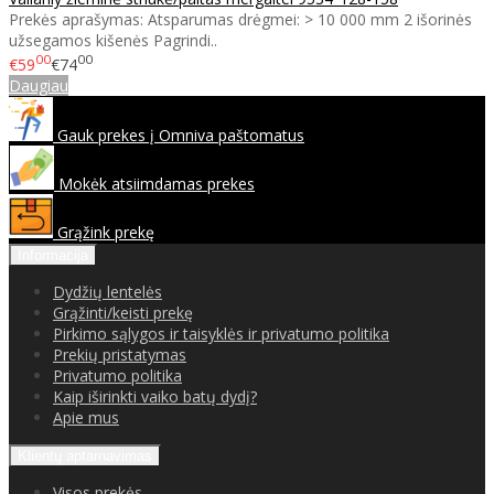
Prekės aprašymas: Atsparumas drėgmei: > 10 000 mm 2 išorinės
užsegamos kišenės Pagrindi..
00
00
€59
€74
Daugiau
Gauk prekes į Omniva paštomatus
Mokėk atsiimdamas prekes
Grąžink prekę
Informacija
Dydžių lentelės
Grąžinti/keisti prekę
Pirkimo sąlygos ir taisyklės ir privatumo politika
Prekių pristatymas
Privatumo politika
Kaip iširinkti vaiko batų dydį?
Apie mus
Klientų aptarnavimas
Visos prekės