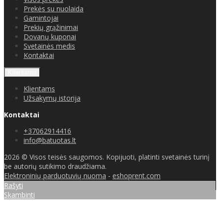
Prekės su nuolaida
Gamintojai
Prekių grąžinimai
Dovanų kuponai
Svetainės medis
Kontaktai
Klientams
Klientams
Užsakymų istorija
Kontaktai
+37062914416
info@batuotas.lt
2026 © Visos teisės saugomos. Kopijuoti, platinti svetainės turinį
be autorių sutikimo draudžiama.
Elektroninių parduotuvių nuoma
-
eshoprent.com
Rašyti
Skambinti