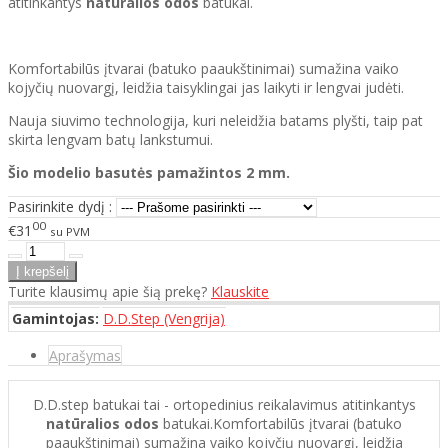
atitinkantys
natūralios odos
batukai.
Komfortabilūs įtvarai (batuko paaukštinimai) sumažina vaiko
kojyčių nuovargį, leidžia taisyklingai jas laikyti ir lengvai judėti.
Nauja siuvimo technologija, kuri neleidžia batams plyšti, taip pat
skirta lengvam batų lankstumui.
Šio modelio basutės pamažintos 2 mm.
Pasirinkite dydį :
00
€31
su PVM
Turite klausimų apie šią prekę?
Klauskite
Gamintojas:
D.D.Step (Vengrija)
Aprašymas
D.D.step batukai tai - ortopedinius reikalavimus atitinkantys
natūralios odos
batukai.Komfortabilūs įtvarai (batuko
paaukštinimai) sumažina vaiko kojyčių nuovargį, leidžia