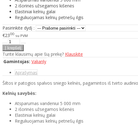
2 išorinės užsegamos kišenės
Elastiniai kelnių galai
Reguliuojamas kelnių petnešų ilgis
Pasirinkite dydį :
00
€23
su PVM
Turite klausimų apie šią prekę?
Klauskite
Gamintojas:
Valianly
Aprašymas
Šiltos ir patogios spalvos sniego kelnės, pagamintos iš tvirto audinio
Kelnių savybės:
Atsparumas vandeniui 5 000 mm
2 išorinės užsegamos kišenės
Elastiniai kelnių galai
Reguliuojamas kelnių petnešų ilgis