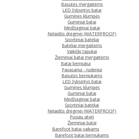
Basutės mergaitėms
LED žybsintys batai
Guminės klumpės
Guminiai batai
Medžiaginiai batai
Nelaidūs drėgmei (WATERPROOF)
Sportiniai bateliai
Bateliai mergaitėms
Vaikiški tapukai
Žieminiai batai mergaitėms
Batai berniukui
Pavasariui - rudeniui
Basutės berniukams
LED žybsintys batai
Guminės klumpės
Guminiai batai
Medžiaginiai batai
Sportiniai bateliai
Nelaidūs drėgmei (WATERPROOF)
Pusiau atviri
Žieminiai batai
Barefoot batai vaikams
Barefoot batai berniukams