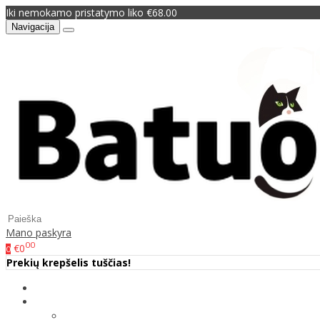
Iki nemokamo pristatymo liko €68.00
Navigacija
Mano paskyra
00
€0
0
Prekių krepšelis tuščias!