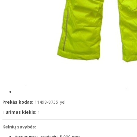
Prekės kodas:
11498-8735_yel
Turimas kiekis:
1
Kelnių savybės:
Atsparumas vandeniui 5 000 mm