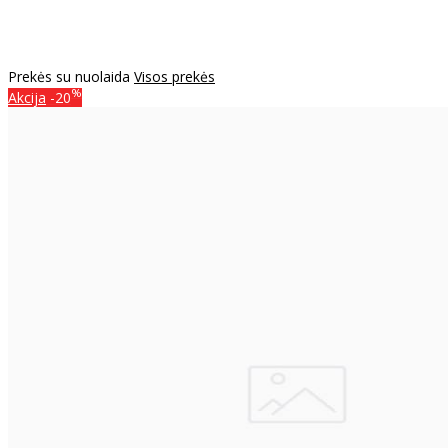
Prekės su nuolaida
Visos prekės
%
Akcija
-20