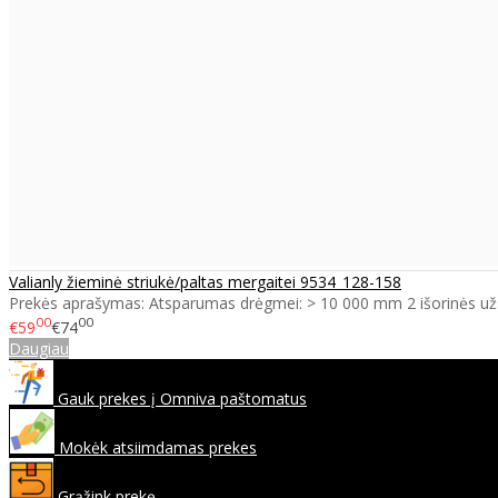
Valianly žieminė striukė/paltas mergaitei 9534_128-158
Prekės aprašymas: Atsparumas drėgmei: > 10 000 mm 2 išorinės už
00
00
€59
€74
Daugiau
Gauk prekes į Omniva paštomatus
Mokėk atsiimdamas prekes
Grąžink prekę