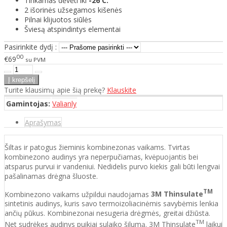
Tinkamas dėvėti iki
-26 C.
2 išorinės užsegamos kišenės
Pilnai klijuotos siūlės
Šviesą atspindintys elementai
Pasirinkite dydį :
00
€69
su PVM
Turite klausimų apie šią prekę?
Klauskite
Gamintojas:
Valianly
Aprašymas
Šiltas ir patogus žieminis kombinezonas vaikams. Tvirtas
kombinezono audinys yra neperpučiamas, kvėpuojantis bei
atsparus purvui ir vandeniui. Nedidelis purvo kiekis gali būti lengvai
pašalinamas drėgna šluoste.
TM
Kombinezono vaikams užpildui naudojamas
3M Thinsulate
sintetinis audinys, kuris savo termoizoliacinėmis savybėmis lenkia
ančių pūkus. Kombinezonai nesugeria drėgmės, greitai džiūsta.
TM
Net sudrėkęs audinys puikiai sulaiko šilumą. 3M Thinsulate
laikui