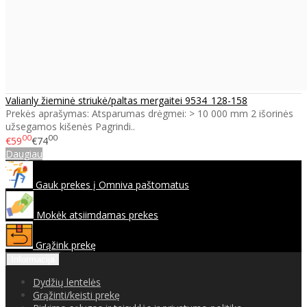
Valianly žieminė striukė/paltas mergaitei 9534_128-158
Prekės aprašymas: Atsparumas drėgmei: > 10 000 mm 2 išorinės
užsegamos kišenės Pagrindi..
00
00
€59
€74
Daugiau
Gauk prekes į Omniva paštomatus
Mokėk atsiimdamas prekes
Grąžink prekę
Informacija
Dydžių lentelės
Grąžinti/keisti prekę