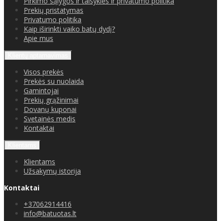
Pirkimo sąlygos ir taisyklės ir privatumo politika
Prekių pristatymas
Privatumo politika
Kaip iširinkti vaiko batų dydį?
Apie mus
Klientų aptarnavimas
Visos prekės
Prekės su nuolaida
Gamintojai
Prekių grąžinimai
Dovanų kuponai
Svetainės medis
Kontaktai
Klientams
Klientams
Užsakymų istorija
Kontaktai
+37062914416
info@batuotas.lt