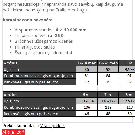
bėgant nesusiploja ir nepraranda savo savybių, kaip dauguma
pašiltinimui naudojamų natūralių medžiagų.
Kombinezono savybės:
Atsparumas vandeniui:
> 10 000 mm
Tinkamas dėvėti iki
-26 C.
2 išorinės užsegamos kišenės
Pilnai klijuotos siūlės
Šviesą atspindintys elementai
Prekės su nuolaida
Visos prekės
%
Akcija
-20