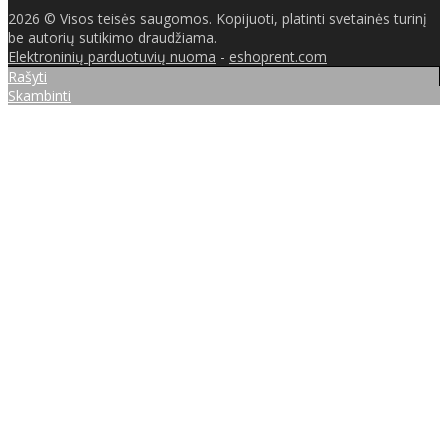
2026 © Visos teisės saugomos. Kopijuoti, platinti svetainės turinį
be autorių sutikimo draudžiama.
Elektroninių parduotuvių nuoma
-
eshoprent.com
Rašyti
Skambinti