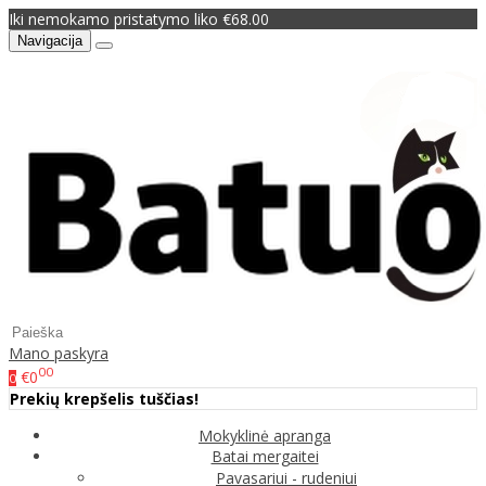
Iki nemokamo pristatymo liko €68.00
Navigacija
Mano paskyra
00
€0
0
Prekių krepšelis tuščias!
Mokyklinė apranga
Batai mergaitei
Pavasariui - rudeniui