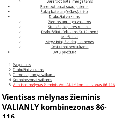
Barefoot batai mergaitėms
Barefoot batai suaugusiems
Šokių bateliai (češkės), triko
Drabužiai vaikams
Žiemos apranga vaikams
Striukės, kepurės rudeniui
Drabužėliai kūdikiams (0-12 mėn.)
Marškiniai
Megztiniai, švarkai, liemenės
Kostiumai berniukams
Batų priežiūra
Pagrindinis
Drabužiai vaikams
Žiemos apranga vaikams
Kombinezonai vaikams
Vientisas mėlynas žieminis VALIANLY kombinezonas 86-116
Vientisas mėlynas žieminis
VALIANLY kombinezonas 86-
116