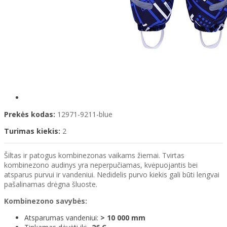
Prekės kodas:
12971-9211-blue
Turimas kiekis:
2
Šiltas ir patogus kombinezonas vaikams žiemai. Tvirtas
kombinezono audinys yra neperpučiamas, kvėpuojantis bei
atsparus purvui ir vandeniui. Nedidelis purvo kiekis gali būti lengvai
pašalinamas drėgna šluoste.
Kombinezono savybės:
Atsparumas vandeniui:
> 10 000 mm