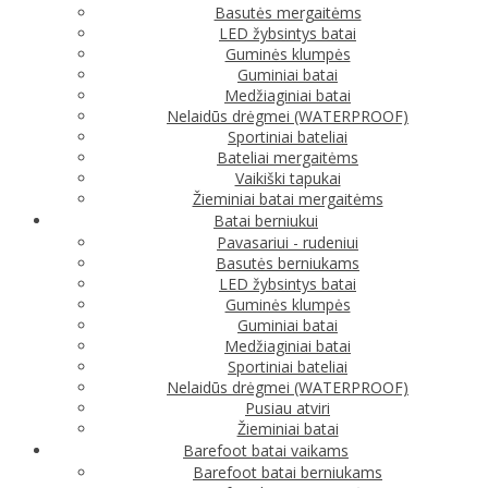
Basutės mergaitėms
LED žybsintys batai
Guminės klumpės
Guminiai batai
Medžiaginiai batai
Nelaidūs drėgmei (WATERPROOF)
Sportiniai bateliai
Bateliai mergaitėms
Vaikiški tapukai
Žieminiai batai mergaitėms
Batai berniukui
Pavasariui - rudeniui
Basutės berniukams
LED žybsintys batai
Guminės klumpės
Guminiai batai
Medžiaginiai batai
Sportiniai bateliai
Nelaidūs drėgmei (WATERPROOF)
Pusiau atviri
Žieminiai batai
Barefoot batai vaikams
Barefoot batai berniukams