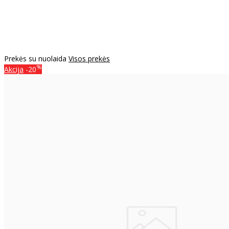
Prekės su nuolaida
Visos prekės
%
Akcija
-20