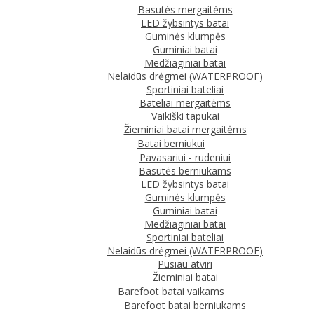
Basutės mergaitėms
LED žybsintys batai
Guminės klumpės
Guminiai batai
Medžiaginiai batai
Nelaidūs drėgmei (WATERPROOF)
Sportiniai bateliai
Bateliai mergaitėms
Vaikiški tapukai
Žieminiai batai mergaitėms
Batai berniukui
Pavasariui - rudeniui
Basutės berniukams
LED žybsintys batai
Guminės klumpės
Guminiai batai
Medžiaginiai batai
Sportiniai bateliai
Nelaidūs drėgmei (WATERPROOF)
Pusiau atviri
Žieminiai batai
Barefoot batai vaikams
Barefoot batai berniukams