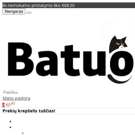
Iki nemokamo pristatymo liko €68.00
Navigacija
Mano paskyra
00
€0
0
Prekių krepšelis tuščias!