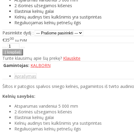
2 išorinės užsegamos kišenės
Elastiniai kelnių galai
Kelnių audinys ties kulkšnimis yra sustiprintas
Reguliuojamas kelnių petnešų ilgis
Pasirinkite dydį :
00
€35
su PVM
Turite klausimų apie šią prekę?
Klauskite
Gamintojas:
KALBORN
Aprašymas
Šiltos ir patogios spalvos sniego kelnės, pagamintos iš tvirto audinio
Kelnių savybės:
Atsparumas vandeniui 5 000 mm
2 išorinės užsegamos kišenės
Elastiniai kelnių galai
Kelnių audinys ties kulkšnimis yra sustiprintas
Reguliuojamas kelnių petnešų ilgis