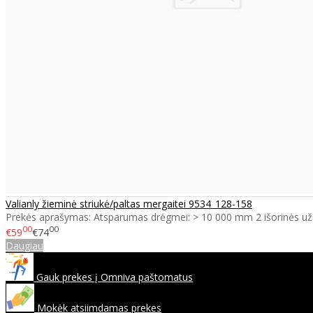
Valianly žieminė striukė/paltas mergaitei 9534_128-158
Prekės aprašymas: Atsparumas drėgmei: > 10 000 mm 2 išorinės už
00
00
€59
€74
Daugiau
Gauk prekes į Omniva paštomatus
Mokėk atsiimdamas prekes