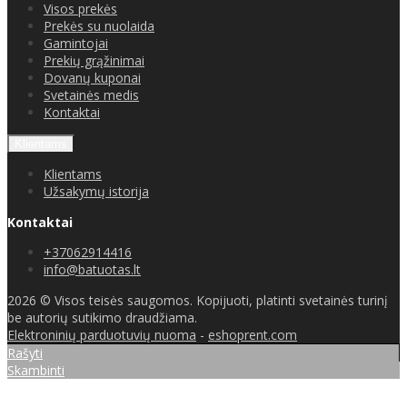
Visos prekės
Prekės su nuolaida
Gamintojai
Prekių grąžinimai
Dovanų kuponai
Svetainės medis
Kontaktai
Klientams
Klientams
Užsakymų istorija
Kontaktai
+37062914416
info@batuotas.lt
2026 © Visos teisės saugomos. Kopijuoti, platinti svetainės turinį
be autorių sutikimo draudžiama.
Elektroninių parduotuvių nuoma
-
eshoprent.com
Rašyti
Skambinti