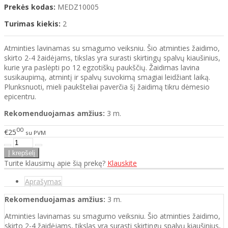
Prekės kodas:
MEDZ10005
Turimas kiekis:
2
Atminties lavinamas su smagumo veiksniu. Šio atminties žaidimo,
skirto 2-4 žaidėjams, tikslas yra surasti skirtingų spalvų kiaušinius,
kurie yra paslėpti po 12 egzotiškų paukščių. Žaidimas lavina
susikaupimą, atmintį ir spalvų suvokimą smagiai leidžiant laiką.
Plunksnuoti, mieli paukšteliai paverčia šį žaidimą tikru dėmesio
epicentru.
Rekomenduojamas amžius:
3 m.
00
€25
su PVM
Turite klausimų apie šią prekę?
Klauskite
Aprašymas
Rekomenduojamas amžius:
3 m.
Atminties lavinamas su smagumo veiksniu. Šio atminties žaidimo,
skirto 2-4 žaidėjams, tikslas yra surasti skirtingų spalvų kiaušinius,