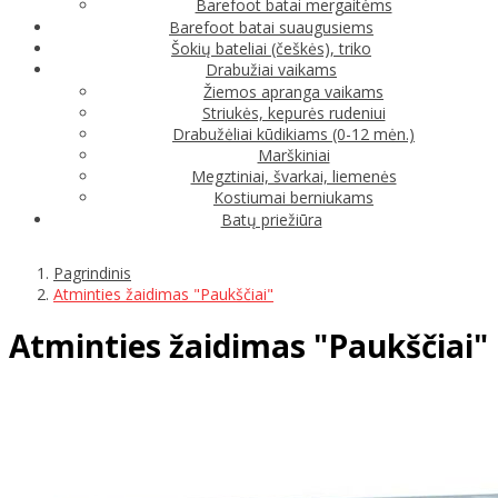
Barefoot batai mergaitėms
Barefoot batai suaugusiems
Šokių bateliai (češkės), triko
Drabužiai vaikams
Žiemos apranga vaikams
Striukės, kepurės rudeniui
Drabužėliai kūdikiams (0-12 mėn.)
Marškiniai
Megztiniai, švarkai, liemenės
Kostiumai berniukams
Batų priežiūra
Pagrindinis
Atminties žaidimas "Paukščiai"
Atminties žaidimas "Paukščiai"