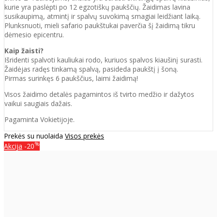
kurie yra paslėpti po 12 egzotiškų paukščių. Žaidimas lavina
susikaupimą, atmintį ir spalvų suvokimą smagiai leidžiant laiką.
Plunksnuoti, mieli safario paukštukai paverčia šį žaidimą tikru
dėmesio epicentru.
Kaip žaisti?
Išridenti spalvoti kauliukai rodo, kuriuos spalvos kiaušinį surasti.
Žaidėjas radęs tinkamą spalvą, pasideda paukštį į šoną.
Pirmas surinkęs 6 paukščius, laimi žaidimą!
Visos žaidimo detalės pagamintos iš tvirto medžio ir dažytos
vaikui saugiais dažais.
Pagaminta Vokietijoje.
Prekės su nuolaida
Visos prekės
%
Akcija
-20