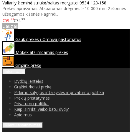
Valianly žieminė striukė/paltas mergaitei 9534_128-158
Prekės aprašymas: Atsparumas drėgmei: > 10 000 mm 2 išorinės
užsegamos kišenės Pagrindi..
00
00
€59
€74
Daugiau
Gauk prekes į Omniva paštomatus
Mokėk atsiimdamas prekes
Grąžink prekę
Informacija
Dydžių lentelės
Grąžinti/keisti prekę
Pirkimo sąlygos ir taisyklės ir privatumo politika
Prekių pristatymas
Privatumo politika
Kaip iširinkti vaiko batų dydį?
Apie mus
Klientų aptarnavimas