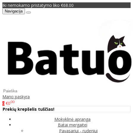
Iki nemokamo pristatymo liko €68.00
Navigacija
Mano paskyra
00
€0
0
Prekių krepšelis tuščias!
Mokyklinė apranga
Batai mergaitei
Pavasariui - rudeniui