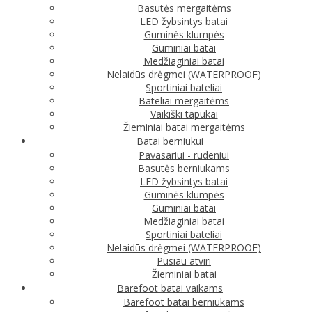
Basutės mergaitėms
LED žybsintys batai
Guminės klumpės
Guminiai batai
Medžiaginiai batai
Nelaidūs drėgmei (WATERPROOF)
Sportiniai bateliai
Bateliai mergaitėms
Vaikiški tapukai
Žieminiai batai mergaitėms
Batai berniukui
Pavasariui - rudeniui
Basutės berniukams
LED žybsintys batai
Guminės klumpės
Guminiai batai
Medžiaginiai batai
Sportiniai bateliai
Nelaidūs drėgmei (WATERPROOF)
Pusiau atviri
Žieminiai batai
Barefoot batai vaikams
Barefoot batai berniukams