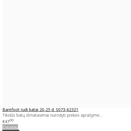
Barefoot rudi batai 20-25 d. S073-62321
Tikslūs batų išmatavimai nurodyti prekės aprašyme...
00
€47
Daugiau