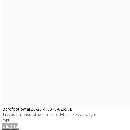
Barefoot batai 20-25 d. S070-62659B
Tikslūs batų išmatavimai nurodyti prekės aprašyme...
00
€45
Daugiau