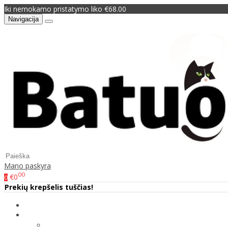
Iki nemokamo pristatymo liko €68.00
Navigacija
Mano paskyra
00
€0
0
Prekių krepšelis tuščias!