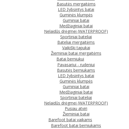
Basutės mergaitėms
LED žybsintys batai
Guminės klumpės
Guminiai batai
Medžiaginiai batai
Nelaidūs drėgmei (WATERPROOF)
Sportiniai bateliai
Bateliai mergaitėms
Vaikiški tapukai
Žieminiai batai mergaitėms
Batai berniukui
Pavasariui - rudeniui
Basutės berniukams
LED žybsintys batai
Guminės klumpės
Guminiai batai
Medžiaginiai batai
Sportiniai bateliai
Nelaidūs drėgmei (WATERPROOF)
Pusiau atviri
Žieminiai batai
Barefoot batai vaikams
Barefoot batai berniukams