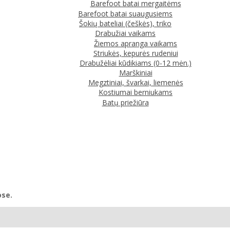
Barefoot batai mergaitėms
Barefoot batai suaugusiems
Šokių bateliai (češkės), triko
Drabužiai vaikams
Žiemos apranga vaikams
Striukės, kepurės rudeniui
Drabužėliai kūdikiams (0-12 mėn.)
Marškiniai
Megztiniai, švarkai, liemenės
Kostiumai berniukams
Batų priežiūra
ose.