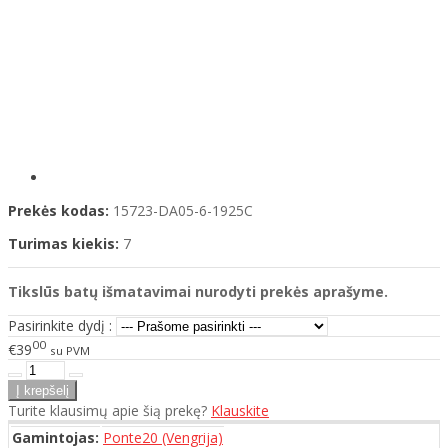
Prekės kodas:
15723-DA05-6-1925C
Turimas kiekis:
7
Tikslūs batų išmatavimai nurodyti prekės aprašyme.
Pasirinkite dydį :
00
€39
su PVM
Turite klausimų apie šią prekę?
Klauskite
Gamintojas:
Ponte20 (Vengrija)