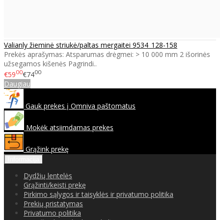
Valianly žieminė striukė/paltas mergaitei 9534_128-158
Prekės aprašymas: Atsparumas drėgmei: > 10 000 mm 2 išorinės
užsegamos kišenės Pagrindi..
00
00
€59
€74
Daugiau
Gauk prekes į Omniva paštomatus
Mokėk atsiimdamas prekes
Grąžink prekę
Informacija
Dydžių lentelės
Grąžinti/keisti prekę
Pirkimo sąlygos ir taisyklės ir privatumo politika
Prekių pristatymas
Privatumo politika