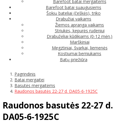
Barefoot batai mergaitėms
Barefoot batai suaugusiems
Šokių bateliai (češkės), triko
Drabužiai vaikams
Žiemos apranga vaikams
Striukės, kepurės rudeniui
Drabužėliai kūdikiams (0-12 mėn.)
Marškiniai
Megztiniai, švarkai, liemenės
Kostiumai berniukams
Batų priežiūra
Pagrindinis
Batai mergaitei
Basutės mergaitėms
Raudonos basutės 22-27 d. DA05-6-1925C
Raudonos basutės 22-27 d.
DA05-6-1925C