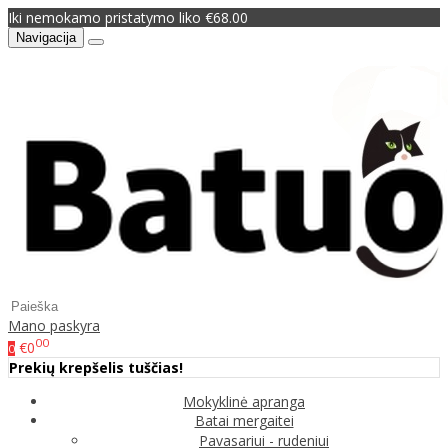
Iki nemokamo pristatymo liko €68.00
Navigacija
Mano paskyra
00
€0
0
Prekių krepšelis tuščias!
Mokyklinė apranga
Batai mergaitei
Pavasariui - rudeniui