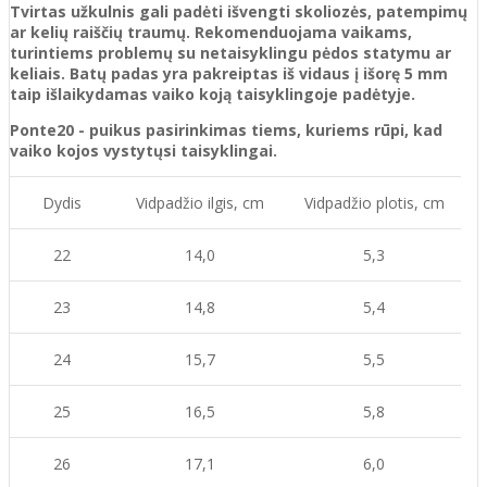
Tvirtas užkulnis gali padėti išvengti skoliozės, patempimų
ar kelių raiščių traumų. Rekomenduojama vaikams,
turintiems problemų su netaisyklingu pėdos statymu ar
keliais. Batų padas yra pakreiptas iš vidaus į išorę 5 mm
taip išlaikydamas vaiko koją taisyklingoje padėtyje.
Ponte20 - puikus pasirinkimas tiems, kuriems rūpi, kad
vaiko kojos vystytųsi taisyklingai.
Dydis
Vidpadžio ilgis, cm
Vidpadžio plotis, cm
22
14,0
5,3
23
14,8
5,4
24
15,7
5,5
25
16,5
5,8
26
17,1
6,0