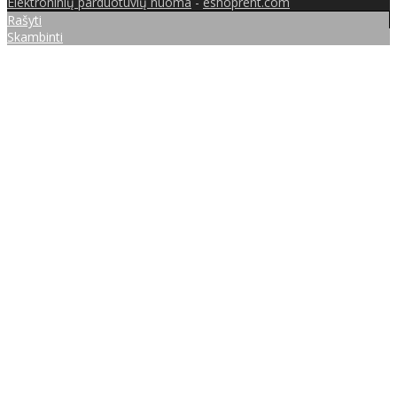
Elektroninių parduotuvių nuoma
-
eshoprent.com
Rašyti
Skambinti