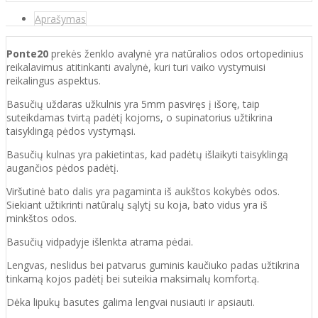
Aprašymas
Ponte20
prekės ženklo avalynė yra natūralios odos ortopedinius
reikalavimus atitinkanti
avalynė, kuri
turi vaiko vystymuisi
reikalingus aspektus.
Basučių uždaras užkulnis yra 5mm pasviręs į išorę, taip
suteikdamas tvirtą padėtį kojoms, o supinatorius užtikrina
taisyklingą pėdos vystymąsi.
Basučių kulnas yra pakietintas, kad padėtų išlaikyti taisyklingą
augančios pėdos padėtį.
Viršutinė bato dalis yra pagaminta iš aukštos
kokybės odos.
Siekiant užtikrinti natūralų sąlytį su koja, bato vidus yra iš
minkštos odos.
Basučių vidpadyje išlenkta atrama pėdai.
Lengvas, neslidus bei patvarus guminis kaučiuko padas užtikrina
tinkamą kojos padėtį bei suteikia maksimalų komfortą.
Dėka lipukų basutes galima lengvai nusiauti ir apsiauti.