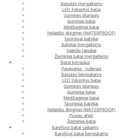
Basutės mergaitėms
LED žybsintys batai
Guminės klumpės
Guminiai batai
Medžiaginiai batai
Nelaidūs drėgmei (WATERPROOF)
Sportiniai bateliai
Bateliai mergaitėms
Vaikiški tapukai
Žieminiai batai mergaitėms
Batai berniukui
Pavasariui - rudeniui
Basutės berniukams
LED žybsintys batai
Guminės klumpės
Guminiai batai
Medžiaginiai batai
Sportiniai bateliai
Nelaidūs drėgmei (WATERPROOF)
Pusiau atviri
Žieminiai batai
Barefoot batai vaikams
Barefoot batai berniukams