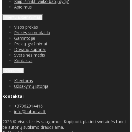
Kaip iširinkti vaiko batų dydį?
Apie mus
Klientų aptarnavimas
Visos prekės
Prekės su nuolaida
Gamintojai
Prekių grąžinimai
Dovanų kuponai
Svetainės medis
Kontaktai
Klientams
Klientams
Užsakymų istorija
Kontaktai
+37062914416
info@batuotas.lt
2026 © Visos teisės saugomos. Kopijuoti, platinti svetainės turinį
be autorių sutikimo draudžiama.