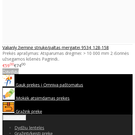
Valianly žieminė striukė/paltas mergaitei 9534_128-158
Prekės aprašymas: Atsparumas drėgmei: > 10 000 mm 2 išorinės
užsegamos kišenės Pagrindi..
00
00
€59
€74
Daugiau
Gauk prekes į Omniva paštomatus
Mokėk atsiimdamas prekes
Grąžink prekę
Informacija
Dydžių lentelės
Grąžinti/keisti prekę