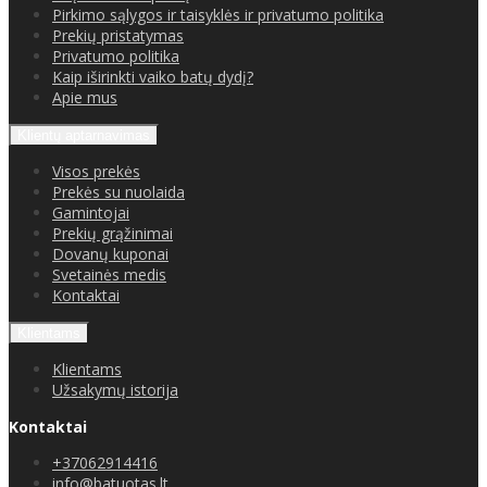
Pirkimo sąlygos ir taisyklės ir privatumo politika
Prekių pristatymas
Privatumo politika
Kaip iširinkti vaiko batų dydį?
Apie mus
Klientų aptarnavimas
Visos prekės
Prekės su nuolaida
Gamintojai
Prekių grąžinimai
Dovanų kuponai
Svetainės medis
Kontaktai
Klientams
Klientams
Užsakymų istorija
Kontaktai
+37062914416
info@batuotas.lt