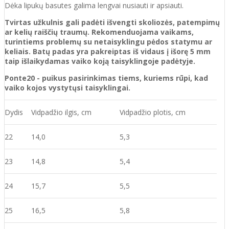
Dėka lipukų basutes galima lengvai nusiauti ir apsiauti.
Tvirtas užkulnis gali padėti išvengti skoliozės, patempimų
ar kelių raiščių traumų. Rekomenduojama vaikams,
turintiems problemų su netaisyklingu pėdos statymu ar
keliais. Batų padas yra pakreiptas iš vidaus į išorę 5 mm
taip išlaikydamas vaiko koją taisyklingoje padėtyje.
Ponte20 - puikus pasirinkimas tiems, kuriems rūpi, kad
vaiko kojos vystytųsi taisyklingai.
Dydis
Vidpadžio ilgis, cm
Vidpadžio plotis, cm
22
14,0
5,3
23
14,8
5,4
24
15,7
5,5
25
16,5
5,8