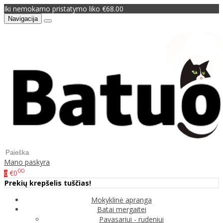
Iki nemokamo pristatymo liko €68.00
Navigacija
Mano paskyra
00
€0
0
Prekių krepšelis tuščias!
Mokyklinė apranga
Batai mergaitei
Pavasariui - rudeniui