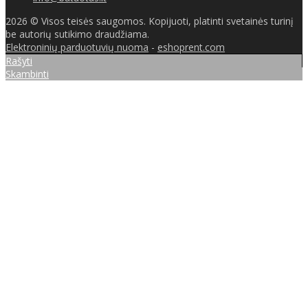
2026 © Visos teisės saugomos. Kopijuoti, platinti svetainės turinį
be autorių sutikimo draudžiama.
Elektroninių parduotuvių nuoma
-
eshoprent.com
Rašyti
Skambinti