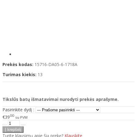
Prekės kodas:
15716-DA05-6-1718A
Turimas kiekis:
13
Tikslūs batų išmatavimai nurodyti prekės aprašyme.
Pasirinkite dydį :
00
€39
su PVM
Turite klausimų apie šią prekę?
Klauskite