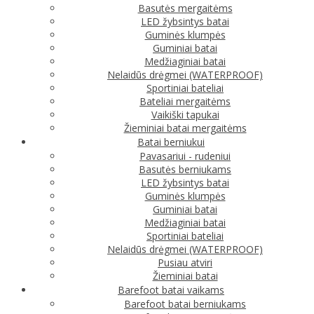
Basutės mergaitėms
LED žybsintys batai
Guminės klumpės
Guminiai batai
Medžiaginiai batai
Nelaidūs drėgmei (WATERPROOF)
Sportiniai bateliai
Bateliai mergaitėms
Vaikiški tapukai
Žieminiai batai mergaitėms
Batai berniukui
Pavasariui - rudeniui
Basutės berniukams
LED žybsintys batai
Guminės klumpės
Guminiai batai
Medžiaginiai batai
Sportiniai bateliai
Nelaidūs drėgmei (WATERPROOF)
Pusiau atviri
Žieminiai batai
Barefoot batai vaikams
Barefoot batai berniukams