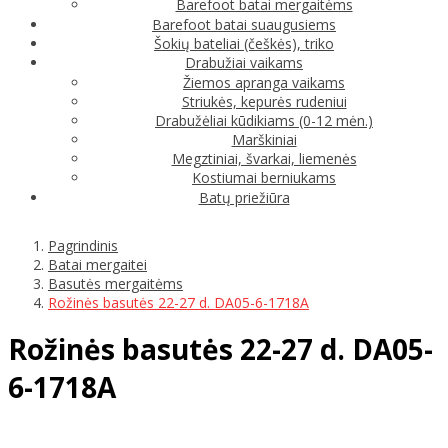
Barefoot batai mergaitėms
Barefoot batai suaugusiems
Šokių bateliai (češkės), triko
Drabužiai vaikams
Žiemos apranga vaikams
Striukės, kepurės rudeniui
Drabužėliai kūdikiams (0-12 mėn.)
Marškiniai
Megztiniai, švarkai, liemenės
Kostiumai berniukams
Batų priežiūra
Pagrindinis
Batai mergaitei
Basutės mergaitėms
Rožinės basutės 22-27 d. DA05-6-1718A
Rožinės basutės 22-27 d. DA05-
6-1718A