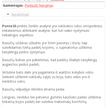
Gamintojas:
Ponte20 (Vengrija)
Aprašymas
Ponte20
prekės ženklo avalynė yra natūralios odos ortopedinius
reikalavimus atitinkanti avalynė, kuri turi vaiko vystymuisi
reikalingus aspektus.
Basučių uždaras užkulnis yra 5mm pasviręs į išorę, taip
suteikdamas tvirtą padėtį kojoms, o supinatorius užtikrina
taisyklingą pėdos vystymąsi.
Basučių kulnas yra pakietintas, kad padėtų išlaikyti taisyklingą
augančios pėdos padėtį.
Viršutinė bato dalis yra pagaminta iš aukštos kokybės odos.
Siekiant užtikrinti natūralų sąlytį su koja, bato vidus yra iš
minkštos odos.
Basučių vidpadyje išlenkta atrama pėdai.
Lengvas, neslidus bei patvarus guminis kaučiuko padas užtikrina
tinkamą kojos padėtį bei suteikia maksimalų komfortą.